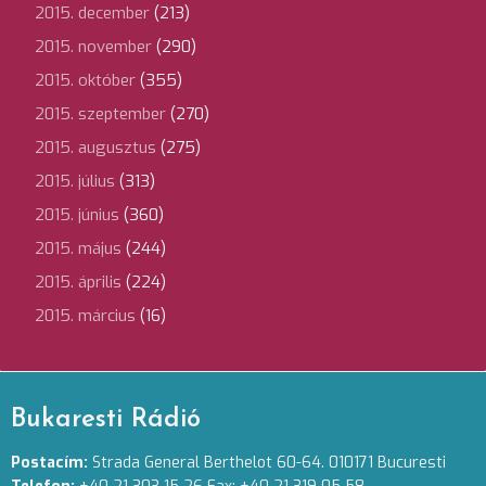
2015. december
(213)
2015. november
(290)
2015. október
(355)
2015. szeptember
(270)
2015. augusztus
(275)
2015. július
(313)
2015. június
(360)
2015. május
(244)
2015. április
(224)
2015. március
(16)
Bukaresti Rádió
Postacím:
Strada General Berthelot 60-64. 010171 Bucuresti