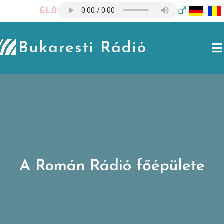
Skip
ÉLŐ
to
content
Bukaresti Rádió
A Román Rádió főépülete