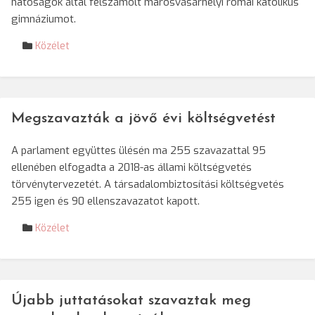
hatóságok által felszámolt marosvásárhelyi római katolikus
gimnáziumot.
Közélet
Megszavazták a jövő évi költségvetést
A parlament együttes ülésén ma 255 szavazattal 95
ellenében elfogadta a 2018-as állami költségvetés
törvénytervezetét. A társadalombiztosítási költségvetés
255 igen és 90 ellenszavazatot kapott.
Közélet
Újabb juttatásokat szavaztak meg