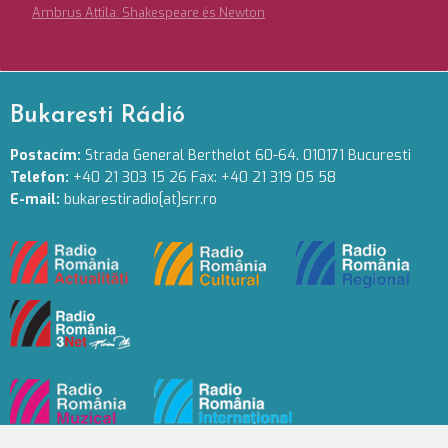
Ambrus Attila: Shakespeare és Newton
Bukaresti Rádió
Postacím:
Strada General Berthelot 60-64. 010171 Bucuresti
Telefon:
+40 21 303 15 26 Fax: +40 21 319 05 58
E-mail:
bukarestiradio[at]srr.ro