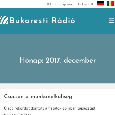
Skip
Rólunk
Kapcsolat
Frekvenciák
to
content
Bukaresti Rádió
Hónap:
2017. december
Csúcson a munkanélküliség
Újabb rekordot döntött a fiatalok sorában tapasztalt
munkanélküliség.