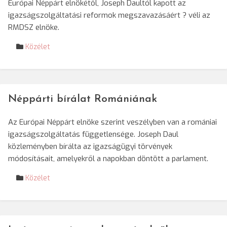
Európai Néppárt elnökétől, Joseph Daultól kapott az
igazságszolgáltatási reformok megszavazásáért ? véli az
RMDSZ elnöke.
Közélet
Néppárti bírálat Romániának
Az Európai Néppárt elnöke szerint veszélyben van a romániai
igazságszolgáltatás függetlensége. Joseph Daul
közleményben bírálta az igazságügyi törvények
módosításait, amelyekről a napokban döntött a parlament.
Közélet