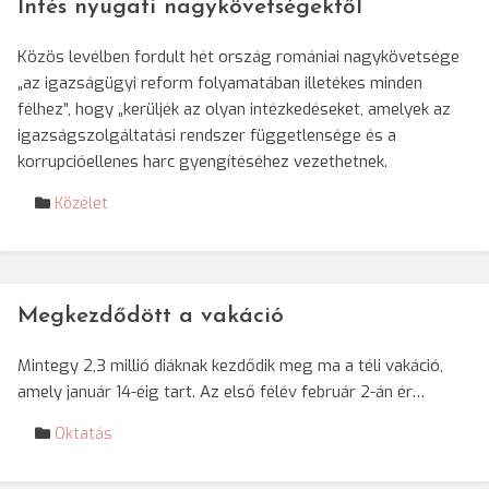
Intés nyugati nagykövetségektől
Közös levélben fordult hét ország romániai nagykövetsége
„az igazságügyi reform folyamatában illetékes minden
félhez”, hogy „kerüljék az olyan intézkedéseket, amelyek az
igazságszolgáltatási rendszer függetlensége és a
korrupcióellenes harc gyengítéséhez vezethetnek.
Közélet
Megkezdődött a vakáció
Mintegy 2,3 millió diáknak kezdődik meg ma a téli vakáció,
amely január 14-éig tart. Az első félév február 2-án ér…
Oktatás