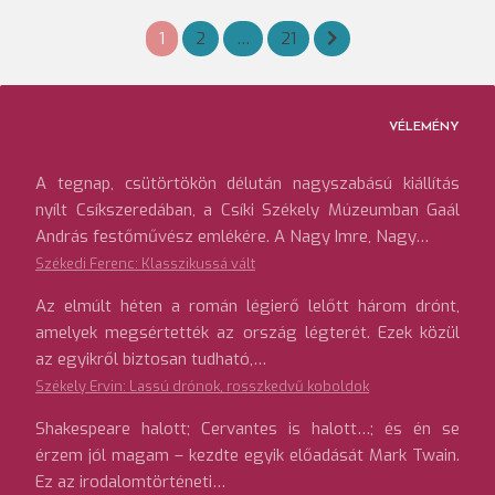
Bejegyzések
1
2
…
21
lapozása
VÉLEMÉNY
A tegnap, csütörtökön délután nagyszabású kiállítás
nyílt Csíkszeredában, a Csíki Székely Múzeumban Gaál
András festőművész emlékére. A Nagy Imre, Nagy…
Székedi Ferenc: Klasszikussá vált
Az elmúlt héten a román légierő lelőtt három drónt,
amelyek megsértették az ország légterét. Ezek közül
az egyikről biztosan tudható,…
Székely Ervin: Lassú drónok, rosszkedvű koboldok
Shakespeare halott; Cervantes is halott…; és én se
érzem jól magam – kezdte egyik előadását Mark Twain.
Ez az irodalomtörténeti…