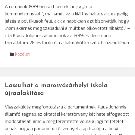
A románok 1989-ben azt kérték, hogy „Le a
kommunizmussal!”, ma ismét ez a kiáltás hallatszik, ez pedig
jelzés a politikusok felé, akik a napokban azt bizonyítják, hogy
„nem akarnak megszabadulni a múltban elkövetett hibáktól” –
írta Klaus Johannis államelnök az 1989-es decemberi
forradalom 28. évfordulója alkalmából közzétett üzenetében.
Közélet
Lassulhat a marosvásárhelyi iskola
újraalakítása
Visszaküldte megfontolásra a parlamentnek Klaus Johannis
államfő tegnap az oktatási kerettörvény két hete elfogadott
módosítását, amely megteremtette volna a jogi feltételét
annak, hogy a parlament törvénnyel alapítsa újra a helyi