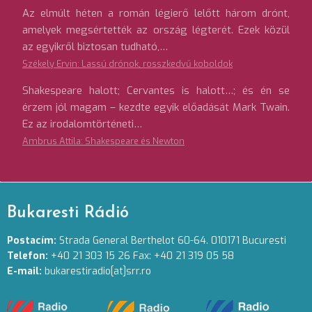
Az elmúlt héten a román légierő lelőtt három drónt,
amelyek megsértették az ország légterét. Ezek közül
az egyikről biztosan tudható,…
Székely Ervin: Lassú drónok, rosszkedvű koboldok
Shakespeare halott; Cervantes is halott…; és én se
érzem jól magam – kezdte egyik előadását Mark Twain.
Ez az irodalomtörténeti…
Ambrus Attila: Shakespeare és Newton
Bukaresti Rádió
Postacím:
Strada General Berthelot 60-64. 010171 Bucuresti
Telefon:
+40 21 303 15 26 Fax: +40 21 319 05 58
E-mail:
bukarestiradio[at]srr.ro