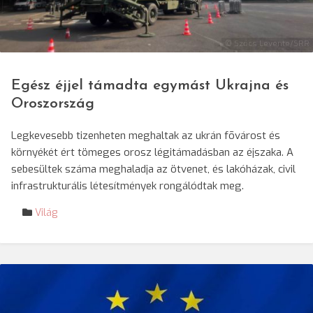
© Szőcs Levente/SRR
Egész éjjel támadta egymást Ukrajna és
Oroszország
Legkevesebb tizenheten meghaltak az ukrán fõvárost és
környékét ért tömeges orosz légitámadásban az éjszaka. A
sebesültek száma meghaladja az ötvenet, és lakóházak, civil
infrastrukturális létesítmények rongálódtak meg.
Világ