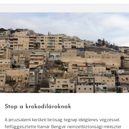
© Btselem
Stop a krokodilároknak
A jeruzsálemi kerületi bíróság tegnap ideiglenes végzéssel
felfüggesztette Itamár Bengvír nemzetbiztonsági miniszter