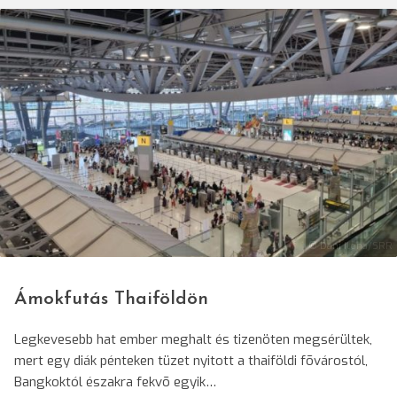
© Dani Ilona/SRR
Ámokfutás Thaiföldön
Legkevesebb hat ember meghalt és tizenöten megsérültek,
mert egy diák pénteken tüzet nyitott a thaiföldi fõvárostól,
Bangkoktól északra fekvõ egyik…