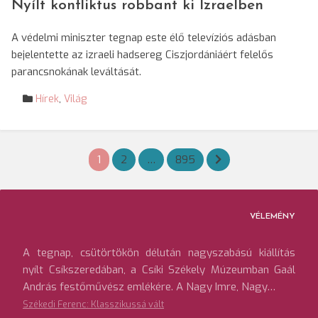
Nyílt konfliktus robbant ki Izraelben
A védelmi miniszter tegnap este élő televíziós adásban
bejelentette az izraeli hadsereg Ciszjordániáért felelős
parancsnokának leváltását.
Hírek
,
Világ
Bejegyzések
1
2
…
895
lapozása
VÉLEMÉNY
A tegnap, csütörtökön délután nagyszabású kiállítás
nyílt Csíkszeredában, a Csíki Székely Múzeumban Gaál
András festőművész emlékére. A Nagy Imre, Nagy…
Székedi Ferenc: Klasszikussá vált