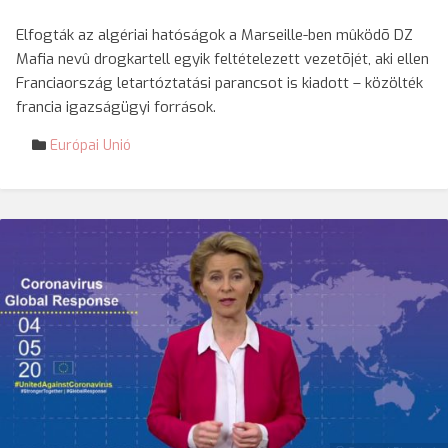
Elfogták az algériai hatóságok a Marseille-ben mûködõ DZ
Mafia nevû drogkartell egyik feltételezett vezetõjét, aki ellen
Franciaország letartóztatási parancsot is kiadott – közölték
francia igazságügyi források.
Európai Unió