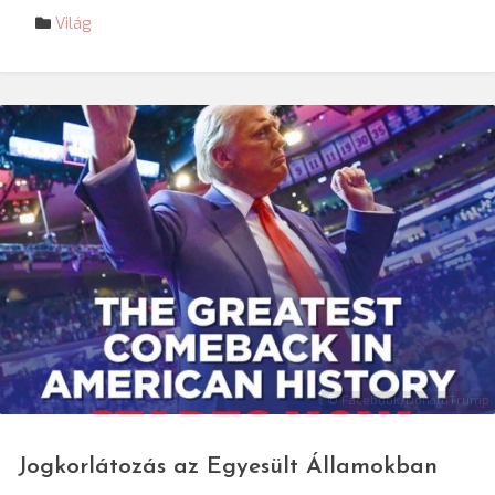
Világ
© Facebook/DonaldTrump
Jogkorlátozás az Egyesült Államokban