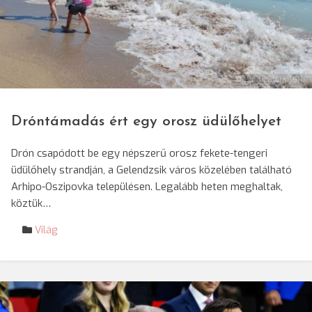
© Zöld Katalin/SRR
Dróntámadás ért egy orosz üdülőhelyet
Drón csapódott be egy népszerű orosz fekete-tengeri
üdülőhely strandján, a Gelendzsik város közelében található
Arhipo-Oszipovka településen. Legalább heten meghaltak,
köztük…
Világ