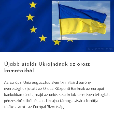
© Bukaresti Rádió
Újabb utalás Ukrajnának az orosz
kamatokból
Az Európai Unió augusztus 3-án 1,4 milliárd eurónyi
nyereséghez jutott az Orosz Központi Banknak az európai
bankokban tárolt, majd az uniós szankciók keretében lefoglalt
pénzeszközeibõl, és azt Ukrajna támogatására fordítja –
tájékoztatott az Európai Bizottság.