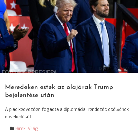
© EPA/JIM LO SCALZO
Meredeken estek az olajárak Trump
bejelentése után
A piac kedvezően fogadta a diplomáciai rendezés esélyének
növekedését.
Hírek
,
Világ