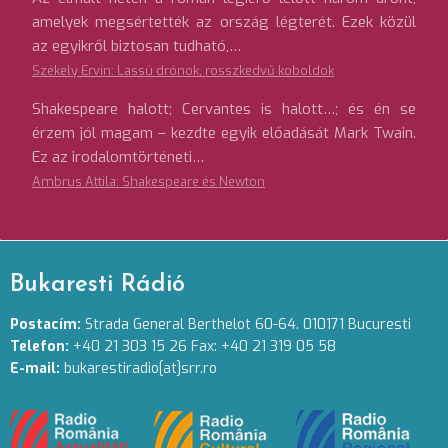
amelyek megsértették az ország légterét. Ezek közül
az egyikről biztosan tudható,…
Székely Ervin: Lassú drónok, rosszkedvű koboldok
Shakespeare halott; Cervantes is halott…; és én se
érzem jól magam – kezdte egyik előadását Mark Twain.
Ez az irodalomtörténeti…
Ambrus Attila: Shakespeare és Newton
Bukaresti Rádió
Postacím:
Strada General Berthelot 60-64. 010171 Bucuresti
Telefon:
+40 21 303 15 26 Fax: +40 21 319 05 58
E-mail:
bukarestiradio[at]srr.ro