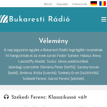
Skip
Rólunk
Kapcsolat
Frekvenciák
to
content
Bukaresti Rádió
Vélemény
A nap jegyzete egyike a Bukaresti Rádió legrégibb rovatainak.
Itt hangzottak el az évek során Fodor Sándor, Halász Anna,
Lászlóffy Aladár, Szász János publicisztikái.
Jelenlegi szerzőink: Demény Péter (hétfő), Sarány István
(kedd), Ambrus Attila (szerda), Székely Ervin (csütörtök),
Székedi Ferenc, Garzó Ferenc (péntek).
Székedi Ferenc: Klasszikussá vált