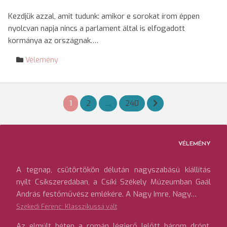
Kezdjük azzal, amit tudunk: amikor e sorokat írom éppen
nyolcvan napja nincs a parlament által is elfogadott
kormánya az országnak.…
Vélemény
Bejegyzések
1
2
…
240
lapozása
VÉLEMÉNY
A tegnap, csütörtökön délután nagyszabású kiállítás
nyílt Csíkszeredában, a Csíki Székely Múzeumban Gaál
András festőművész emlékére. A Nagy Imre, Nagy…
Székedi Ferenc: Klasszikussá vált
Az elmúlt héten a román légierő lelőtt három drónt,