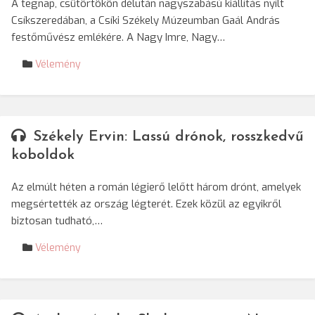
A tegnap, csütörtökön délután nagyszabású kiállítás nyílt
Csíkszeredában, a Csíki Székely Múzeumban Gaál András
festőművész emlékére. A Nagy Imre, Nagy…
Vélemény
Székely Ervin: Lassú drónok, rosszkedvű
koboldok
Az elmúlt héten a román légierő lelőtt három drónt, amelyek
megsértették az ország légterét. Ezek közül az egyikről
biztosan tudható,…
Vélemény