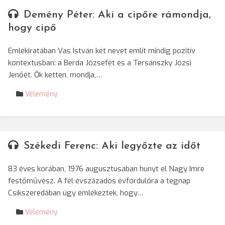
Demény Péter: Aki a cipőre rámondja,
hogy cipő
Emlékiratában Vas István két nevet említ mindig pozitív
kontextusban: a Berda Józsefét és a Tersánszky Józsi
Jenőét. Ők ketten, mondja,…
Vélemény
Székedi Ferenc: Aki legyőzte az időt
83 éves korában, 1976 augusztusában hunyt el Nagy Imre
festőművész. A fél évszázados évfordulóra a tegnap
Csíkszeredában úgy emlékeztek, hogy…
Vélemény