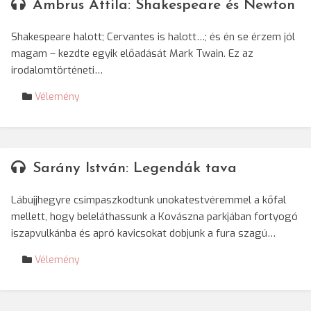
Ambrus Attila: Shakespeare és Newton
Shakespeare halott; Cervantes is halott…; és én se érzem jól
magam – kezdte egyik előadását Mark Twain. Ez az
irodalomtörténeti…
Vélemény
Sarány István: Legendák tava
Lábujjhegyre csimpaszkodtunk unokatestvéremmel a kőfal
mellett, hogy beleláthassunk a Kovászna parkjában fortyogó
iszapvulkánba és apró kavicsokat dobjunk a fura szagú…
Vélemény