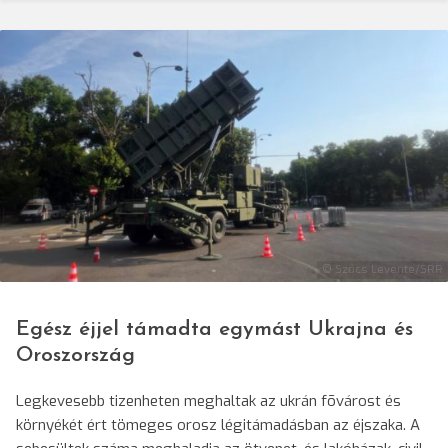
© Szőcs Levente/SRR
Egész éjjel támadta egymást Ukrajna és
Oroszország
Legkevesebb tizenheten meghaltak az ukrán fõvárost és
környékét ért tömeges orosz légitámadásban az éjszaka. A