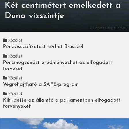
Két centimétert emelkedett a
Duna vízszintje
© Darvas Gabriella/SRR
Közélet
Pénzvisszafizetést kérhet Brüsszel
Közélet
Pénzmegvonást eredményezhet az elfogadott
tervezet
Közélet
Végrehajtható a SAFE-program
Közélet
Kihirdette az államfő a parlamentben elfogadott
törvényeket