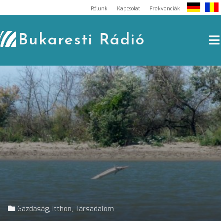
Skip
Rólunk
Kapcsolat
Frekvenciák
to
content
Bukaresti Rádió
,
,
Gazdaság
Itthon
Társadalom