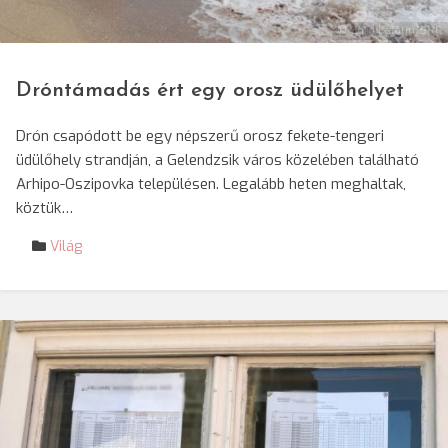
© Zöld Katalin/SRR
Dróntámadás ért egy orosz üdülőhelyet
Drón csapódott be egy népszerű orosz fekete-tengeri
üdülőhely strandján, a Gelendzsik város közelében található
Arhipo-Oszipovka településen. Legalább heten meghaltak,
köztük…
Világ