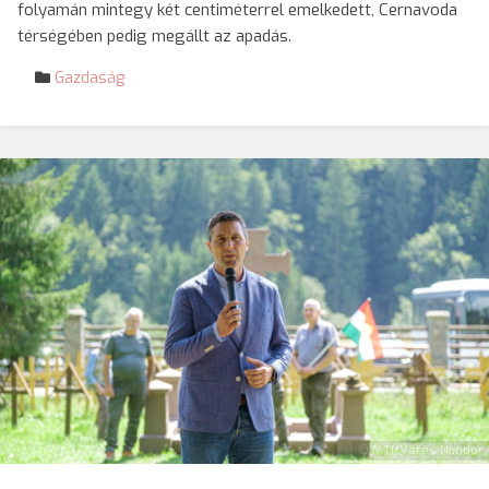
folyamán mintegy két centiméterrel emelkedett, Cernavoda
térségében pedig megállt az apadás.
Gazdaság
© MTI/Veres Nándor