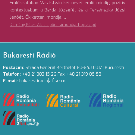
Emlékiratában Vas István két nevet említ mindig pozitív
kontextusban: a Berda Józsefét és a Tersánszky Józsi
Jenőét. Ők ketten, mondja,…
Demény Péter: Aki a cipőre rámondja, hogy cipő
Bukaresti Rádió
Postacím:
Strada General Berthelot 60-64. 010171 Bucuresti
Telefon:
+40 21 303 15 26 Fax: +40 21 319 05 58
E-mail:
bukarestiradio[at]srr.ro