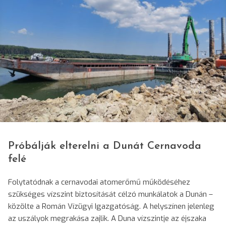
© Sorin Cealera/SRR
Próbálják elterelni a Dunát Cernavoda
felé
Folytatódnak a cernavodai atomerőmű működéséhez
szükséges vízszint biztosítását célzó munkálatok a Dunán –
közölte a Román Vízügyi Igazgatóság. A helyszínen jelenleg
az uszályok megrakása zajlik. A Duna vízszintje az éjszaka