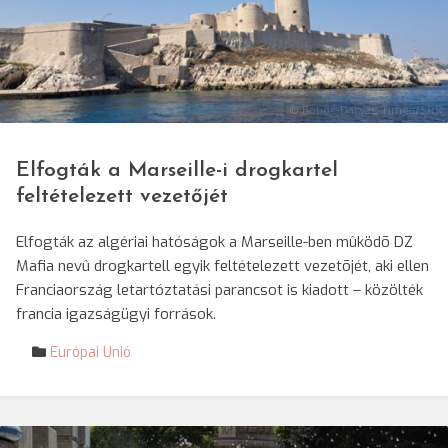
© Boboc-Darvas Tímea/SRR
Elfogták a Marseille-i drogkartel
feltételezett vezetőjét
Elfogták az algériai hatóságok a Marseille-ben mûködõ DZ
Mafia nevû drogkartell egyik feltételezett vezetõjét, aki ellen
Franciaország letartóztatási parancsot is kiadott – közölték
francia igazságügyi források.
Európai Unió