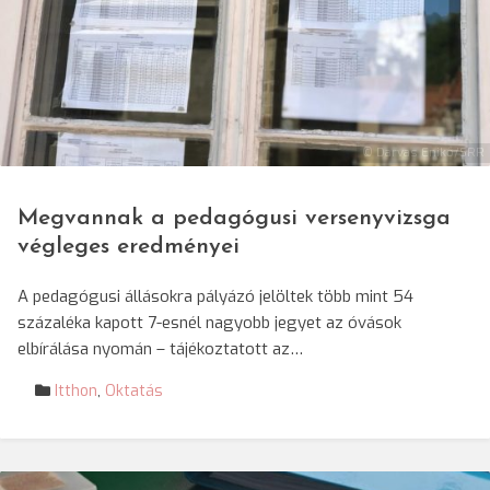
© Darvas Enikő/SRR
Megvannak a pedagógusi versenyvizsga
végleges eredményei
A pedagógusi állásokra pályázó jelöltek több mint 54
százaléka kapott 7-esnél nagyobb jegyet az óvások
elbírálása nyomán – tájékoztatott az…
Itthon
,
Oktatás