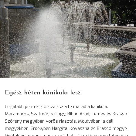
© Darvas Enikő/SRR
Egész héten kánikula lesz
Legalább péntekig országszerte marad a kánikula.
Máramaros, Szatmár, Szilágy, Bihar, Arad, Temes és Krassó-
Szörény megyében vörös riasztás, Moldvában, a déli
megyékben, Erdélyben Hargita, Kovászna és Brassó megye
kivételével narancssárga, máshol sárga figyelmeztetés van