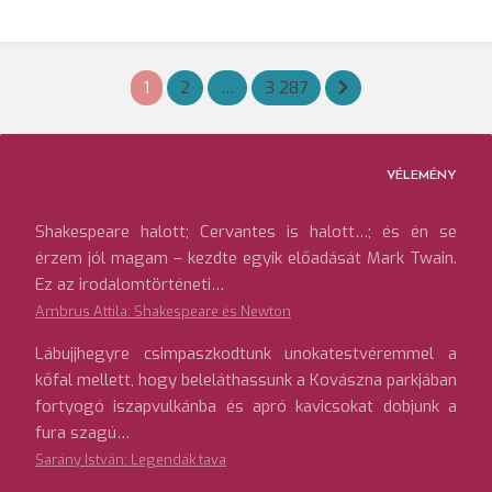
Bejegyzések
1
2
…
3 287
lapozása
VÉLEMÉNY
Shakespeare halott; Cervantes is halott…; és én se
érzem jól magam – kezdte egyik előadását Mark Twain.
Ez az irodalomtörténeti…
Ambrus Attila: Shakespeare és Newton
Lábujjhegyre csimpaszkodtunk unokatestvéremmel a
kőfal mellett, hogy beleláthassunk a Kovászna parkjában
fortyogó iszapvulkánba és apró kavicsokat dobjunk a
fura szagú…
Sarány István: Legendák tava