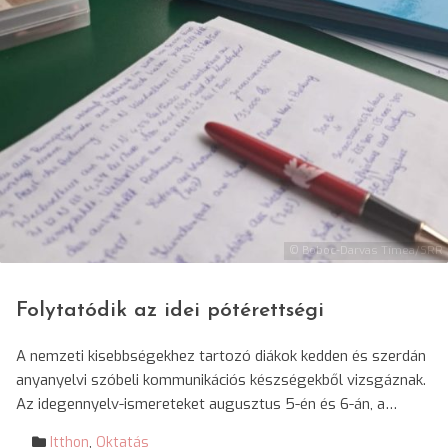
© Boboc-Darvas Tímea/SRR
Folytatódik az idei pótérettségi
A nemzeti kisebbségekhez tartozó diákok kedden és szerdán
anyanyelvi szóbeli kommunikációs készségekből vizsgáznak.
Az idegennyelv-ismereteket augusztus 5-én és 6-án, a…
Itthon
,
Oktatás