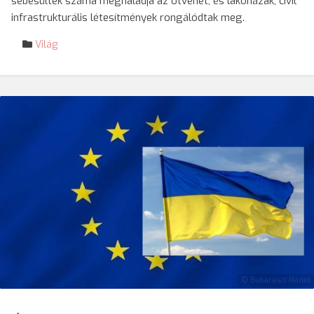
sebesültek száma meghaladja az ötvenet, és lakóházak, civil
infrastrukturális létesítmények rongálódtak meg.
Világ
© Bukaresti Rádió