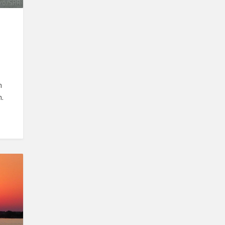
kő/SRR
n
m.