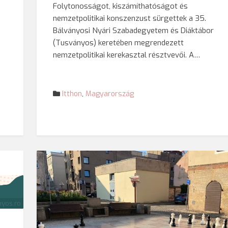
Folytonosságot, kiszámíthatóságot és
nemzetpolitikai konszenzust sürgettek a 35.
Bálványosi Nyári Szabadegyetem és Diáktábor
(Tusványos) keretében megrendezett
nemzetpolitikai kerekasztal résztvevői. A…
Itthon
,
Magyarország
nyos.ro