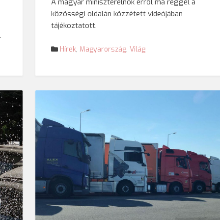
A magyar miniszterelnök erről ma reggel a
a
közösségi oldalán közzétett videójában
tájékoztatott.
…
Hírek
,
Magyarország
,
Világ