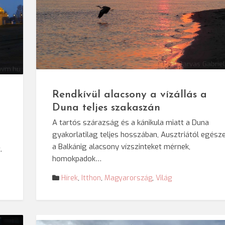
© Darvas Gabrie
mvm.hu
Rendkívül alacsony a vízállás a
Duna teljes szakaszán
A tartós szárazság és a kánikula miatt a Duna
gyakorlatilag teljes hosszában, Ausztriától egész
a Balkánig alacsony vízszinteket mérnek,
.
homokpadok…
Hírek
,
Itthon
,
Magyarország
,
Világ