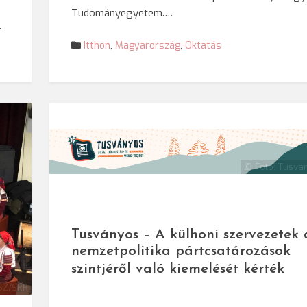
Tudományegyetem.…
…
Itthon
,
Magyarország
,
Oktatás
© Fotó: Tusva
Tusványos – A külhoni szervezetek 
nemzetpolitika pártcsatározások
szintjéről való kiemelését kérték
Z/SRR