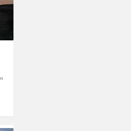
lla/SRR
en