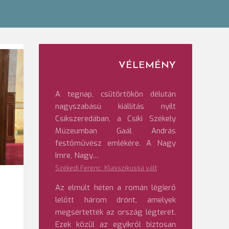
VÉLEMÉNY
A tegnap, csütörtökön délután
nagyszabású kiállítás nyílt
Csíkszeredában, a Csíki Székely
Múzeumban Gaál András
festőművész emlékére. A Nagy
Imre, Nagy…
Székedi Ferenc: Klasszikussá vált
Az elmúlt héten a román légierő
lelőtt három drónt, amelyek
megsértették az ország légterét.
Ezek közül az egyikről biztosan