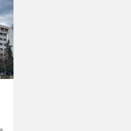
kő/SRR
ar