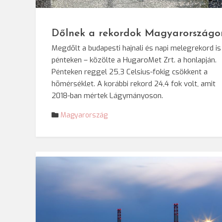
© Darvas Eni
Dőlnek a rekordok Magyarországo
Megdõlt a budapesti hajnali és napi melegrekord is
pénteken – közölte a HugaroMet Zrt. a honlapján.
Pénteken reggel 25,3 Celsius-fokig csökkent a
hõmérséklet. A korábbi rekord 24,4 fok volt, amit
2018-ban mértek Lágymányoson.
Magyarország