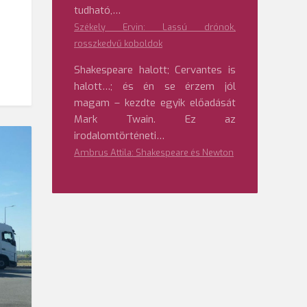
tudható,…
Székely Ervin: Lassú drónok,
rosszkedvű koboldok
Shakespeare halott; Cervantes is
halott…; és én se érzem jól
magam – kezdte egyik előadását
Mark Twain. Ez az
irodalomtörténeti…
Ambrus Attila: Shakespeare és Newton