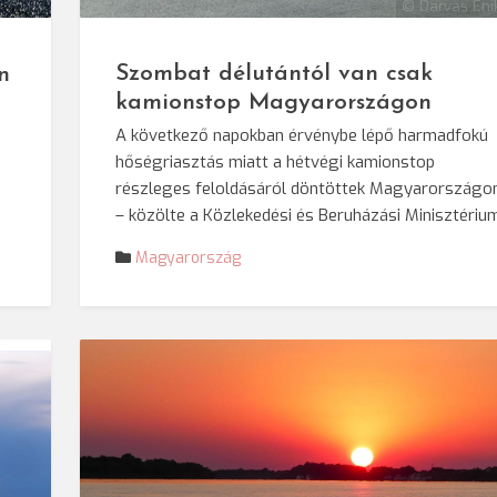
© Darvas Eni
kő/SRR
Szombat délutántól van csak
n
kamionstop Magyarországon
A következő napokban érvénybe lépő harmadfokú
hőségriasztás miatt a hétvégi kamionstop
részleges feloldásáról döntöttek Magyarországo
– közölte a Közlekedési és Beruházási Minisztériu
Magyarország