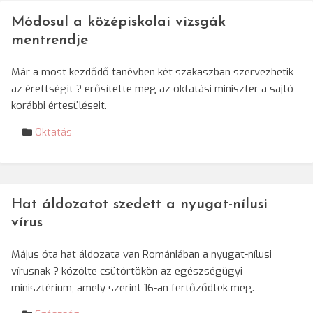
Módosul a középiskolai vizsgák
mentrendje
Már a most kezdődő tanévben két szakaszban szervezhetik
az érettségit ? erősítette meg az oktatási miniszter a sajtó
korábbi értesüléseit.
Oktatás
Hat áldozatot szedett a nyugat-nílusi
vírus
Május óta hat áldozata van Romániában a nyugat-nílusi
vírusnak ? közölte csütörtökön az egészségügyi
minisztérium, amely szerint 16-an fertőződtek meg.