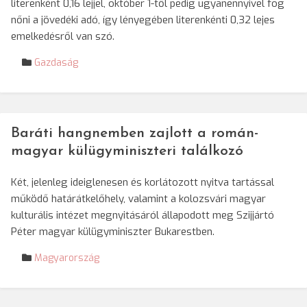
literenként 0,16 lejjel, október 1-től pedig ugyanennyivel fog
nőni a jövedéki adó, így lényegében literenkénti 0,32 lejes
emelkedésről van szó.
Gazdaság
Baráti hangnemben zajlott a román-
magyar külügyminiszteri találkozó
Két, jelenleg ideiglenesen és korlátozott nyitva tartással
működő határátkelőhely, valamint a kolozsvári magyar
kulturális intézet megnyitásáról állapodott meg Szijjártó
Péter magyar külügyminiszter Bukarestben.
Magyarország