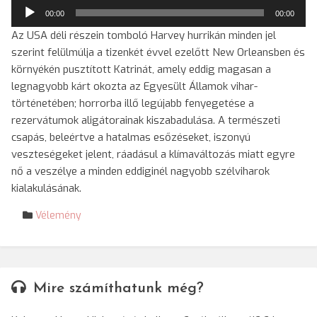
Audió
00:00
00:00
lejátszó
Az USA déli részein tomboló Harvey hurrikán minden jel
szerint felülmúlja a tizenkét évvel ezelőtt New Orleansben és
környékén pusztított Katrinát, amely eddig magasan a
legnagyobb kárt okozta az Egyesült Államok vihar-
történetében; horrorba illő legújabb fenyegetése a
rezervátumok aligátorainak kiszabadulása. A természeti
csapás, beleértve a hatalmas esőzéseket, iszonyú
veszteségeket jelent, ráadásul a klímaváltozás miatt egyre
nő a veszélye a minden eddiginél nagyobb szélviharok
kialakulásának.
Vélemény
Mire számíthatunk még?