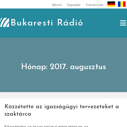
Skip
Rólunk
Kapcsolat
Frekvenciák
to
content
Bukaresti Rádió
Hónap:
2017. augusztus
Közzétette az igazságügyi tervezeteket a
szaktárca