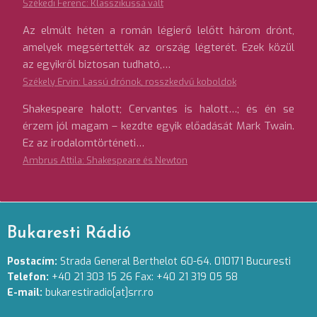
Székedi Ferenc: Klasszikussá vált
Az elmúlt héten a román légierő lelőtt három drónt,
amelyek megsértették az ország légterét. Ezek közül
az egyikről biztosan tudható,…
Székely Ervin: Lassú drónok, rosszkedvű koboldok
Shakespeare halott; Cervantes is halott…; és én se
érzem jól magam – kezdte egyik előadását Mark Twain.
Ez az irodalomtörténeti…
Ambrus Attila: Shakespeare és Newton
Bukaresti Rádió
Postacím:
Strada General Berthelot 60-64. 010171 Bucuresti
Telefon:
+40 21 303 15 26 Fax: +40 21 319 05 58
E-mail:
bukarestiradio[at]srr.ro