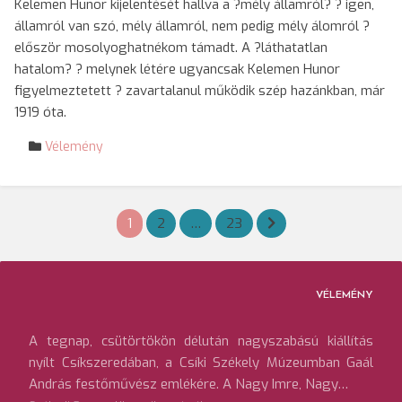
Kelemen Hunor kijelentését hallva a ?mély államról? ? igen,
államról van szó, mély államról, nem pedig mély álomról ?
először mosolyoghatnékom támadt. A ?láthatatlan
hatalom? ? melynek létére ugyancsak Kelemen Hunor
figyelmeztetett ? zavartalanul működik szép hazánkban, már
1919 óta.
Vélemény
Bejegyzések
1
2
…
23
lapozása
VÉLEMÉNY
A tegnap, csütörtökön délután nagyszabású kiállítás
nyílt Csíkszeredában, a Csíki Székely Múzeumban Gaál
András festőművész emlékére. A Nagy Imre, Nagy…