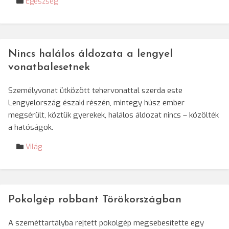
Egészség
Nincs halálos áldozata a lengyel
vonatbalesetnek
Személyvonat ütközött tehervonattal szerda este
Lengyelország északi részén, mintegy húsz ember
megsérült, köztük gyerekek, halálos áldozat nincs – közölték
a hatóságok.
Világ
Pokolgép robbant Törökországban
A szeméttartályba rejtett pokolgép megsebesítette egy