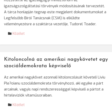
Közzétette az igazságügyi minisztérium az
igazságszolgáltatási törvények módosításának tervezetét.
A tárca honlapján tegnap este megjelent dokumentumokat a
Legfelsőbb Bírói Tanácsnak (CSM) is elküldte
véleményezésre a szaktárca vezetője, Tudorel Toader.
Közélet
Kitoloncolná az amerikai nagykövetet egy
szociáldemokrata képviselő
Az amerikai nagykövet azonnali kitoloncolását követeli Liviu
Ple?oianu szociáldemokrata törvényhozó, aki egyike a párt
arcainak, vagyis napi rendszerességgel képviseli a pártot a
hírtelevíziók vitaműsoraiban.
Közélet