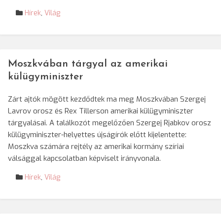
Hírek
,
Világ
Moszkvában tárgyal az amerikai
külügyminiszter
Zárt ajtók mögött kezdődtek ma meg Moszkvában Szergej
Lavrov orosz és Rex Tillerson amerikai külügyminiszter
tárgyalásai. A találkozót megelőzően Szergej Rjabkov orosz
külügyminiszter-helyettes újságírók előtt kijelentette:
Moszkva számára rejtély az amerikai kormány szíriai
válsággal kapcsolatban képviselt irányvonala.
Hírek
,
Világ