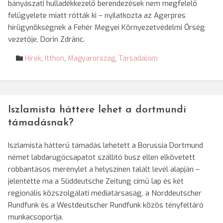
bányászati hulladékkezelő berendezések nem megfelelő
felügyelete miatt rótták ki – nyilatkozta az Agerpres
hírügynökségnek a Fehér Megyei Környezetvédelmi Őrség
vezetője, Dorin Zdrânc.
Hírek
,
Itthon
,
Magyarország
,
Társadalom
Iszlamista háttere lehet a dortmundi
támadásnak?
Iszlamista hátterű támadás lehetett a Borussia Dortmund
német labdarúgócsapatot szállító busz ellen elkövetett
robbantásos merénylet a helyszínen talált levél alapján –
jelentette ma a Süddeutsche Zeitung című lap és két
regionális közszolgálati médiatársaság, a Norddeutscher
Rundfunk és a Westdeutscher Rundfunk közös tényfeltáró
munkacsoportja.