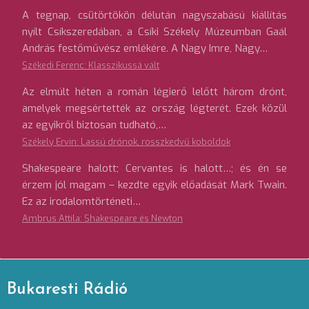
A tegnap, csütörtökön délután nagyszabású kiállítás
nyílt Csíkszeredában, a Csíki Székely Múzeumban Gaál
András festőművész emlékére. A Nagy Imre, Nagy…
Székedi Ferenc: Klasszikussá vált
Az elmúlt héten a román légierő lelőtt három drónt,
amelyek megsértették az ország légterét. Ezek közül
az egyikről biztosan tudható,…
Székely Ervin: Lassú drónok, rosszkedvű koboldok
Shakespeare halott; Cervantes is halott…; és én se
érzem jól magam – kezdte egyik előadását Mark Twain.
Ez az irodalomtörténeti…
Ambrus Attila: Shakespeare és Newton
Bukaresti Rádió