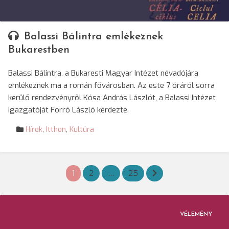
Balassi Bálintra emlékeznek
Bukarestben
Balassi Bálintra, a Bukaresti Magyar Intézet névadójára
emlékeznek ma a román fővárosban. Az este 7 óráról sorra
kerülő rendezvényről Kósa András Lászlót, a Balassi Intézet
igazgatóját Forró László kérdezte.
Hírek
,
Itthon
,
Kultúra
Bejegyzések
1
2
…
25
lapozása
VÉLEMÉNY