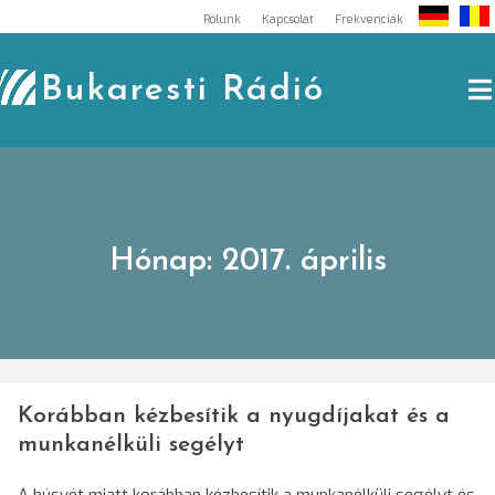
Skip
Rólunk
Kapcsolat
Frekvenciák
to
content
Bukaresti Rádió
Hónap:
2017. április
Korábban kézbesítik a nyugdíjakat és a
munkanélküli segélyt