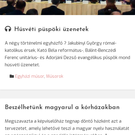
© Bukaresti Rádió/SRR
Húsvéti püspöki üzenetek
A négy történelmi egyházfő ? Jakubinyi György római-
katolikus érsek, Kató Béla református-, Bálint-Benczédi
Ferenc unitárius- és Adorjáni Dezső evangélikus püspök mond
húsvéti üzenetet.
Egyházi műsor
,
Műsorok
Beszélhetünk magyarul a kórházakban
Megszavazta a képviselőház tegnap döntő házként azt a
tervezetet, amely lehetővé teszi a magyar nyelv használatát