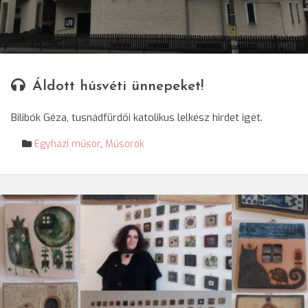
© Bilibók Géza/SRR
Áldott húsvéti ünnepeket!
Bilibók Géza, tusnádfürdői katolikus lelkész hirdet igét.
Egyházi műsor
,
Műsorok