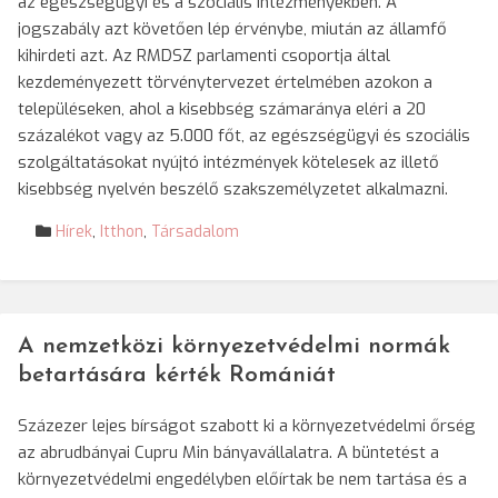
az egészségügyi és a szociális intézményekben. A
jogszabály azt követően lép érvénybe, miután az államfő
kihirdeti azt. Az RMDSZ parlamenti csoportja által
kezdeményezett törvénytervezet értelmében azokon a
településeken, ahol a kisebbség számaránya eléri a 20
százalékot vagy az 5.000 főt, az egészségügyi és szociális
szolgáltatásokat nyújtó intézmények kötelesek az illető
kisebbség nyelvén beszélő szakszemélyzetet alkalmazni.
Hírek
,
Itthon
,
Társadalom
A nemzetközi környezetvédelmi normák
betartására kérték Romániát
Százezer lejes bírságot szabott ki a környezetvédelmi őrség
az abrudbányai Cupru Min bányavállalatra. A büntetést a
környezetvédelmi engedélyben előírtak be nem tartása és a