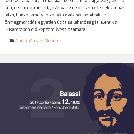
kereszt, a bagoly, a macska, az elefánt, a csiga vagy akár a
sün, nem mint mesefigurák vagy népi díszítőelemek vannak
jelen, hanem amolyan emléktöredékek, amelyek az
önmegmaradás egyetlen útját és lehetőségét jelentik a
Bukarestben élő képzőművész számára.
Ajánló
,
Mozaik
,
Műsorok