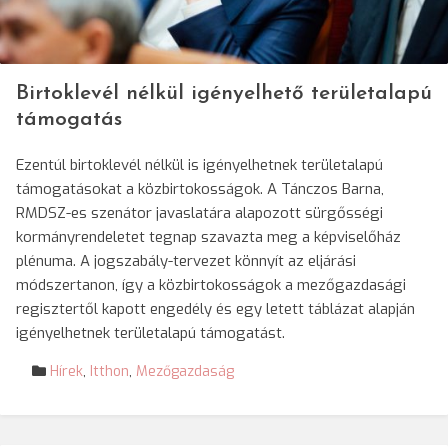
Birtoklevél nélkül igényelhető területalapú
támogatás
Ezentúl birtoklevél nélkül is igényelhetnek területalapú
támogatásokat a közbirtokosságok. A Tánczos Barna,
RMDSZ-es szenátor javaslatára alapozott sürgősségi
kormányrendeletet tegnap szavazta meg a képviselőház
plénuma. A jogszabály-tervezet könnyít az eljárási
módszertanon, így a közbirtokosságok a mezőgazdasági
regisztertől kapott engedély és egy letett táblázat alapján
igényelhetnek területalapú támogatást.
Hírek
,
Itthon
,
Mezőgazdaság