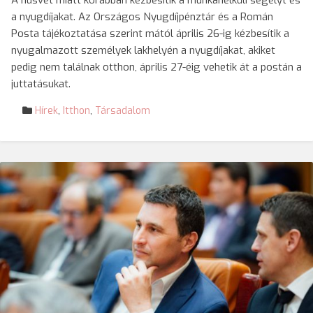
A húsvét miatt korábban kézbesítik a munkanélküli segélyt és
a nyugdíjakat. Az Országos Nyugdíjpénztár és a Román
Posta tájékoztatása szerint mától április 26-ig kézbesítik a
nyugalmazott személyek lakhelyén a nyugdíjakat, akiket
pedig nem találnak otthon, április 27-éig vehetik át a postán a
juttatásukat.
Hírek
,
Itthon
,
Társadalom