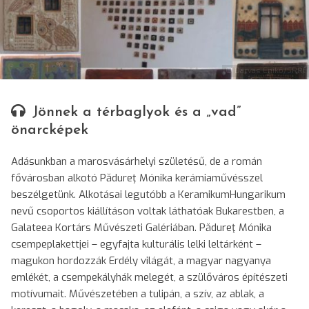
© Darvas Enikő/SRRt
Jönnek a térbaglyok és a „vad”
önarcképek
Adásunkban a marosvásárhelyi születésű, de a román
fővárosban alkotó Pădureţ Mónika kerámiaművésszel
beszélgetünk. Alkotásai legutóbb a KeramikumHungarikum
nevű csoportos kiállításon voltak láthatóak Bukarestben, a
Galateea Kortárs Művészeti Galériában. Pădureţ Mónika
csempeplakettjei – egyfajta kulturális lelki leltárként –
magukon hordozzák Erdély világát, a magyar nagyanya
emlékét, a csempekályhák melegét, a szülőváros építészeti
motívumait. Művészetében a tulipán, a szív, az ablak, a