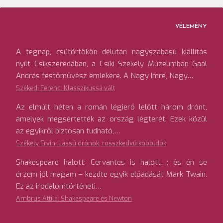
VÉLEMÉNY
A tegnap, csütörtökön délután nagyszabású kiállítás
nyílt Csíkszeredában, a Csíki Székely Múzeumban Gaál
András festőművész emlékére. A Nagy Imre, Nagy…
Székedi Ferenc: Klasszikussá vált
Az elmúlt héten a román légierő lelőtt három drónt,
amelyek megsértették az ország légterét. Ezek közül
az egyikről biztosan tudható,…
Székely Ervin: Lassú drónok, rosszkedvű koboldok
Shakespeare halott; Cervantes is halott…; és én se
érzem jól magam – kezdte egyik előadását Mark Twain.
Ez az irodalomtörténeti…
Ambrus Attila: Shakespeare és Newton