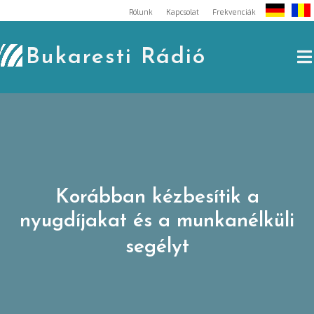
Skip
Rólunk
Kapcsolat
Frekvenciák
to
content
Bukaresti Rádió
Korábban kézbesítik a
nyugdíjakat és a munkanélküli
segélyt