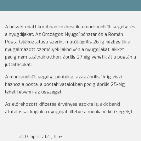
A húsvét miatt korábban kézbesítik a munkanélküli segélyt és
a nyugdíjakat. Az Országos Nyugdíjpénztár és a Román
Posta tájékoztatása szerint mától április 26-ig kézbesítik a
nyugalmazott személyek lakhelyén a nyugdíjakat, akiket
pedig nem találnak otthon, április 27-éig vehetik át a postán a
juttatásukat.
A munkanélküli segélyt péntekig, azaz április 14-ig viszi
házhoz a posta, a postahivatalokban pedig április 25-éig
lehet felvenni az összeget.
Az előrehozott kifizetés érvényes azokra is, akik banki
átutalással kapják a nyugdíjat, illetve a munkanélküli segélyt.
2017. április 12. , 11:53