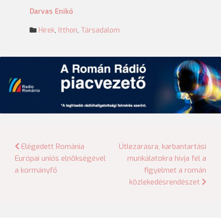
Darvas Enikő
Hírek
,
Itthon
,
Társadalom
Bejegyzés
Elégedett Románia
Útlezárásra, karbantartási
Európai uniós elnökségével
munkálatokra hívja fel a
navigáció
a kormányfő
figyelmet a román
közlekedésrendészet