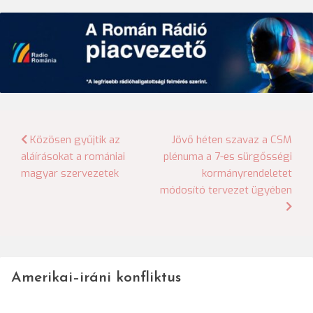
Bejegyzés
Közösen gyűjtik az
Jövő héten szavaz a CSM
aláírásokat a romániai
plénuma a 7-es sürgősségi
navigáció
magyar szervezetek
kormányrendeletet
módosító tervezet ügyében
Amerikai–iráni konfliktus