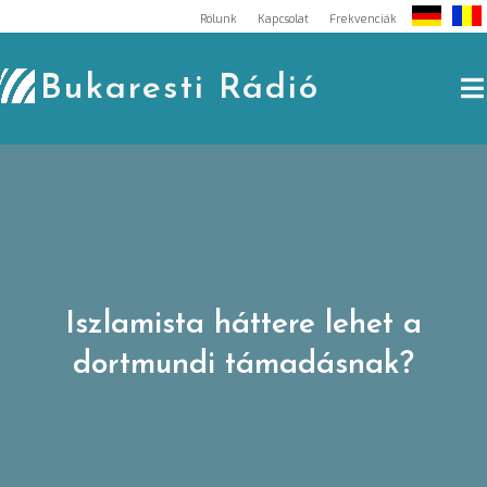
Skip
Rólunk
Kapcsolat
Frekvenciák
to
content
Bukaresti Rádió
Iszlamista háttere lehet a
dortmundi támadásnak?