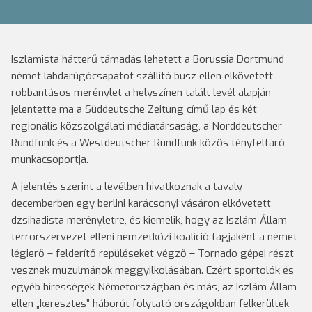
Iszlamista hátterű támadás lehetett a Borussia Dortmund
német labdarúgócsapatot szállító busz ellen elkövetett
robbantásos merénylet a helyszínen talált levél alapján –
jelentette ma a Süddeutsche Zeitung című lap és két
regionális közszolgálati médiatársaság, a Norddeutscher
Rundfunk és a Westdeutscher Rundfunk közös tényfeltáró
munkacsoportja.
A jelentés szerint a levélben hivatkoznak a tavaly
decemberben egy berlini karácsonyi vásáron elkövetett
dzsihadista merényletre, és kiemelik, hogy az Iszlám Állam
terrorszervezet elleni nemzetközi koalíció tagjaként a német
légierő – felderítő repüléseket végző – Tornado gépei részt
vesznek muzulmánok meggyilkolásában. Ezért sportolók és
egyéb hírességek Németországban és más, az Iszlám Állam
ellen „keresztes” háborút folytató országokban felkerültek