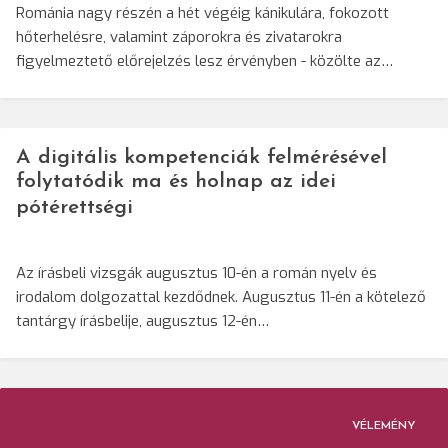
Románia nagy részén a hét végéig kánikulára, fokozott
hőterhelésre, valamint záporokra és zivatarokra
figyelmeztető előrejelzés lesz érvényben - közölte az…
A digitális kompetenciák felmérésével
folytatódik ma és holnap az idei
pótérettségi
Az írásbeli vizsgák augusztus 10-én a román nyelv és
irodalom dolgozattal kezdődnek. Augusztus 11-én a kötelező
tantárgy írásbelije, augusztus 12-én…
VÉLEMÉNY