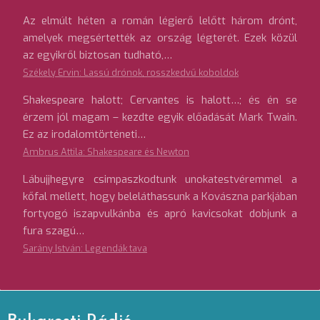
Az elmúlt héten a román légierő lelőtt három drónt,
amelyek megsértették az ország légterét. Ezek közül
az egyikről biztosan tudható,…
Székely Ervin: Lassú drónok, rosszkedvű koboldok
Shakespeare halott; Cervantes is halott…; és én se
érzem jól magam – kezdte egyik előadását Mark Twain.
Ez az irodalomtörténeti…
Ambrus Attila: Shakespeare és Newton
Lábujjhegyre csimpaszkodtunk unokatestvéremmel a
kőfal mellett, hogy beleláthassunk a Kovászna parkjában
fortyogó iszapvulkánba és apró kavicsokat dobjunk a
fura szagú…
Sarány István: Legendák tava