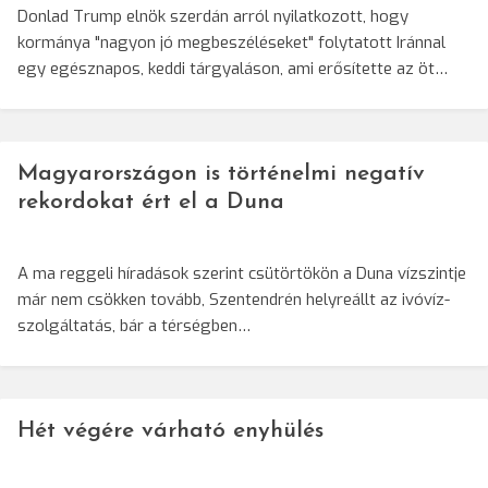
Donlad Trump elnök szerdán arról nyilatkozott, hogy
kormánya "nagyon jó megbeszéléseket" folytatott Iránnal
egy egésznapos, keddi tárgyaláson, ami erősítette az öt…
Magyarországon is történelmi negatív
rekordokat ért el a Duna
A ma reggeli híradások szerint csütörtökön a Duna vízszintje
már nem csökken tovább, Szentendrén helyreállt az ivóvíz-
szolgáltatás, bár a térségben…
Hét végére várható enyhülés