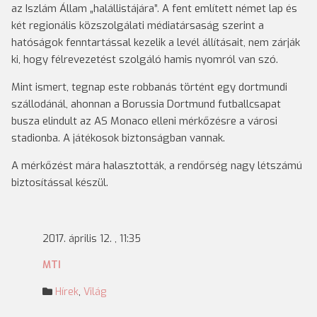
az Iszlám Állam „halállistájára”. A fent említett német lap és
két regionális közszolgálati médiatársaság szerint a
hatóságok fenntartással kezelik a levél állításait, nem zárják
ki, hogy félrevezetést szolgáló hamis nyomról van szó.
Mint ismert, tegnap este robbanás történt egy dortmundi
szállodánál, ahonnan a Borussia Dortmund futballcsapat
busza elindult az AS Monaco elleni mérkőzésre a városi
stadionba. A játékosok biztonságban vannak.
A mérkőzést mára halasztották, a rendőrség nagy létszámú
biztosítással készül.
2017. április 12. , 11:35
MTI
Hírek
,
Világ