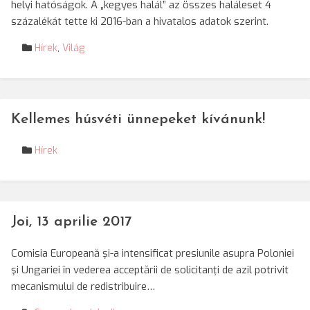
helyi hatóságok. A „kegyes halál” az összes haláleset 4
százalékát tette ki 2016-ban a hivatalos adatok szerint.
Hírek
,
Világ
Kellemes húsvéti ünnepeket kívánunk!
Hírek
Joi, 13 aprilie 2017
Comisia Europeană şi-a intensificat presiunile asupra Poloniei
şi Ungariei în vederea acceptării de solicitanţi de azil potrivit
mecanismului de redistribuire…