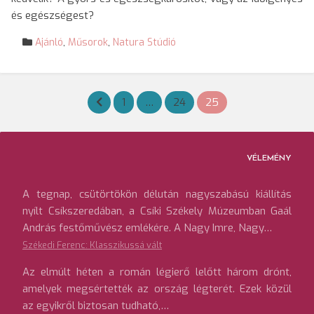
és egészségest?
Ajánló
,
Műsorok
,
Natura Stúdió
Bejegyzések
1
…
24
25
lapozása
VÉLEMÉNY
A tegnap, csütörtökön délután nagyszabású kiállítás
nyílt Csíkszeredában, a Csíki Székely Múzeumban Gaál
András festőművész emlékére. A Nagy Imre, Nagy…
Székedi Ferenc: Klasszikussá vált
Az elmúlt héten a román légierő lelőtt három drónt,
amelyek megsértették az ország légterét. Ezek közül
az egyikről biztosan tudható,…