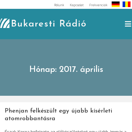
Skip
Rólunk
Kapcsolat
Frekvenciák
to
content
Bukaresti Rádió
Hónap:
2017. április
Phenjan felkészült egy újabb kísérleti
atomrobbantásra