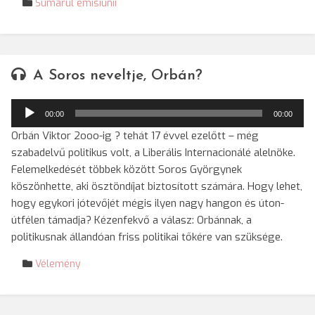
Sumarul emisiunii
A Soros neveltje, Orbán?
Audió
00:00
00:00
lejátszó
Orbán Viktor 2ooo-ig ? tehát 17 évvel ezelőtt – még
szabadelvű politikus volt, a Liberális Internacionálé alelnöke.
Felemelkedését többek között Soros Györgynek
köszönhette, aki ösztöndíjat biztosított számára. Hogy lehet,
hogy egykori jótevőjét mégis ilyen nagy hangon és úton-
útfélen támadja? Kézenfekvő a válasz: Orbánnak, a
politikusnak állandóan friss politikai tőkére van szüksége.
Vélemény