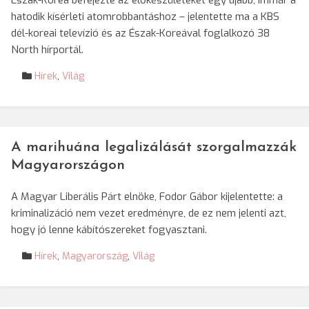
Észak-Korea befejezte az előkészületeket egy újabb, immár a
hatodik kísérleti atomrobbantáshoz – jelentette ma a KBS
dél-koreai televízió és az Észak-Koreával foglalkozó 38
North hírportál.
Hírek
,
Világ
A marihuána legalizálását szorgalmazzák
Magyarországon
A Magyar Liberális Párt elnöke, Fodor Gábor kijelentette: a
kriminalizáció nem vezet eredményre, de ez nem jelenti azt,
hogy jó lenne kábítószereket fogyasztani.
Hírek
,
Magyarország
,
Világ