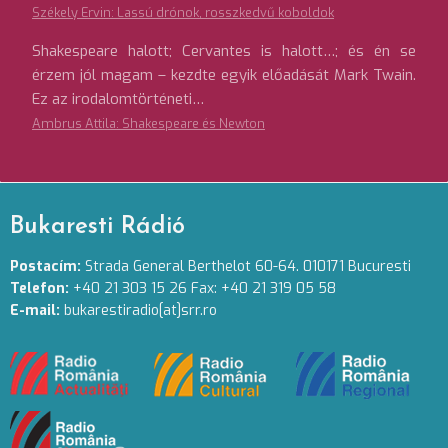
Székely Ervin: Lassú drónok, rosszkedvű koboldok
Shakespeare halott; Cervantes is halott…; és én se
érzem jól magam – kezdte egyik előadását Mark Twain.
Ez az irodalomtörténeti…
Ambrus Attila: Shakespeare és Newton
Bukaresti Rádió
Postacím:
Strada General Berthelot 60-64. 010171 Bucuresti
Telefon:
+40 21 303 15 26 Fax: +40 21 319 05 58
E-mail:
bukarestiradio[at]srr.ro