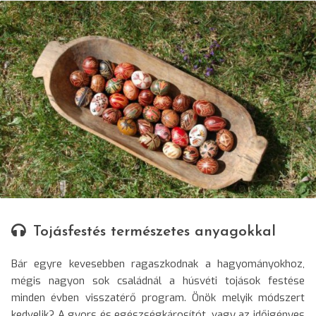
© Opra Etelka/SRR
Tojásfestés természetes anyagokkal
Bár egyre kevesebben ragaszkodnak a hagyományokhoz,
mégis nagyon sok családnál a húsvéti tojások festése
minden évben visszatérő program. Önök melyik módszert
kedvelik? A gyors és egészségkárosítót, vagy az időigényes