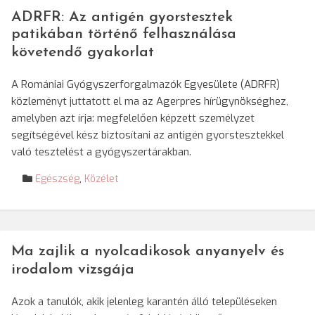
ADRFR: Az antigén gyorstesztek
patikában történő felhasználása
követendő gyakorlat
A Romániai Gyógyszerforgalmazók Egyesülete (ADRFR)
közleményt juttatott el ma az Agerpres hírügynökséghez,
amelyben azt írja: megfelelően képzett személyzet
segítségével kész biztosítani az antigén gyorstesztekkel
való tesztelést a gyógyszertárakban.
Egészség
,
Közélet
Ma zajlik a nyolcadikosok anyanyelv és
irodalom vizsgája
Azok a tanulók, akik jelenleg karantén álló településeken