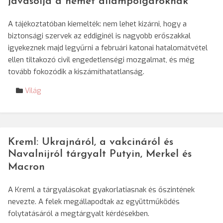
javasolja a német állampolgároknak
A tájékoztatóban kiemelték: nem lehet kizárni, hogy a
biztonsági szervek az eddiginél is nagyobb erőszakkal
igyekeznek majd legyűrni a februári katonai hatalomátvétel
ellen tiltakozó civil engedetlenségi mozgalmat, és még
tovább fokozódik a kiszámíthatatlanság.
Világ
Kreml: Ukrajnáról, a vakcináról és
Navalnijról tárgyalt Putyin, Merkel és
Macron
A Kreml a tárgyalásokat gyakorlatiasnak és őszintének
nevezte. A felek megállapodtak az együttműködés
folytatásáról a megtárgyalt kérdésekben.