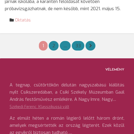
járnak iskolába, a karantén feloldását követően
próbavizsgázhatnak, de nem később, mint 2021. május 15.
Oktatás
Bejegyzések
1
2
…
33
lapozása
VÉLEMÉNY
A tegnap, csütörtökön délután nagyszabású kiállítás
nyílt Csíkszeredában, a Csíki Székely Múzeumban Gaál
András festőművész emlékére. A Nagy Imre, Nagy…
Székedi Ferenc: Klasszikussá vált
Az elmúlt héten a román légierő lelőtt három drónt,
amelyek megsértették az ország légterét. Ezek közül
az egyikről biztosan tudható,…