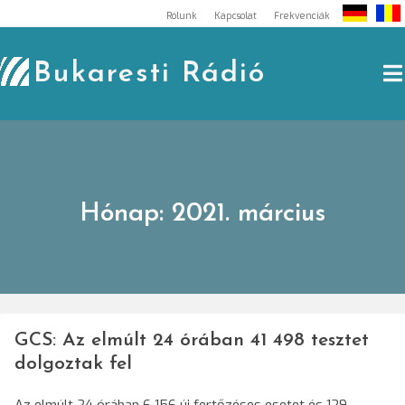
Skip
Rólunk
Kapcsolat
Frekvenciák
to
content
Bukaresti Rádió
Hónap:
2021. március
GCS: Az elmúlt 24 órában 41 498 tesztet
dolgoztak fel