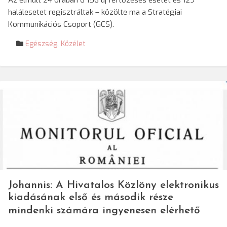
Az elmúlt 24 órában 6 156 új fertőzéses esetet és 129
halálesetet regisztráltak – közölte ma a Stratégiai
Kommunikációs Csoport (GCS).
Egészség
,
Közélet
Johannis: A Hivatalos Közlöny elektronikus
kiadásának első és második része
mindenki számára ingyenesen elérhető