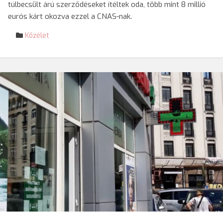
túlbecsült árú szerződéseket ítéltek oda, több mint 8 millió
eurós kárt okozva ezzel a CNAS-nak.
Közélet
© Darvas Enikő/SRR