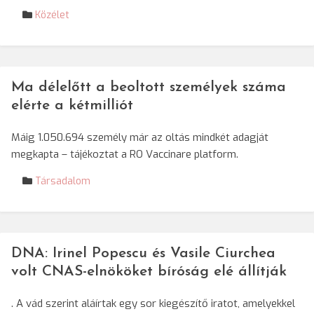
Közélet
Ma délelőtt a beoltott személyek száma
elérte a kétmilliót
Máig 1.050.694 személy már az oltás mindkét adagját
megkapta – tájékoztat a RO Vaccinare platform.
Társadalom
DNA: Irinel Popescu és Vasile Ciurchea
volt CNAS-elnököket bíróság elé állítják
. A vád szerint aláírtak egy sor kiegészítő iratot, amelyekkel