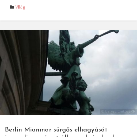
Világ
© Darvas Enikő/SRR
Berlin Mianmar sürgős elhagyását