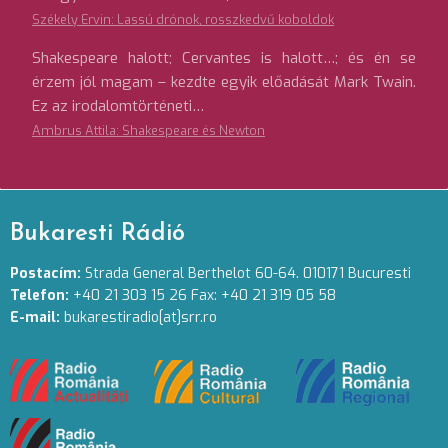
Székely Ervin: Lassú drónok, rosszkedvű koboldok
Shakespeare halott; Cervantes is halott…; és én se
érzem jól magam – kezdte egyik előadását Mark Twain.
Ez az irodalomtörténeti…
Ambrus Attila: Shakespeare és Newton
Bukaresti Rádió
Postacím:
Strada General Berthelot 60-64. 010171 Bucuresti
Telefon:
+40 21 303 15 26 Fax: +40 21 319 05 58
E-mail:
bukarestiradio[at]srr.ro