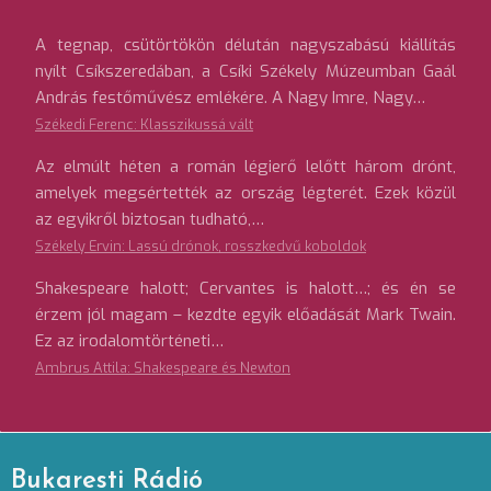
A tegnap, csütörtökön délután nagyszabású kiállítás
nyílt Csíkszeredában, a Csíki Székely Múzeumban Gaál
András festőművész emlékére. A Nagy Imre, Nagy…
Székedi Ferenc: Klasszikussá vált
Az elmúlt héten a román légierő lelőtt három drónt,
amelyek megsértették az ország légterét. Ezek közül
az egyikről biztosan tudható,…
Székely Ervin: Lassú drónok, rosszkedvű koboldok
Shakespeare halott; Cervantes is halott…; és én se
érzem jól magam – kezdte egyik előadását Mark Twain.
Ez az irodalomtörténeti…
Ambrus Attila: Shakespeare és Newton
Bukaresti Rádió