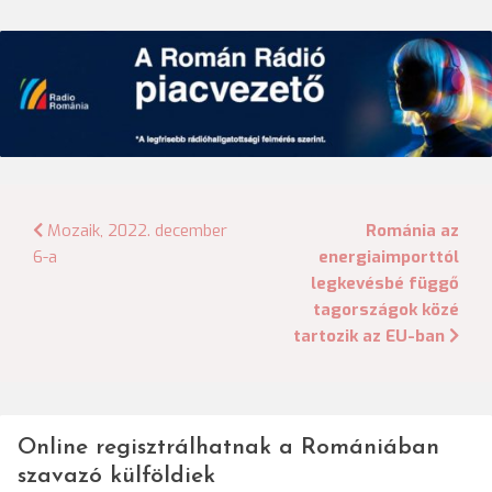
Bejegyzés
Mozaik, 2022. december
Románia az
6-a
energiaimporttól
navigáció
legkevésbé függő
tagországok közé
tartozik az EU-ban
Online regisztrálhatnak a Romániában
szavazó külföldiek