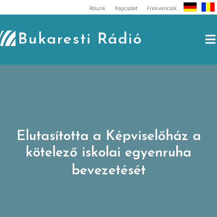
Skip
Rólunk
Kapcsolat
Frekvenciák
to
content
Bukaresti Rádió
Elutasította a Képviselőház a
kötelező iskolai egyenruha
bevezetését