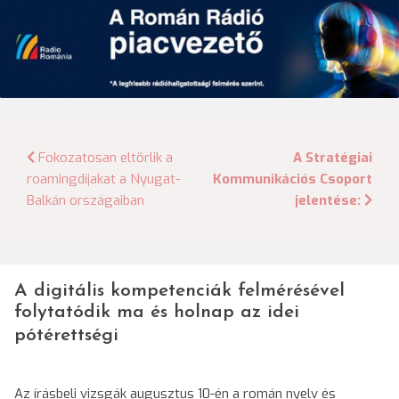
Bejegyzés
Fokozatosan eltörlik a
A Stratégiai
roamingdíjakat a Nyugat-
Kommunikációs Csoport
navigáció
Balkán országaiban
jelentése:
A digitális kompetenciák felmérésével
folytatódik ma és holnap az idei
pótérettségi
Az írásbeli vizsgák augusztus 10-én a román nyelv és