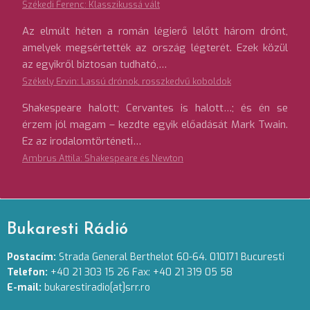
Székedi Ferenc: Klasszikussá vált
Az elmúlt héten a román légierő lelőtt három drónt,
amelyek megsértették az ország légterét. Ezek közül
az egyikről biztosan tudható,…
Székely Ervin: Lassú drónok, rosszkedvű koboldok
Shakespeare halott; Cervantes is halott…; és én se
érzem jól magam – kezdte egyik előadását Mark Twain.
Ez az irodalomtörténeti…
Ambrus Attila: Shakespeare és Newton
Bukaresti Rádió
Postacím:
Strada General Berthelot 60-64. 010171 Bucuresti
Telefon:
+40 21 303 15 26 Fax: +40 21 319 05 58
E-mail:
bukarestiradio[at]srr.ro