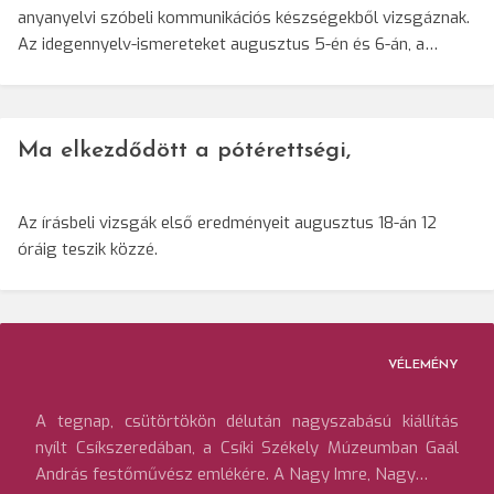
anyanyelvi szóbeli kommunikációs készségekből vizsgáznak.
Az idegennyelv-ismereteket augusztus 5-én és 6-án, a…
Ma elkezdődött a pótérettségi,
Az írásbeli vizsgák első eredményeit augusztus 18-án 12
óráig teszik közzé.
VÉLEMÉNY
A tegnap, csütörtökön délután nagyszabású kiállítás
nyílt Csíkszeredában, a Csíki Székely Múzeumban Gaál
András festőművész emlékére. A Nagy Imre, Nagy…