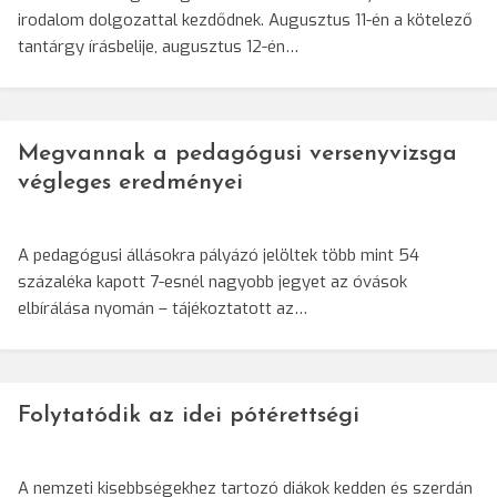
irodalom dolgozattal kezdődnek. Augusztus 11-én a kötelező
tantárgy írásbelije, augusztus 12-én…
Megvannak a pedagógusi versenyvizsga
végleges eredményei
A pedagógusi állásokra pályázó jelöltek több mint 54
százaléka kapott 7-esnél nagyobb jegyet az óvások
elbírálása nyomán – tájékoztatott az…
Folytatódik az idei pótérettségi
A nemzeti kisebbségekhez tartozó diákok kedden és szerdán