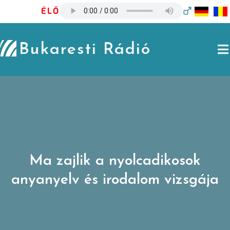
Skip
ÉLŐ
to
content
Bukaresti Rádió
Ma zajlik a nyolcadikosok
anyanyelv és irodalom vizsgája