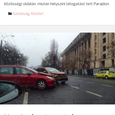
közösségi oldalán, miután helyszíni látogatást tett Parajdon.
Gazdaság
,
Közélet
© Boboc-Darvas Tímea/SRR