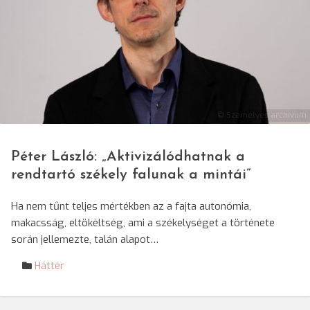
© Személyes archívum
Péter László: „Aktivizálódhatnak a
rendtartó székely falunak a mintái”
Ha nem tűnt teljes mértékben az a fajta autonómia,
makacsság, eltökéltség, ami a székelységet a története
során jellemezte, talán alapot…
Háttér