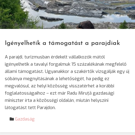
© RMDSZ
Igényelhetik a támogatást a parajdiak
A parajdi, turizmusban érdekelt vállalkozók mától
igényelhetik a tavalyi forgalmuk 15 százalékának megfelelő
állami támogatást. Ugyanakkor a szakértők vizsgálják egy új
sóbánya megnyitásának a lehetőségét, ha pedig ez
megvalósul, az helyi közösség visszatérhet a korábbi
foglalatosságaihoz – ezt már Radu Miruță gazdasági
miniszter írta a közösségi oldalán, miután helyszíni
látogatást tett Parajdon.
Gazdaság