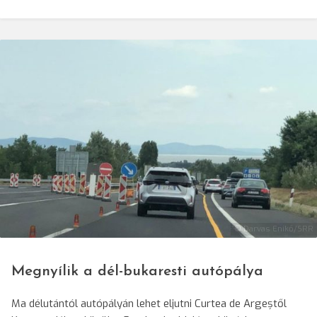
© Darvas Enikő/SRR
Megnyílik a dél-bukaresti autópálya
Ma délutántól autópályán lehet eljutni Curtea de Argeștől