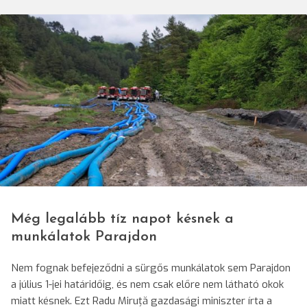
© ISU Harghita
Még legalább tíz napot késnek a
munkálatok Parajdon
Nem fognak befejeződni a sürgős munkálatok sem Parajdon
a július 1-jei határidőig, és nem csak előre nem látható okok
miatt késnek. Ezt Radu Miruță gazdasági miniszter írta a