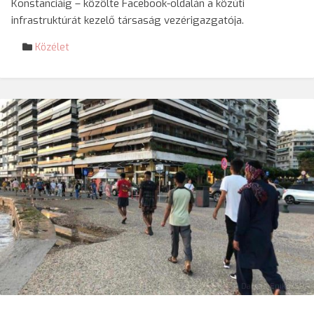
Konstanciáig – közölte Facebook-oldalán a közúti
infrastruktúrát kezelő társaság vezérigazgatója.
Közélet
© Darvas Enikő/SRR