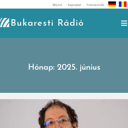
Skip
Rólunk
Kapcsolat
Frekvenciák
to
content
Bukaresti Rádió
Hónap:
2025. június