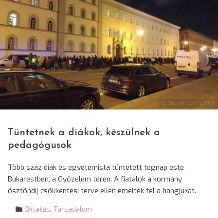
© Darvas Enikő/SRR
Tüntetnek a diákok, készülnek a
pedagógusok
Több száz diák és egyetemista tüntetett tegnap este
Bukarestben, a Győzelem téren. A fiatalok a kormány
ösztöndíj-csökkentési terve ellen emelték fel a hangjukat.
Oktatás
,
Társadalom