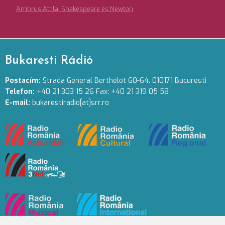
Ambrus Attila: Shakespeare és Newton
Bukaresti Rádió
Postacím:
Strada General Berthelot 60-64. 010171 Bucuresti
Telefon:
+40 21 303 15 26 Fax: +40 21 319 05 58
E-mail:
bukarestiradio[at]srr.ro