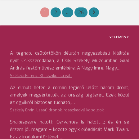
Bejegyzések
1
2
…
26
lapozása
VÉLEMÉNY
A tegnap, csütörtökön délután nagyszabású kiállítás
nyílt Csíkszeredában, a Csíki Székely Múzeumban Gaál
András festőművész emlékére. A Nagy Imre, Nagy…
Székedi Ferenc: Klasszikussá vált
Az elmúlt héten a román légierő lelőtt három drónt,
amelyek megsértették az ország légterét. Ezek közül
az egyikről biztosan tudható,…
Székely Ervin: Lassú drónok, rosszkedvű koboldok
Shakespeare halott; Cervantes is halott…; és én se
érzem jól magam – kezdte egyik előadását Mark Twain.
Ez az irodalomtörténeti…