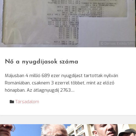
© Darvas Enikő/SRR
Nő a nyugdíjasok száma
Májusban 4 millió 689 ezer nyugdíjast tartottak nyilván
Romániában, csaknem 3 ezerrel többet, mint az előző
hónapban. Az átlagnyugdíj 2763…
Társadalom