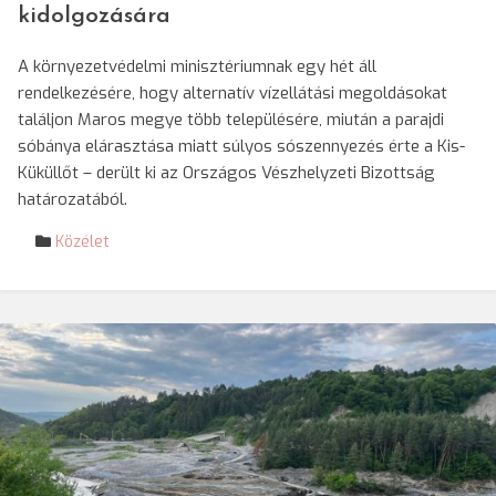
kidolgozására
A környezetvédelmi minisztériumnak egy hét áll
rendelkezésére, hogy alternatív vízellátási megoldásokat
találjon Maros megye több településére, miután a parajdi
sóbánya elárasztása miatt súlyos sószennyezés érte a Kis-
Küküllőt – derült ki az Országos Vészhelyzeti Bizottság
határozatából.
Közélet