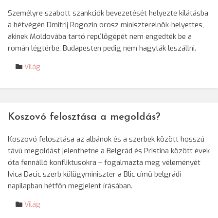
Személyre szabott szankciók bevezetését helyezte kilátásba
a hétvégén Dmitrij Rogozin orosz miniszterelnök-helyettes,
akinek Moldovába tartó repülőgépét nem engedték be a
román légtérbe, Budapesten pedig nem hagyták leszállni.
Világ
Koszovó felosztása a megoldás?
Koszovó felosztása az albánok és a szerbek között hosszú
távú megoldást jelenthetne a Belgrád és Pristina között évek
óta fennálló konfliktusokra – fogalmazta meg véleményét
Ivica Dacic szerb külügyminiszter a Blic című belgrádi
napilapban hétfőn megjelent írásában.
Világ