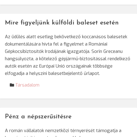
Mire figyeljünk külföldi baleset esetén
Az üdülés alatt esetleg bekövetkező koccanásos balesetek
dokumentálására hívta fel a figyelmet a Romániai
Gépkocsibiztosítók Irodájának igazgatója. Sorin Greceanu
hangsúlyozta, a kötelező gépjármű-biztosítással rendelkező
autók esetén az Európai Unió országainak többsége
elfogadja a helyszíni balesetbejelentő űrlapot.
Társadalom
Pénz a népszerűsítésre
A román vállalatok nemzetközi térnyerését támogatja a