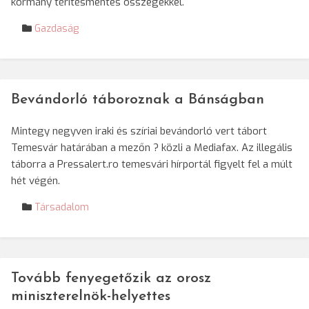
kormány térítésmentes összegekkel.
Gazdaság
Bevándorló táboroznak a Bánságban
Mintegy negyven iraki és szíriai bevándorló vert tábort
Temesvár határában a mezőn ? közli a Mediafax. Az illegális
táborra a Pressalert.ro temesvári hírportál figyelt fel a múlt
hét végén.
Társadalom
Tovább fenyegetőzik az orosz
miniszterelnök-helyettes