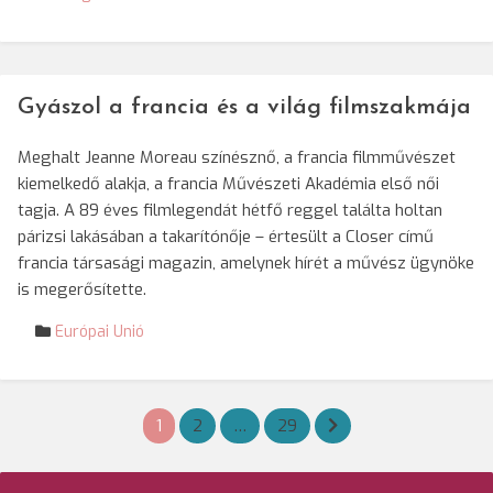
Gyászol a francia és a világ filmszakmája
Meghalt Jeanne Moreau színésznő, a francia filmművészet
kiemelkedő alakja, a francia Művészeti Akadémia első női
tagja. A 89 éves filmlegendát hétfő reggel találta holtan
párizsi lakásában a takarítónője – értesült a Closer című
francia társasági magazin, amelynek hírét a művész ügynöke
is megerősítette.
Európai Unió
Bejegyzések
1
2
…
29
lapozása