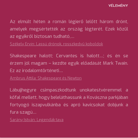
VÉLEMÉNY
Az elmúlt héten a román légierő lelőtt három drónt,
amelyek megsértették az ország légterét. Ezek közül
az egyikről biztosan tudható,…
Székely Ervin: Lassú drónok, rosszkedvű koboldok
Shakespeare halott; Cervantes is halott…; és én se
érzem jól magam – kezdte egyik előadását Mark Twain.
Ez az irodalomtörténeti…
Ambrus Attila: Shakespeare és Newton
Lábujjhegyre csimpaszkodtunk unokatestvéremmel a
kőfal mellett, hogy beleláthassunk a Kovászna parkjában
fortyogó iszapvulkánba és apró kavicsokat dobjunk a
fura szagú…
Sarány István: Legendák tava