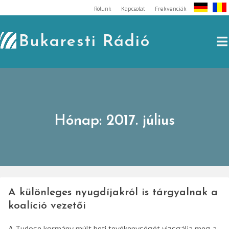
Skip
Rólunk
Kapcsolat
Frekvenciák
to
content
Bukaresti Rádió
Hónap:
2017. július
A különleges nyugdíjakról is tárgyalnak a
koalíció vezetői