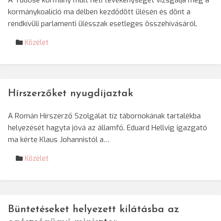
A Tudose kormány múlt heti tevékenységét vizsgálja meg a
kormánykoalíció ma délben kezdődött ülésén és dönt a
rendkívüli parlamenti ülésszak esetleges összehívásáról.
Közélet
Hírszerzőket nyugdíjaztak
A Román Hírszerző Szolgálat tíz tábornokának tartalékba
helyezését hagyta jóvá az államfő. Eduard Hellvig igazgató
ma kérte Klaus Johannistól a…
Közélet
Büntetéseket helyezett kilátásba az