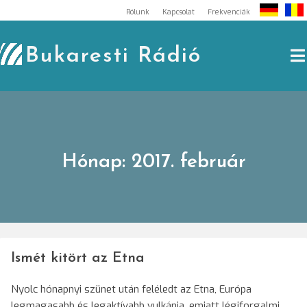
Skip
Rólunk
Kapcsolat
Frekvenciák
to
content
Bukaresti Rádió
Hónap:
2017. február
Ismét kitört az Etna
Nyolc hónapnyi szünet után feléledt az Etna, Európa
legmagasabb és legaktívabb vulkánja, emiatt légiforgalmi