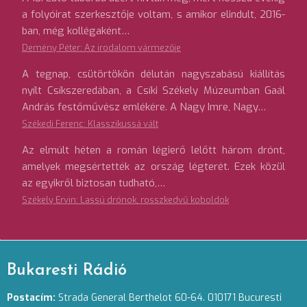
a folyóirat szerkesztője voltam, s amikor elindult, 2016-
ban, még kollégaként…
Demény Péter: Az irodalom vármezője
A tegnap, csütörtökön délután nagyszabású kiállítás
nyílt Csíkszeredában, a Csíki Székely Múzeumban Gaál
András festőművész emlékére. A Nagy Imre, Nagy…
Székedi Ferenc: Klasszikussá vált
Az elmúlt héten a román légierő lelőtt három drónt,
amelyek megsértették az ország légterét. Ezek közül
az egyikről biztosan tudható,…
Székely Ervin: Lassú drónok, rosszkedvű koboldok
Bukaresti Rádió
Postacím:
Strada General Berthelot 60-64. 010171 Bucuresti