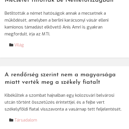
Mecsetet tiltottak be Németországban
Betiltották a német hatóságok annak a mecsetnek a
működését, amelyben a berlini karácsonyi vásár elleni
kamionos támadást elkövető Anis Amri is gyakran
megfordult, írja az MTI.
Világ
A rendőrség szerint nem a magyarsága
miatt verték meg a székely fiatalt
Kibékültek a szombat hajnalban egy kolozsvári belvárosi
utcán történt összetűzés érintettjei, és a fejbe vert
székelyföldi fiatal visszavonta a vasárnap tett feljelentését.
Társadalom