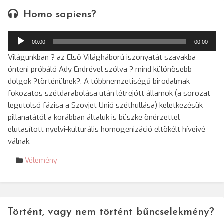
Homo sapiens?
Audió
00:00
00:00
lejátszó
Világunkban ? az Első Világháború iszonyatát szavakba
önteni próbáló Ady Endrével szólva ? mind különösebb
dolgok ?történülnek?. A többnemzetiségű birodalmak
fokozatos szétdarabolása után létrejött államok (a sorozat
legutolsó fázisa a Szovjet Unió széthullása) keletkezésük
pillanatától a korábban általuk is büszke önérzettel
elutasított nyelvi-kulturális homogenizáció eltökélt híveivé
válnak.
Vélemény
Történt, vagy nem történt bűncselekmény?