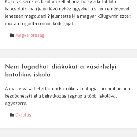
Közös sikerek és bizalom kell ahhoz, hogy a kétoldalú
kapcsolatokban jelen lévő nehéz ügyeket a siker reményével
lehessen megoldani ? jelentette ki a magyar külügyminiszter,
miután fogadta román kollégáját.
Magyarország
Nem fogadhat diákokat a vásárhelyi
katolikus iskola
A marosvásárhelyi Római Katolikus Teológiai Líceumban nem
kezdődhetett el a beiratkozás tegnap a többi iskolával
egyszerre.
Oktatás