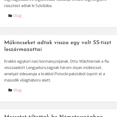
riasztást adtak ki Szicíliába.
Világ
Műkincseket adtak vissza egy volt SS-tiszt
leszármazottai
Krakkó egykori náci kormányzójának, Otto Wächternek a fia
visszaadott Lengyelországnak három olyan műkincset,
amelyet édesanyja a krakkói Potocki-palotából lopott el a
második világháború alatt.
Világ