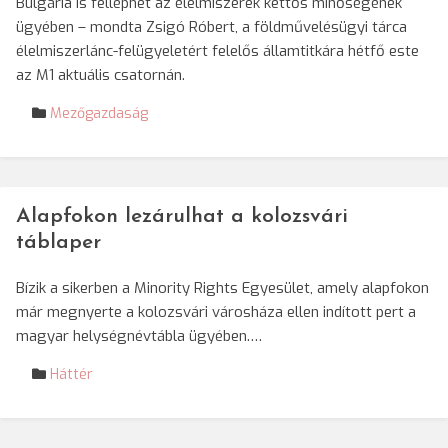
Bulgária is felléphet az élelmiszerek kettős minőségének
ügyében – mondta Zsigó Róbert, a földművelésügyi tárca
élelmiszerlánc-felügyeletért felelős államtitkára hétfő este
az M1 aktuális csatornán.
Mezőgazdaság
Alapfokon lezárulhat a kolozsvári
táblaper
Bízik a sikerben a Minority Rights Egyesület, amely alapfokon
már megnyerte a kolozsvári városháza ellen indított pert a
magyar helységnévtábla ügyében.…
Háttér