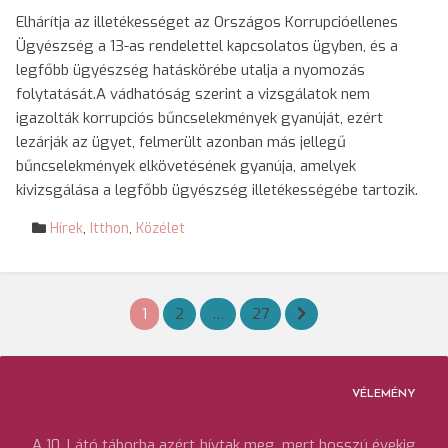
Elhárítja az illetékességet az Országos Korrupcióellenes
Ügyészség a 13-as rendelettel kapcsolatos ügyben, és a
legfőbb ügyészség hatáskörébe utalja a nyomozás
folytatását.A vádhatóság szerint a vizsgálatok nem
igazolták korrupciós bűncselekmények gyanúját, ezért
lezárják az ügyet, felmerült azonban más jellegű
bűncselekmények elkövetésének gyanúja, amelyek
kivizsgálása a legfőbb ügyészség illetékességébe tartozik.
Hírek
,
Itthon
,
Közélet
Bejegyzések
1
2
…
27
lapozása
VÉLEMÉNY
A 10. Látó táborba azért hívtak meg, mert hosszú évekig