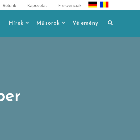
Rólunk
Kapcsolat
Frekvenciák
Hírek
Műsorok
Vélemény
ber