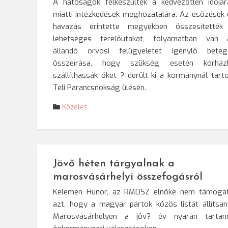
A hatóságok felkészültek a kedvezőtlen időjár
miatti intézkedések meghozatalára. Az esőzések 
havazás érintette megyékben összesítették
lehetséges terelőutakat, folyamatban van 
állandó orvosi felügyeletet igénylő beteg
összeírása, hogy szükség esetén kórház
szállíthassák őket ? derült ki a kormánynál tarto
Téli Parancsnokság ülésén.
Közélet
Jövő héten tárgyalnak a
marosvásárhelyi összefogásról
Kelemen Hunor, az RMDSZ elnöke nem támogat
azt, hogy a magyar pártok közös listát állítsan
Marosvásárhelyen a jöv? év nyarán tartan