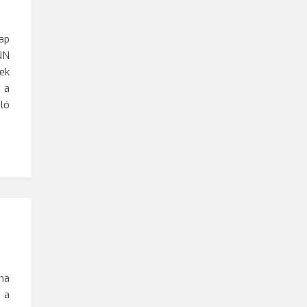
ap
NN
ek
 a
ló
ma
 a