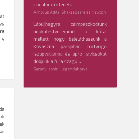
irodalomtörténeti…
Ambrus Attila: Shakespeare és Newton
lt
es
Lábujjhegyre csimpaszkodtunk
ra
unokatestvéremmel a kőfal
ly
mellett, hogy beleláthassunk a
Kovászna parkjában fortyogó
iszapvulkánba és apró kavicsokat
dobjunk a fura szagú…
Sarány István: Legendák tava
da
bb
ek
ai