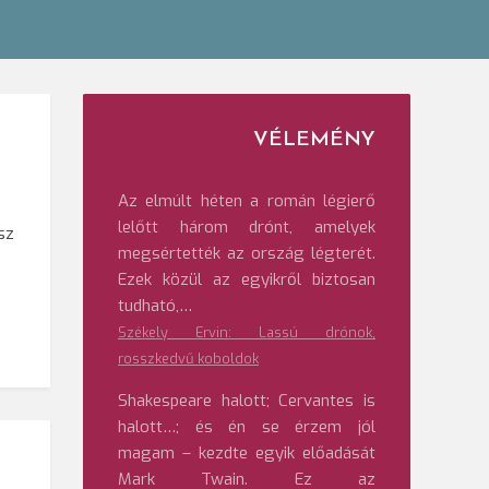
VÉLEMÉNY
Az elmúlt héten a román légierő
lelőtt három drónt, amelyek
sz
megsértették az ország légterét.
Ezek közül az egyikről biztosan
tudható,…
Székely Ervin: Lassú drónok,
rosszkedvű koboldok
Shakespeare halott; Cervantes is
halott…; és én se érzem jól
magam – kezdte egyik előadását
Mark Twain. Ez az