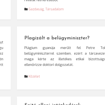
Hivatal felméréséből.
Gazdaság
,
Társadalom
Plagizált a belügyminiszter?
yt
gu
Plágium gyanúja merült fel Petre To
ez
belügyminiszterrel szemben, ezért a tárcaveze
én
maga kérte az illetékes etikai bizottságo
tt
ellenőrizze doktori dolgozatát.
Közélet