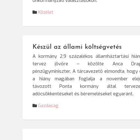
önkormányzati választásokon.
Közélet
Készül az állami költségvetés
A kormány 2,9 százalékos államháztartási hián
tervez jövőre – közölte Anca Dra
pénzügyminiszter. A tárcavezető elmondta, hogy 
a hiány magában foglalja a november elej
távozott Ponta kormány által terveze
adócsökkentéseket és béremeléseket egyaránt.
Gazdaság