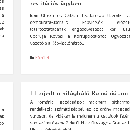
ás
restitúciós ügyben
és
 a
Ioan Oltean és
Cătălin Teodorescu liberális, vo
az
demokrata-liberális képviselők előzet
ek
letartóztatásának engedélyezését kéri Lau
ba
Codruţa Kovesi a Korrupcióellenes Ügyosztá
tt
vezetője a Képviselőháztól.
Közélet
Elterjedt a világháló Romániában
A romániai gazdaságok majdnem kétharma
rendelkezik számítógéppel, ez az arány magasa
ja
városon, de vidéken is majdnem a családok felén
ak
van számítógépe ? derül ki az Országos Statisztik
dó