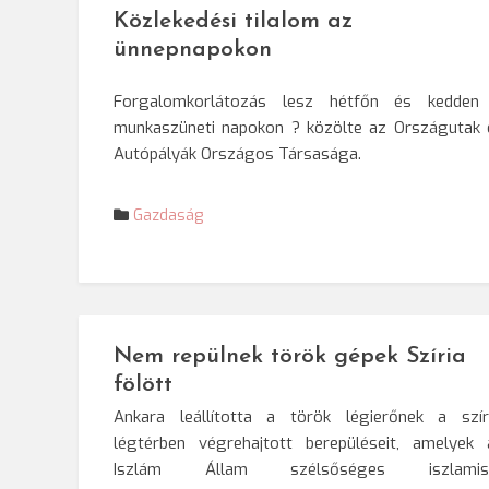
Közlekedési tilalom az
ünnepnapokon
Forgalomkorlátozás lesz hétfőn és kedden
munkaszüneti napokon ? közölte az Országutak 
Autópályák Országos Társasága.
Gazdaság
Nem repülnek török gépek Szíria
fölött
Ankara leállította a török légierőnek a szíri
légtérben végrehajtott berepüléseit, amelyek 
Iszlám Állam szélsőséges iszlamis