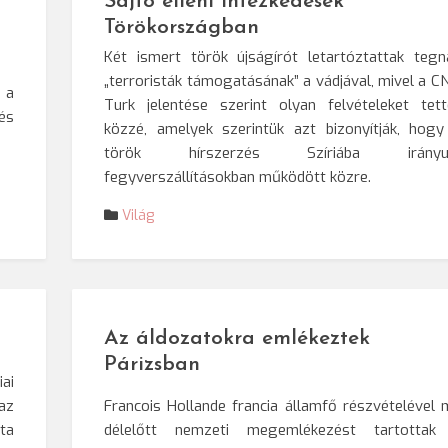
Sajtó elleni intézkedések
Törökországban
Két ismert török újságírót letartóztattak
tegn
„terroristák támogatásának” a vádjával, mivel a C
 a
Turk jelentése szerint olyan felvételeket tett
és
közzé, amelyek szerintük azt bizonyítják, hogy
török hírszerzés Szíriába irányu
fegyverszállításokban működött közre.
Világ
Az áldozatokra emlékeztek
Párizsban
ai
az
Francois Hollande francia államfő részvételével
ta
délelőtt nemzeti megemlékezést tartottak