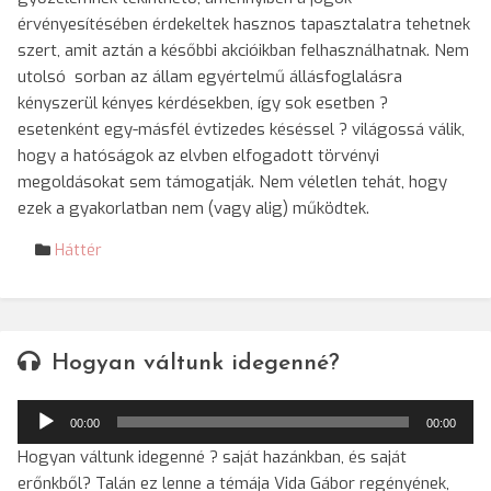
érvényesítésében érdekeltek hasznos tapasztalatra tehetnek
szert, amit aztán a későbbi akcióikban felhasználhatnak. Nem
utolsó sorban az állam egyértelmű állásfoglalásra
kényszerül kényes kérdésekben, így sok esetben ?
esetenként egy-másfél évtizedes késéssel ? világossá válik,
hogy a hatóságok az elvben elfogadott törvényi
megoldásokat sem támogatják. Nem véletlen tehát, hogy
ezek a gyakorlatban nem (vagy alig) működtek.
Háttér
Hogyan váltunk idegenné?
Audió
00:00
00:00
lejátszó
Hogyan váltunk idegenné ? saját hazánkban, és saját
erőnkből? Talán ez lenne a témája Vida Gábor regényének,