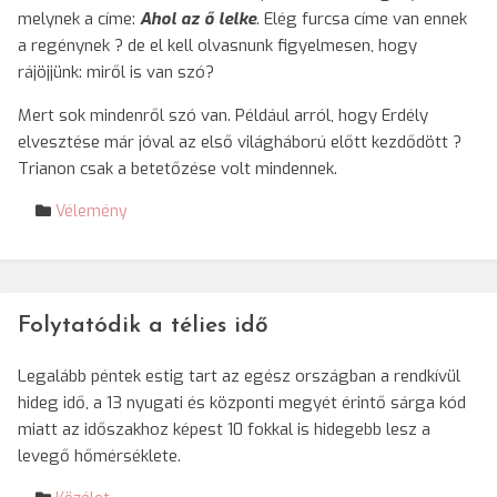
melynek a címe:
Ahol az ő lelke
. Elég furcsa címe van ennek
a regénynek ? de el kell olvasnunk figyelmesen, hogy
rájöjjünk: miről is van szó?
Mert sok mindenről szó van. Például arról, hogy Erdély
elvesztése már jóval az első világháború előtt kezdődött ?
Trianon csak a betetőzése volt mindennek.
Vélemény
Folytatódik a télies idő
Legalább péntek estig tart az egész országban a rendkívül
hideg idő, a 13 nyugati és központi megyét érintő sárga kód
miatt az időszakhoz képest 10 fokkal is hidegebb lesz a
levegő hőmérséklete.