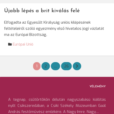
Újabb lépés a brit kiválás felé
Elfogadta az Egyesült Királyság uniós kilépésének
feltételeiről szóló egyezmény első hivatalos jogi vázlatát
ma az Európai Bizottság.
Európai Unió
Bejegyzések
1
2
…
26
lapozása
VÉLEMÉNY
A tegnap, csütörtökön délután nagyszabású kiállítás
nyílt Csíkszeredában, a Csíki Székely Múzeumban Gaál
András festőművész emlékére. A Nagy Imre, Nagy…