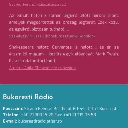
Székedi Ferenc: Klasszikussá vált
Az elmúlt héten a román légierő lelőtt három drónt,
amelyek megsértették az ország légterét. Ezek közül
az egyikről biztosan tudható,…
Székely Ervin: Lassú drónok, rosszkedvű koboldok
Shakespeare halott; Cervantes is halott…; és én se
érzem jól magam – kezdte egyik előadását Mark Twain.
Ez az irodalomtörténeti…
Ambrus Attila: Shakespeare és Newton
Bukaresti Rádió
Postacím:
Strada General Berthelot 60-64. 010171 Bucuresti
Telefon:
+40 21 303 15 26 Fax: +40 21 319 05 58
E-mail:
bukarestiradio[at]srr.ro