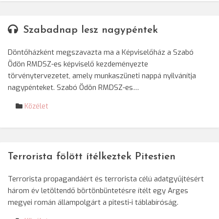
Szabadnap lesz nagypéntek
Döntőházként megszavazta ma a Képviselőház a Szabó
Ödön RMDSZ-es képviselő kezdeményezte
törvénytervezetet, amely munkaszüneti nappá nyilvánítja
nagypénteket. Szabó Ödön RMDSZ-es…
Közélet
Terrorista fölött ítélkeztek Pitestien
Terrorista propagandáért és terrorista célú adatgyűjtésért
három év letöltendő börtönbüntetésre ítélt egy Arges
megyei román állampolgárt a pitesti-i táblabíróság.