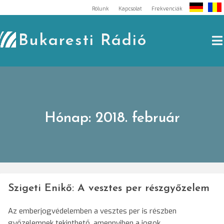
Skip
Rólunk
Kapcsolat
Frekvenciák
to
content
Bukaresti Rádió
Hónap:
2018. február
Szigeti Enikő: A vesztes per részgyőzelem
Az emberjogvédelemben a vesztes per is részben
győzelemnek tekinthető, amennyiben a jogok