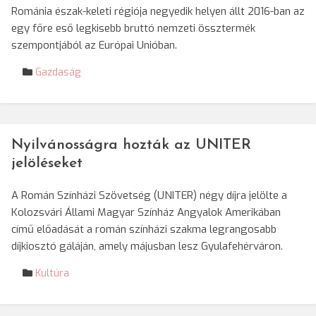
Románia észak-keleti régiója negyedik helyen állt 2016-ban az
egy főre eső legkisebb bruttó nemzeti össztermék
szempontjából az Európai Unióban.
Gazdaság
Nyilvánosságra hozták az UNITER
jelöléseket
A Román Színházi Szövetség (UNITER) négy díjra jelölte a
Kolozsvári Állami Magyar Színház Angyalok Amerikában
című előadását a román színházi szakma legrangosabb
díjkiosztó gáláján, amely májusban lesz Gyulafehérváron.
Kultúra