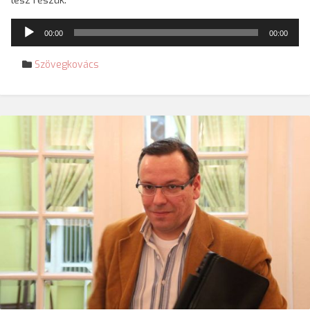
lesz részük.
Audió
00:00
00:00
lejátszó
Szövegkovács