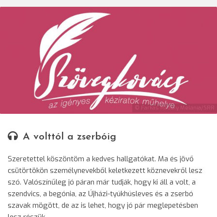
© Farkas Ráduly Melánia/SRR
A volttól a zserbóig
Szeretettel köszöntöm a kedves hallgatókat. Ma és jövő
csütörtökön személynevekből keletkezett köznevekről lesz
szó. Valószínűleg jó páran már tudják, hogy ki áll a volt, a
szendvics, a begónia, az Újházi-tyúkhúsleves és a zserbó
szavak mögött, de az is lehet, hogy jó pár meglepetésben