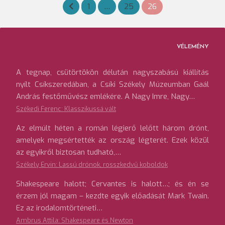
Bejegyzések
1
…
25
26
lapozása
VÉLEMÉNY
A tegnap, csütörtökön délután nagyszabású kiállítás
nyílt Csíkszeredában, a Csíki Székely Múzeumban Gaál
András festőművész emlékére. A Nagy Imre, Nagy…
Székedi Ferenc: Klasszikussá vált
Az elmúlt héten a román légierő lelőtt három drónt,
amelyek megsértették az ország légterét. Ezek közül
az egyikről biztosan tudható,…
Székely Ervin: Lassú drónok, rosszkedvű koboldok
Shakespeare halott; Cervantes is halott…; és én se
érzem jól magam – kezdte egyik előadását Mark Twain.
Ez az irodalomtörténeti…
Ambrus Attila: Shakespeare és Newton