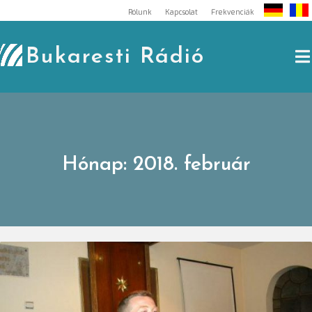
Skip
Rólunk
Kapcsolat
Frekvenciák
to
content
Bukaresti Rádió
Hónap:
2018. február