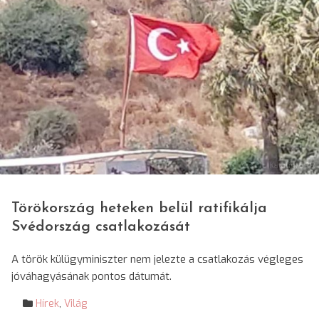
© Zöld Katalin/SRR
Törökország heteken belül ratifikálja
Svédország csatlakozását
A török külügyminiszter nem jelezte a csatlakozás végleges
jóváhagyásának pontos dátumát.
Hírek
,
Világ