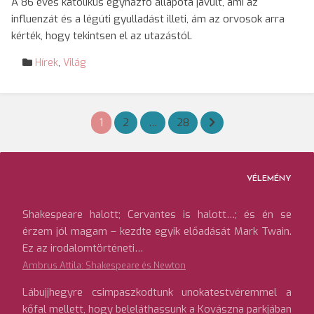
A 86 éves katolikus egyházfő állapota javult, ami az
influenzát és a légúti gyulladást illeti, ám az orvosok arra
kérték, hogy tekintsen el az utazástól.
Hírek
,
Világ
Bejegyzések
1
2
…
28
lapozása
VÉLEMÉNY
Shakespeare halott; Cervantes is halott…; és én se
érzem jól magam – kezdte egyik előadását Mark Twain.
Ez az irodalomtörténeti…
Ambrus Attila: Shakespeare és Newton
Lábujjhegyre csimpaszkodtunk unokatestvéremmel a
kőfal mellett, hogy beleláthassunk a Kovászna parkjában