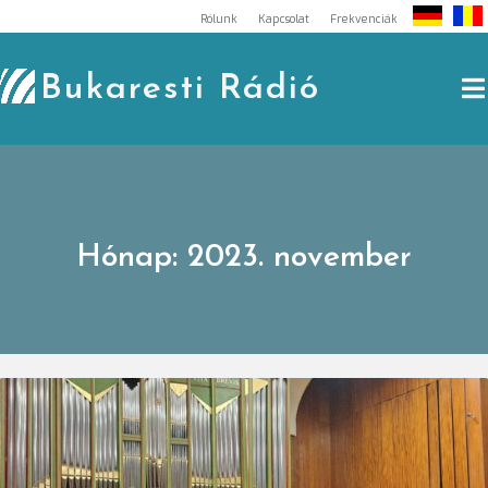
Skip
Rólunk
Kapcsolat
Frekvenciák
to
content
Bukaresti Rádió
Hónap:
2023. november