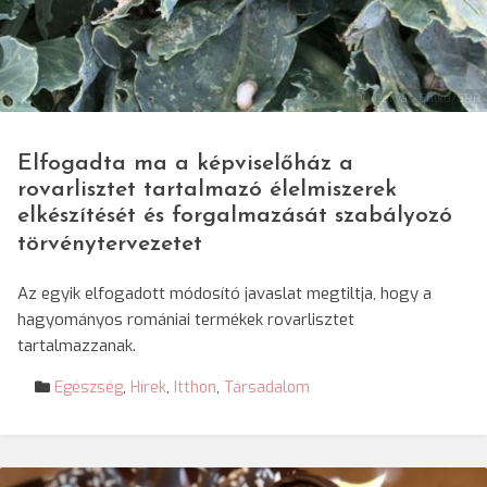
© Darvas Enikő/SRR
Elfogadta ma a képviselőház a
rovarlisztet tartalmazó élelmiszerek
elkészítését és forgalmazását szabályozó
törvénytervezetet
Az egyik elfogadott módosító javaslat megtiltja, hogy a
hagyományos romániai termékek rovarlisztet
tartalmazzanak.
Egészség
,
Hírek
,
Itthon
,
Társadalom