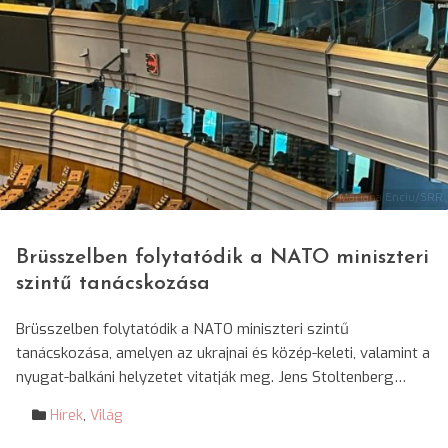
© Mariana Enciu/SRR
Brüsszelben folytatódik a NATO miniszteri
szintű tanácskozása
Brüsszelben folytatódik a NATO miniszteri szintű
tanácskozása, amelyen az ukrajnai és közép-keleti, valamint a
nyugat-balkáni helyzetet vitatják meg. Jens Stoltenberg…
Hírek
,
Világ