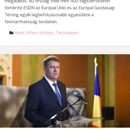
megalakult, 40 ország több mint 400 tagszervezetét
tömörítő ESDN az Európai Unió és az Európai Gazdasági
Térség egyik legbefolyásosabb egyesülete a
fenntarthatóság területén.
Hírek
,
Itthon
,
Közélet
,
Társadalom
© presidency.ro