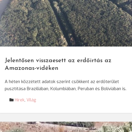
© Darvas Enikő/SRR
Jelentősen visszaesett az erdőirtás az
Amazonas-vidéken
A héten közzétett adatok szerint csökkent az erdőterület
pusztítása Brazíliában, Kolumbiában, Peruban és Bolíviában is.
Hírek
,
Világ