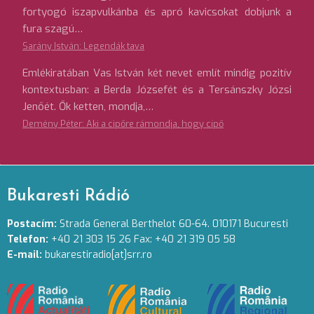
fortyogó iszapvulkánba és apró kavicsokat dobjunk a
fura szagú…
Sarány István: Legendák tava
Emlékiratában Vas István két nevet említ mindig pozitív
kontextusban: a Berda Józsefét és a Tersánszky Józsi
Jenőét. Ők ketten, mondja,…
Demény Péter: Aki a cipőre rámondja, hogy cipő
Bukaresti Rádió
Postacím:
Strada General Berthelot 60-64. 010171 Bucuresti
Telefon:
+40 21 303 15 26 Fax: +40 21 319 05 58
E-mail:
bukarestiradio[at]srr.ro