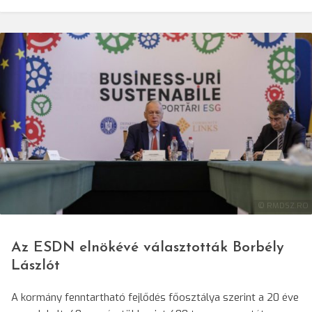
© RMDSZ.RO
Az ESDN elnökévé választották Borbély
Lászlót
A kormány fenntartható fejlődés főosztálya szerint a 20 éve