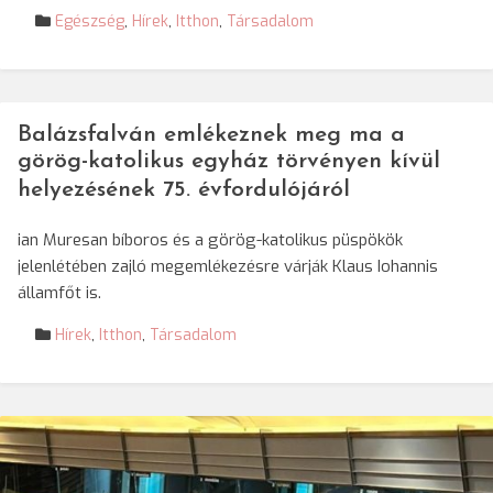
Egészség
,
Hírek
,
Itthon
,
Társadalom
Balázsfalván emlékeznek meg ma a
görög-katolikus egyház törvényen kívül
helyezésének 75. évfordulójáról
ian Muresan bíboros és a görög-katolikus püspökök
jelenlétében zajló megemlékezésre várják Klaus Iohannis
államfőt is.
Hírek
,
Itthon
,
Társadalom