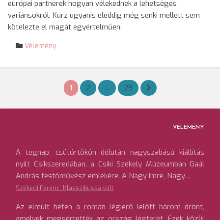
európai partnerek hogyan vélekednek a lehetséges
variánsokról. Kurz ugyanis eleddig még senki mellett sem
kötelezte el magát egyértelműen.
Vélemény
Bejegyzések
1
2
…
29
lapozása
VÉLEMÉNY
A tegnap, csütörtökön délután nagyszabású kiállítás
nyílt Csíkszeredában, a Csíki Székely Múzeumban Gaál
András festőművész emlékére. A Nagy Imre, Nagy…
Székedi Ferenc: Klasszikussá vált
Az elmúlt héten a román légierő lelőtt három drónt,
amelyek megsértették az ország légterét. Ezek közül