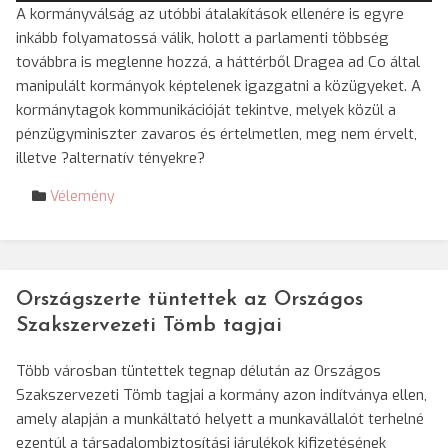
A kormányválság az utóbbi átalakítások ellenére is egyre
inkább folyamatossá válik, holott a parlamenti többség
továbbra is meglenne hozzá, a háttérből Dragea ad Co által
manipulált kormányok képtelenek igazgatni a közügyeket. A
kormánytagok kommunikációját tekintve, melyek közül a
pénzügyminiszter zavaros és értelmetlen, meg nem érvelt,
illetve ?alternatív tényekre?
Vélemény
Országszerte tüntettek az Országos
Szakszervezeti Tömb tagjai
Több városban tüntettek tegnap délután az Országos
Szakszervezeti Tömb tagjai a kormány azon indítványa ellen,
amely alapján a munkáltató helyett a munkavállalót terhelné
ezentúl a társadalombiztosítási járulékok kifizetésének