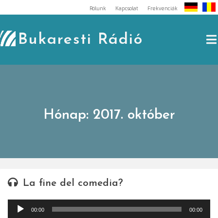
Skip
Rólunk
Kapcsolat
Frekvenciák
to
content
Bukaresti Rádió
Hónap:
2017. október
La fine del comedia?
Audió
00:00
00:00
lejátszó