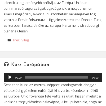
jelentik a legkeményebb próbáját az Európai Unióban
bennmaradó tagországok egységének, amelyet ha nem
sikerül megőrizni, akkor a „huszonhetek” vereségével fog
zárulni a Brexit folyamata – figyelmeztetett ma Donald Tusk,
az Európai Tanács elnöke az Európai Parlament strasbourgi
plenáris ülésén.
Hírek
,
Világ
Kurz Európában
Audió
00:00
00:00
lejátszó
Sebastian Kurz, az osztrák néppárti csodagyerek, ahogy a
választási győzelem eufóriáját kiheverte, késedelem nélkül
az Európai Unió fővárosa felé vette az útját, hiszen mielőtt a
koalíciós tárgyalásokba belevágna, ki kell puhatolnia, hogy az