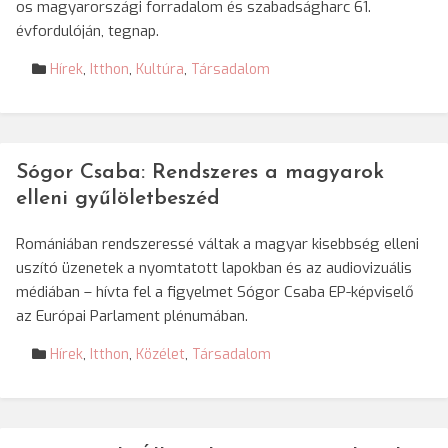
os magyarországi forradalom és szabadságharc 61.
évfordulóján, tegnap.
Hírek
,
Itthon
,
Kultúra
,
Társadalom
Sógor Csaba: Rendszeres a magyarok
elleni gyűlöletbeszéd
Romániában rendszeressé váltak a magyar kisebbség elleni
uszító üzenetek a nyomtatott lapokban és az audiovizuális
médiában – hívta fel a figyelmet Sógor Csaba EP-képviselő
az Európai Parlament plénumában.
Hírek
,
Itthon
,
Közélet
,
Társadalom