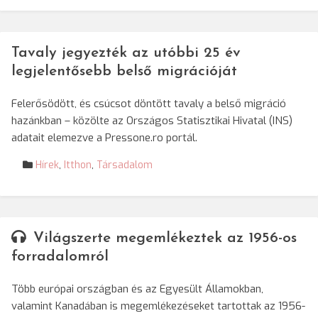
Tavaly jegyezték az utóbbi 25 év
legjelentősebb belső migrációját
Felerősödött, és csúcsot döntött tavaly a belső migráció
hazánkban – közölte az Országos Statisztikai Hivatal (INS)
adatait elemezve a Pressone.ro portál.
Hírek
,
Itthon
,
Társadalom
Világszerte megemlékeztek az 1956-os
forradalomról
Több európai országban és az Egyesült Államokban,
valamint Kanadában is megemlékezéseket tartottak az 1956-