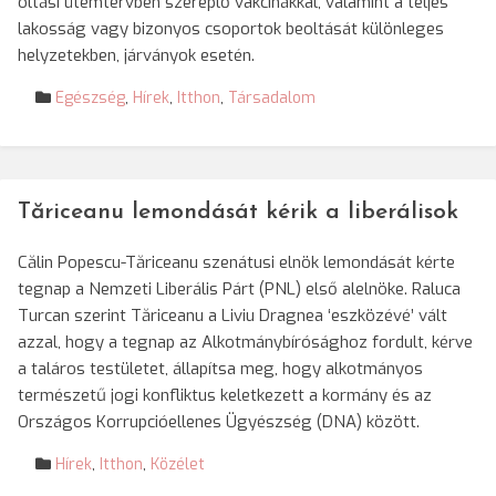
oltási ütemtervben szereplő vakcinákkal, valamint a teljes
lakosság vagy bizonyos csoportok beoltását különleges
helyzetekben, járványok esetén.
Egészség
,
Hírek
,
Itthon
,
Társadalom
Tăriceanu lemondását kérik a liberálisok
Călin Popescu-Tăriceanu szenátusi elnök lemondását kérte
tegnap a Nemzeti Liberális Párt (PNL) első alelnöke. Raluca
Turcan szerint Tăriceanu a Liviu Dragnea ‘eszközévé’ vált
azzal, hogy a tegnap az Alkotmánybírósághoz fordult, kérve
a taláros testületet, állapítsa meg, hogy alkotmányos
természetű jogi konfliktus keletkezett a kormány és az
Országos Korrupcióellenes Ügyészség (DNA) között.
Hírek
,
Itthon
,
Közélet