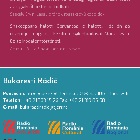
az egyikről biztosan tudható,…
Székely Ervin: Lassú drónok, rosszkedvű koboldok
Shakespeare halott; Cervantes is halott…; és én se
érzem jól magam – kezdte egyik előadását Mark Twain.
Ez az irodalomtörténeti…
Ambrus Attila: Shakespeare és Newton
Bukaresti Rádió
Postacím:
Strada General Berthelot 60-64. 010171 Bucuresti
Telefon:
+40 21 303 15 26 Fax: +40 21 319 05 58
E-mail:
bukarestiradio[at]srr.ro