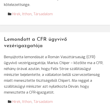
kötelezettsége.
Hírek
,
Itthon
,
Társadalom
Lemondott a CFR ügyvivő
vezérigazgatója
Benyújtotta lemondását a Román Vasúttársaság (CFR)
ügyvivő vezérigazgatója, Marius Chiper – közölte ma a CFR,
néhány órával azután, hogy Felix Stroe szállításügyi
miniszter bejelentette, a vállalaton belüli szervezetlenség
miatt menesztette tisztségéből Chipert. Ma reggel a
szállításügyi miniszter azt nyilatkozta Déván, hogy
menesztette a CFR-igazgatót.
Hírek
,
Itthon
,
Társadalom