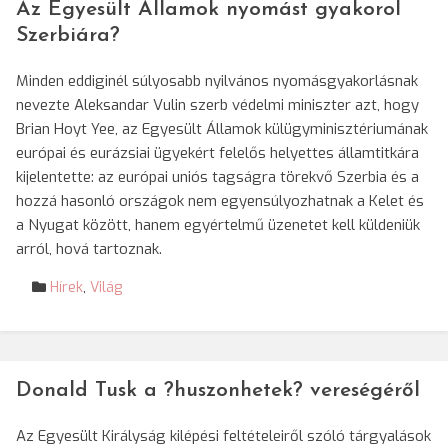
Az Egyesült Államok nyomást gyakorol
Szerbiára?
Minden eddiginél súlyosabb nyilvános nyomásgyakorlásnak
nevezte Aleksandar Vulin szerb védelmi miniszter azt, hogy
Brian Hoyt Yee, az Egyesült Államok külügyminisztériumának
európai és eurázsiai ügyekért felelős helyettes államtitkára
kijelentette: az európai uniós tagságra törekvő Szerbia és a
hozzá hasonló országok nem egyensúlyozhatnak a Kelet és
a Nyugat között, hanem egyértelmű üzenetet kell küldeniük
arról, hová tartoznak.
Hírek
,
Világ
Donald Tusk a ?huszonhetek? vereségéről
Az Egyesült Királyság kilépési feltételeiről szóló tárgyalások