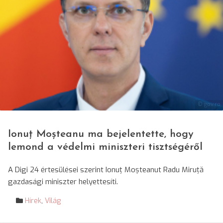
© gov.ro
Ionuț Moșteanu ma bejelentette, hogy
lemond a védelmi miniszteri tisztségéről
A Digi 24 értesülései szerint Ionuț Moșteanut Radu Miruță
gazdasági miniszter helyettesíti.
Hírek
,
Világ