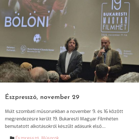
© Darvas Enikő/SRR
Észpresszó, november 29
Múlt szombati műsorunkban a november 9. és 16 között
megrendezésre került 19. Bukaresti Magyar Filmhéten
bemutatott alkotásokról készült adásunk első…
Észpresszó
,
Műsorok