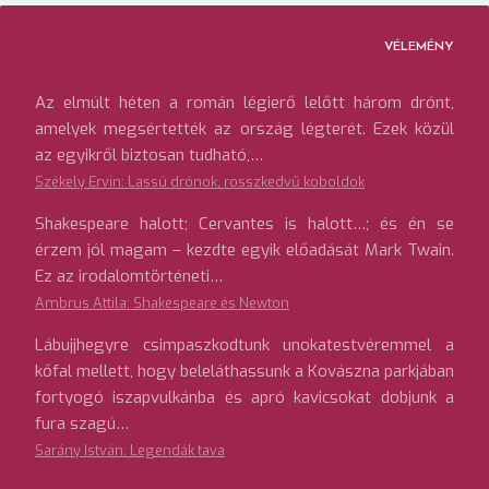
lapozása
VÉLEMÉNY
Az elmúlt héten a román légierő lelőtt három drónt,
amelyek megsértették az ország légterét. Ezek közül
az egyikről biztosan tudható,…
Székely Ervin: Lassú drónok, rosszkedvű koboldok
Shakespeare halott; Cervantes is halott…; és én se
érzem jól magam – kezdte egyik előadását Mark Twain.
Ez az irodalomtörténeti…
Ambrus Attila: Shakespeare és Newton
Lábujjhegyre csimpaszkodtunk unokatestvéremmel a
kőfal mellett, hogy beleláthassunk a Kovászna parkjában
fortyogó iszapvulkánba és apró kavicsokat dobjunk a
fura szagú…
Sarány István: Legendák tava