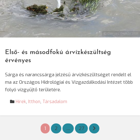
© Darvas Enikő/SRR
Első- és másodfokú árvízkészültség
érvényes
Sárga és narancssárga jelzésű árvízkészültséget rendelt el
ma az Országos Hidrológiai és Vízgazdálkodási Intézet több
folyó vízgyűjtő területére.
Hírek
,
Itthon
,
Társadalom
Bejegyzések
1
2
…
27