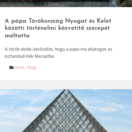
© Szőcs Levente / SRR
A pápa Törökország Nyugat és Kelet
közötti történelmi közvetítő szerepét
méltatta
A török elnök üdvözölte, hogy a pápa ma ellátogat az
isztambuli Kék Mecsetbe.
Hírek
,
Világ