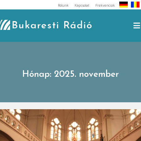
Skip
Rólunk
Kapcsolat
Frekvenciák
to
content
Bukaresti Rádió
Hónap:
2025. november