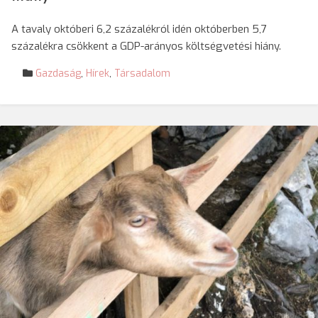
A tavaly októberi 6,2 százalékról idén októberben 5,7
százalékra csökkent a GDP-arányos költségvetési hiány.
Gazdaság
,
Hírek
,
Társadalom
© Darvas Enikő/SRR