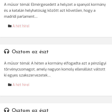
A műsor témái: Elmérgesedett a helyzet a spanyol kormány
és a katalán helyhatóság között azt követően, hogy a
madridi parlament…
A hét hírei
Osztom az észt
A műsor témái: A héten a kormány elfogadta azt a pénzügyi
törvénycsomagot, amely nagyon komoly ellenállást váltott
ki egyes szakszervezetek…
A hét hírei
Osztom az észt