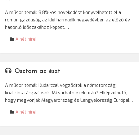
A műsor témái: 8,8%-os növekedést könyvelhetett el a
román gazdaság az idei harmadik negyedévben az előző év
hasonló időszakához képest.…
A hét hírei
Osztom az észt
A műsor témái: Kudarccal végződtek a németországi
koalíciós tárgyalások. Mi várható ezek után? Elképzelhető,
hogy megvonják Magyarország és Lengyelország Európai…
A hét hírei