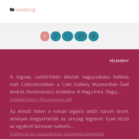
Gazdaság
Bejegyzések
1
2
…
27
lapozása
VÉLEMÉNY
A tegnap, csütörtökön délután nagyszabású kiállítás
nyílt Csíkszeredában, a Csíki Székely Múzeumban Gaál
András festőművész emlékére. A Nagy Imre, Nagy…
Székedi Ferenc: Klasszikussá vált
Az elmúlt héten a román légierő lelőtt három drónt,
amelyek megsértették az ország légterét. Ezek közül
az egyikről biztosan tudható,…
Székely Ervin: Lassú drónok, rosszkedvű koboldok