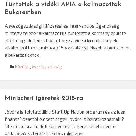
Tüntettek a vidéki APIA alkalmazottak
Bukarestben
A Mezőgazdasági Kifizetési és Intervenciós Ügynökség
mintegy félezer alkalmazottja tüntetett a kormány épülete
előtt elégedetlenek lévén, hogy a vidéki kirendeltségek
alkalmazottainak mintegy 15 százalékkal kisebb a bérük, mint
a bukarestieknek.
Közélet
,
Mezőgazdaság
Miniszteri ígéretek 2018-ra
Jövőre is folytatódik a Start-Up Nation program és az idén
finanszírozástól elesett cégek jövőre is beiratkozhatnak ?
jelentette ki az üzleti környezetért, kereskedelemért és
vállalkozói szféráért felelős miniszter.