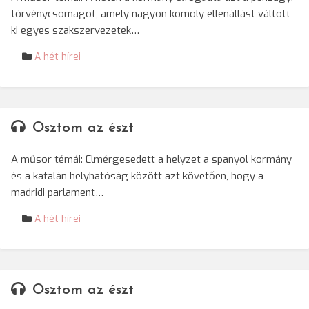
törvénycsomagot, amely nagyon komoly ellenállást váltott
ki egyes szakszervezetek…
A hét hírei
Osztom az észt
A műsor témái: Elmérgesedett a helyzet a spanyol kormány
és a katalán helyhatóság között azt követően, hogy a
madridi parlament…
A hét hírei
Osztom az észt