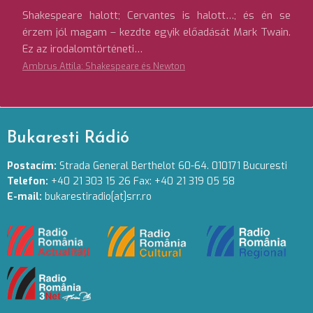
Shakespeare halott; Cervantes is halott…; és én se
érzem jól magam – kezdte egyik előadását Mark Twain.
Ez az irodalomtörténeti…
Ambrus Attila: Shakespeare és Newton
Bukaresti Rádió
Postacím:
Strada General Berthelot 60-64. 010171 Bucuresti
Telefon:
+40 21 303 15 26 Fax: +40 21 319 05 58
E-mail:
bukarestiradio[at]srr.ro