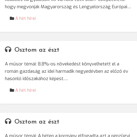
hogy megvonják Magyarország és Lengyelország Európai…
A hét hírei
Osztom az észt
A műsor témái: 8,8%-os növekedést könyvelhetett el a
román gazdaság az idei harmadik negyedévben az előző év
hasonló időszakához képest.…
A hét hírei
Osztom az észt
A műsor témái: A héten a kormány elfogadta azt a pénzügyi