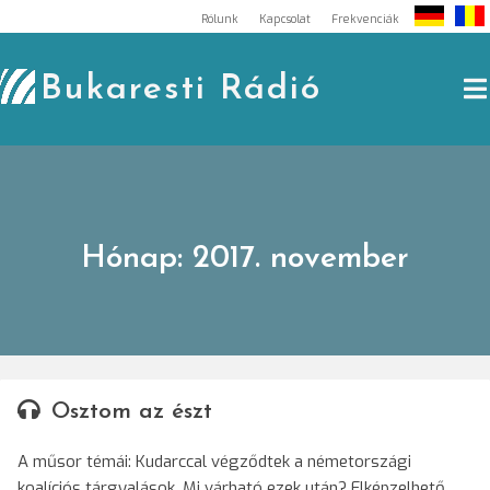
Skip
Rólunk
Kapcsolat
Frekvenciák
to
content
Bukaresti Rádió
Hónap:
2017. november
Osztom az észt
A műsor témái: Kudarccal végződtek a németországi
koalíciós tárgyalások. Mi várható ezek után? Elképzelhető,