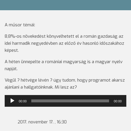
A műsor témái:
8,8%-os növekedést könyvelhetett el a román gazdaság az
idei harmadik negyedévben az előző év hasonló időszakához
képest.
A héten ünnepelte a romániai magyarság is a magyar nyelv
napját.
Végül ? hétvége lévén ? úgy tudom, hogy programot akarsz
ajánlani a hallgatóinknak. Mi lesz az?
Audió
00:00
00:00
lejátszó
2017. november 17. , 16:30