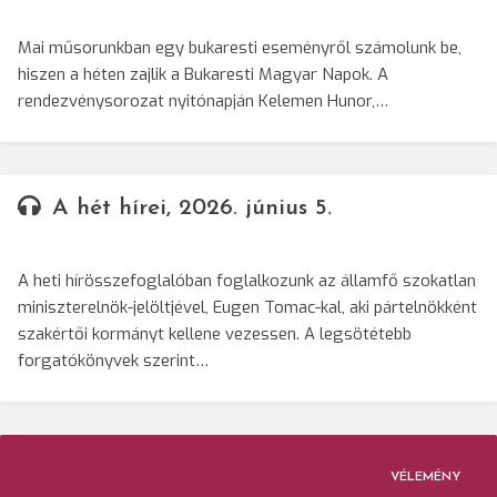
Mai műsorunkban egy bukaresti eseményről számolunk be,
hiszen a héten zajlik a Bukaresti Magyar Napok. A
rendezvénysorozat nyitónapján Kelemen Hunor,…
A hét hírei, 2026. június 5.
A heti hírösszefoglalóban foglalkozunk az államfő szokatlan
miniszterelnök-jelöltjével, Eugen Tomac-kal, aki pártelnökként
szakértői kormányt kellene vezessen. A legsötétebb
forgatókönyvek szerint…
VÉLEMÉNY