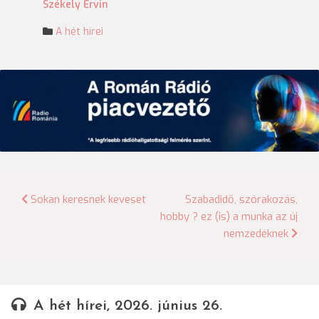
Székely Ervin
A hét hírei
Bejegyzés
Sokan keresnek keveset
Szabadidő, szórakozás,
hobby ? ez (is) a munka az új
navigáció
nemzedéknek
A hét hírei, 2026. június 26.