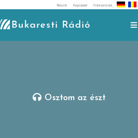
Skip
Rólunk
Kapcsolat
Frekvenciák
to
content
Bukaresti Rádió
Osztom az észt