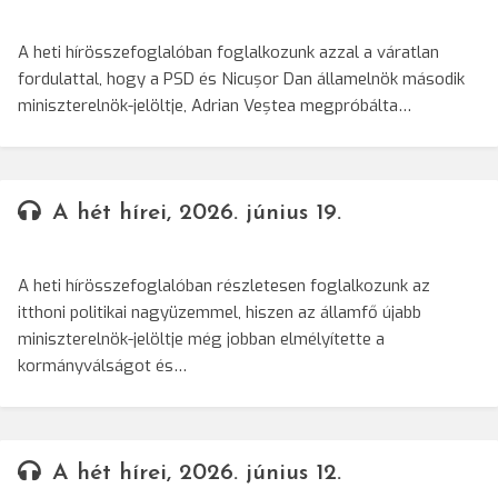
A heti hírösszefoglalóban foglalkozunk azzal a váratlan
fordulattal, hogy a PSD és Nicușor Dan államelnök második
miniszterelnök-jelöltje, Adrian Veștea megpróbálta…
A hét hírei, 2026. június 19.
A heti hírösszefoglalóban részletesen foglalkozunk az
itthoni politikai nagyüzemmel, hiszen az államfő újabb
miniszterelnök-jelöltje még jobban elmélyítette a
kormányválságot és…
A hét hírei, 2026. június 12.