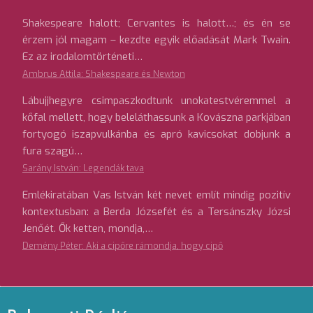
Shakespeare halott; Cervantes is halott…; és én se
érzem jól magam – kezdte egyik előadását Mark Twain.
Ez az irodalomtörténeti…
Ambrus Attila: Shakespeare és Newton
Lábujjhegyre csimpaszkodtunk unokatestvéremmel a
kőfal mellett, hogy beleláthassunk a Kovászna parkjában
fortyogó iszapvulkánba és apró kavicsokat dobjunk a
fura szagú…
Sarány István: Legendák tava
Emlékiratában Vas István két nevet említ mindig pozitív
kontextusban: a Berda Józsefét és a Tersánszky Józsi
Jenőét. Ők ketten, mondja,…
Demény Péter: Aki a cipőre rámondja, hogy cipő