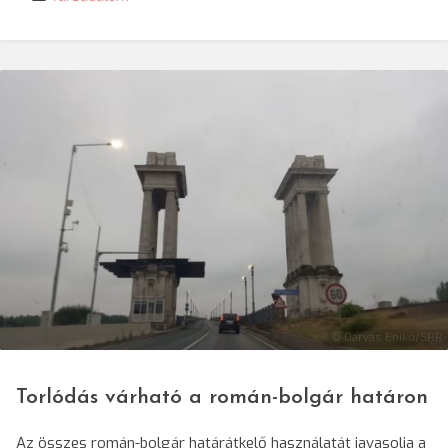
© Darvas Enikő/SRR
Torlódás várható a román-bolgár határon
Az összes román-bolgár határátkelő használatát javasolja a