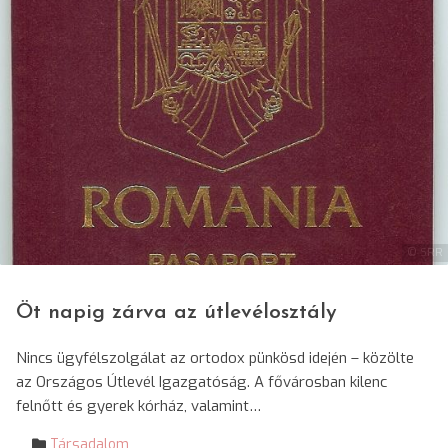
© SRR
Öt napig zárva az útlevélosztály
Nincs ügyfélszolgálat az ortodox pünkösd idején – közölte
az Országos Útlevél Igazgatóság. A fővárosban kilenc
felnőtt és gyerek kórház, valamint…
Társadalom