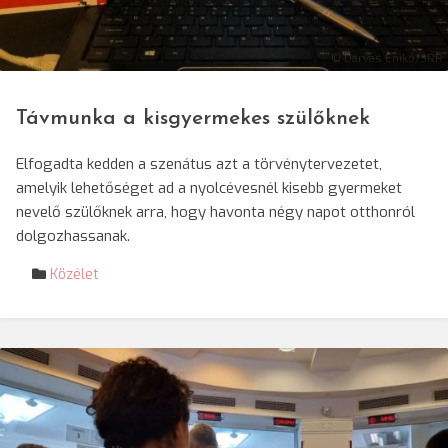
© Darvas Enikő/SRR
Távmunka a kisgyermekes szülőknek
Elfogadta kedden a szenátus azt a törvénytervezetet,
amelyik lehetőséget ad a nyolcévesnél kisebb gyermeket
nevelő szülőknek arra, hogy havonta négy napot otthonról
dolgozhassanak.
Közélet