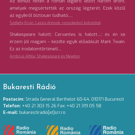
Az elmúlt héten a román légierő lelőtt három drónt,
amelyek megsértették az ország légterét. Ezek közül
az egyikről biztosan tudható,…
Székely Ervin: Lassú drónok, rosszkedvű koboldok
Shakespeare halott; Cervantes is halott…; és én se
érzem jól magam – kezdte egyik előadását Mark Twain.
Ez az irodalomtörténeti…
Ambrus Attila: Shakespeare és Newton
Bukaresti Rádió
Postacím:
Strada General Berthelot 60-64. 010171 Bucuresti
Telefon:
+40 21 303 15 26 Fax: +40 21 319 05 58
E-mail:
bukarestiradio[at]srr.ro