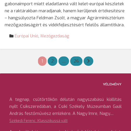
gabonaimport miatt eladatlanná vált kelet-európai készletek
ne a raktárakban maradjanak, hanem kerüljenek értékesítésre
– hangsúlyozta Feldman Zsolt, a magyar Agrárminisztérium
mezõgazdaságért és vidékfejlesztésért felelõs államtitkára.
Európai Unió
,
Mezőgazdaság
Bejegyzések
1
2
…
26
lapozása
VÉLEMÉNY
A tegnap, csütörtökön délután nagyszabású kiállítás
nyílt Csíkszeredában, a Csíki Székely Múzeumban Gaál
András festőművész emlékére. A Nagy Imre, Nagy…
Székedi Ferenc: Klasszikussá vált