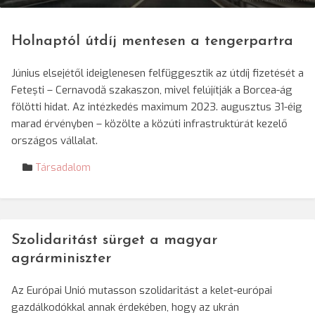
Holnaptól útdíj mentesen a tengerpartra
Június elsejétől ideiglenesen felfüggesztik az útdíj fizetését a
Feteşti – Cernavodă szakaszon, mivel felújítják a Borcea-ág
fölötti hidat. Az intézkedés maximum 2023. augusztus 31-éig
marad érvényben – közölte a közúti infrastruktúrát kezelő
országos vállalat.
Társadalom
Szolidaritást sürget a magyar
agrárminiszter
Az Európai Unió mutasson szolidaritást a kelet-európai
gazdálkodókkal annak érdekében, hogy az ukrán