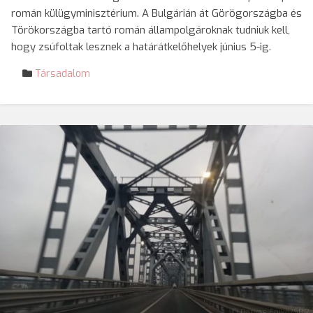
román külügyminisztérium. A Bulgárián át Görögországba és
Törökországba tartó román állampolgároknak tudniuk kell,
hogy zsúfoltak lesznek a határátkelőhelyek június 5-ig.
Társadalom
© Darvas Enikő/SRR