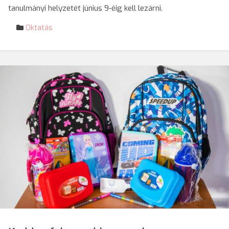
tanulmányi helyzetét június 9-éig kell lezárni.
Oktatás
© Kocsis B. János