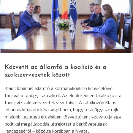
© presidency.ro
Közvetít az államfő a koalíció és a
szakszervezetek között
Klaus Iohannis államfő a kormánykoalíció képviselőivel
tárgyal a tanügyi sztrájkról. Az elnök kedden találkozott a
tanügyi szakszervezetek vezetőivel. A találkozón Klaus
Iohannis kifejezte készségét arra, hogy a tanügyi sztrájk
mielőbbi lezárása érdekében közvetítőként szavatolja egy
politikai megállapodás létrejöttét a bérkövetelések
rendezéséről – közölte korábban a hivatal.