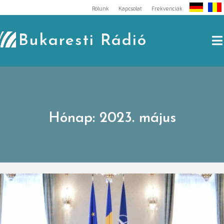
Skip
Rólunk
Kapcsolat
Frekvenciák
to
content
Bukaresti Rádió
Hónap:
2023. május