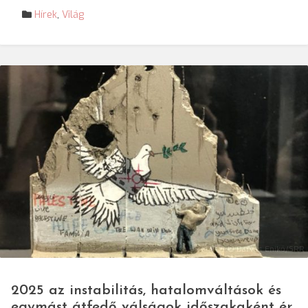
Hírek
,
Világ
© Darvas Enikő/SRR
2025 az instabilitás, hatalomváltások és
egymást átfedő válságok időszakaként ér