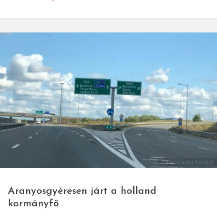
© Darvas Enikő/SRR
Aranyosgyéresen járt a holland
kormányfő