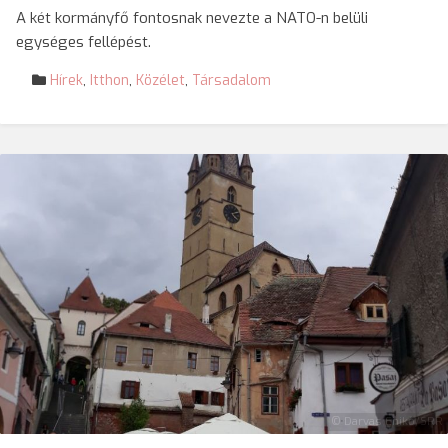
A két kormányfő fontosnak nevezte a NATO-n belüli
egységes fellépést.
Hírek
,
Itthon
,
Közélet
,
Társadalom
© Darvas Enikő/SRR