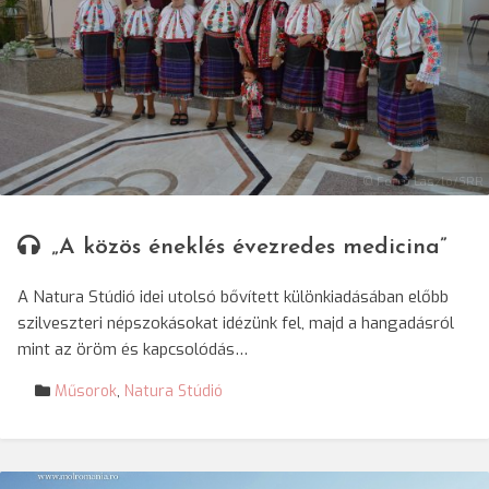
© Forró László/SRR
„A közös éneklés évezredes medicina”
A Natura Stúdió idei utolsó bővített különkiadásában előbb
szilveszteri népszokásokat idézünk fel, majd a hangadásról
mint az öröm és kapcsolódás…
Műsorok
,
Natura Stúdió