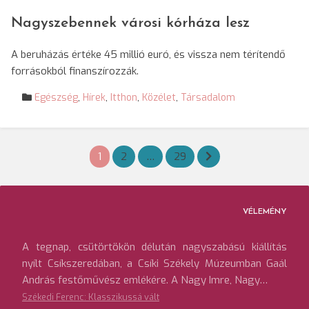
Nagyszebennek városi kórháza lesz
A beruházás értéke 45 millió euró, és vissza nem térítendő
forrásokból finanszírozzák.
Egészség
,
Hírek
,
Itthon
,
Közélet
,
Társadalom
Bejegyzések
1
2
…
29
lapozása
VÉLEMÉNY
A tegnap, csütörtökön délután nagyszabású kiállítás
nyílt Csíkszeredában, a Csíki Székely Múzeumban Gaál
András festőművész emlékére. A Nagy Imre, Nagy…
Székedi Ferenc: Klasszikussá vált