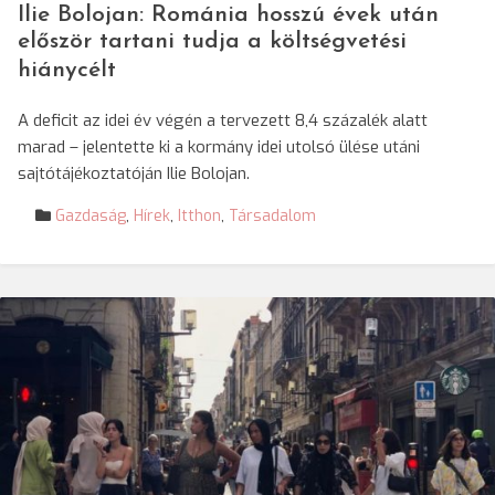
Ilie Bolojan: Románia hosszú évek után
először tartani tudja a költségvetési
hiánycélt
A deficit az idei év végén a tervezett 8,4 százalék alatt
marad – jelentette ki a kormány idei utolsó ülése utáni
sajtótájékoztatóján Ilie Bolojan.
Gazdaság
,
Hírek
,
Itthon
,
Társadalom