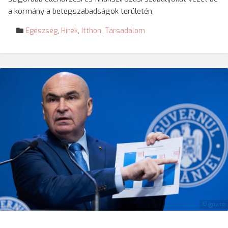
a kormány a betegszabadságok területén.
Egészség
,
Hírek
,
Itthon
,
Társadalom
© gov.ro