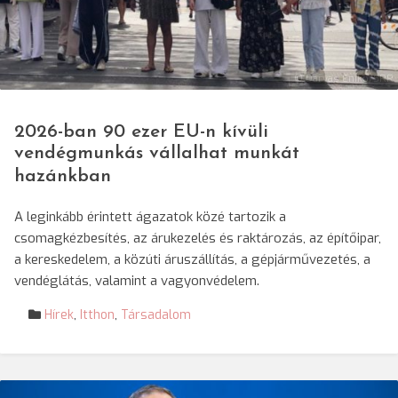
© Darvas Enikő/SRR
2026-ban 90 ezer EU-n kívüli
vendégmunkás vállalhat munkát
hazánkban
A leginkább érintett ágazatok közé tartozik a
csomagkézbesítés, az árukezelés és raktározás, az építőipar,
a kereskedelem, a közúti áruszállítás, a gépjárművezetés, a
vendéglátás, valamint a vagyonvédelem.
Hírek
,
Itthon
,
Társadalom