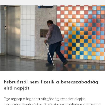
© Darvas Enikő/SRR
Februártól nem fizetik a betegszabadság
első napját
Egy tegnap elfogadott sürgősségi rendelet alapján
szigorúbb ellenőrzési és finanszírozási szabályokat vezet be