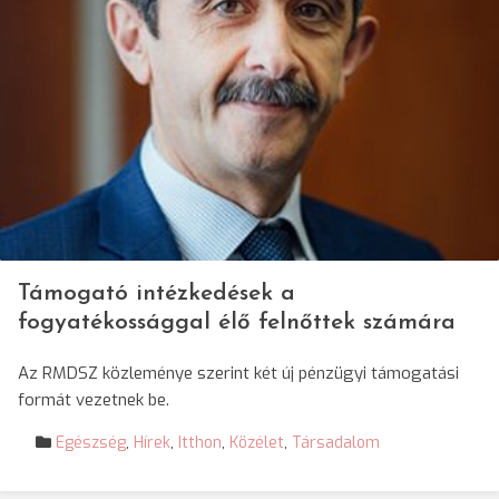
Támogató intézkedések a
fogyatékossággal élő felnőttek számára
Az RMDSZ közleménye szerint két új pénzügyi támogatási
formát vezetnek be.
Egészség
,
Hírek
,
Itthon
,
Közélet
,
Társadalom