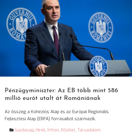
© gov.ro
Pénzügyminiszter: Az EB több mint 586
millió eurót utalt át Romániának
Az összeg a Kohéziós Alap és az Európai Regionális
Fejlesztési Alap (ERFA) forrásaiból származik.
Gazdaság
,
Hírek
,
Itthon
,
Közélet
,
Társadalom