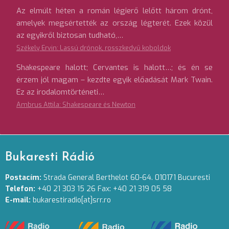
Az elmúlt héten a román légierő lelőtt három drónt,
amelyek megsértették az ország légterét. Ezek közül
az egyikről biztosan tudható,…
Székely Ervin: Lassú drónok, rosszkedvű koboldok
Shakespeare halott; Cervantes is halott…; és én se
érzem jól magam – kezdte egyik előadását Mark Twain.
Ez az irodalomtörténeti…
Ambrus Attila: Shakespeare és Newton
Bukaresti Rádió
Postacím:
Strada General Berthelot 60-64. 010171 Bucuresti
Telefon:
+40 21 303 15 26 Fax: +40 21 319 05 58
E-mail:
bukarestiradio[at]srr.ro