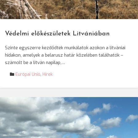
© Darvas Enikő/SRR
Védelmi előkészületek Litvániában
Szinte egyszerre kezdődtek munkálatok azokon a litvániai
hidakon, amelyek a belarusz határ közelében találhatók –
számolt be a litván napilap,…
Európai Unió
,
Hírek