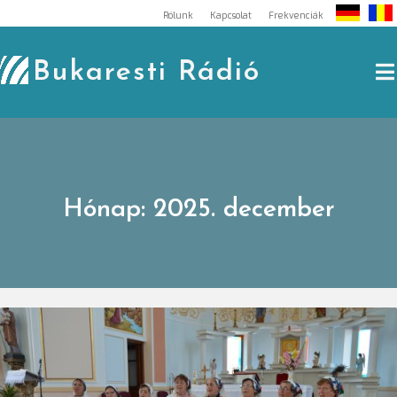
Skip
Rólunk
Kapcsolat
Frekvenciák
to
content
Bukaresti Rádió
Hónap:
2025. december