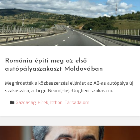
© Darvas Enikő/SRR
Románia építi meg az első
autópályaszakaszt Moldovában
Meghirdették a közbeszerzési eljárást az A8-as autópálya új
szakaszára, a Tîrgu Neamț-Iași-Ungheni szakaszra.
Gazdaság
,
Hírek
,
Itthon
,
Társadalom