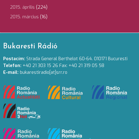
2015. április
(224)
2015. március
(16)
Bukaresti Rádió
Postacím:
Strada General Berthelot 60-64. 010171 Bucuresti
Telefon:
+40 21 303 15 26 Fax: +40 21 319 05 58
E-mail:
bukarestiradio[at]srr.ro