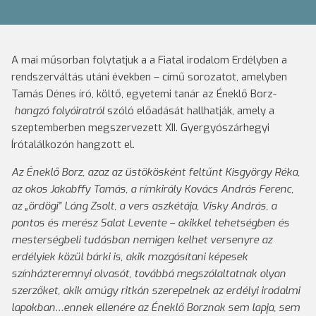
A mai műsorban folytatjuk a a Fiatal irodalom Erdélyben a
rendszerváltás utáni években – című sorozatot, amelyben
Tamás Dénes író, költő, egyetemi tanár az Éneklő Borz-
hangzó folyóiratról
szóló előadását hallhatják, amely a
szeptemberben megszervezett XII. Gyergyószárhegyi
Írótalálkozón hangzott el.
Az Éneklő Borz, azaz az üstökösként feltűnt Kisgyörgy Réka,
az okos Jakabffy Tamás, a rímkirály Kovács András Ferenc,
az „ördögi” Láng Zsolt, a vers aszkétája, Visky András, a
pontos és merész Salat Levente – akikkel tehetségben és
mesterségbeli tudásban nemigen kelhet versenyre az
erdélyiek közül bárki is, akik mozgósítani képesek
színházteremnyi olvasót, továbbá megszólaltatnak olyan
szerzőket, akik amúgy ritkán szerepelnek az erdélyi irodalmi
lapokban…ennek ellenére az Éneklő Borznak sem lapja, sem