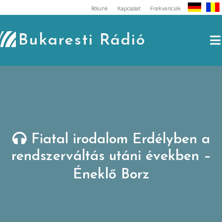
Skip
Rólunk
Kapcsolat
Frekvenciák
to
content
Bukaresti Rádió
Fiatal irodalom Erdélyben a
rendszerváltás utáni években –
Éneklő Borz