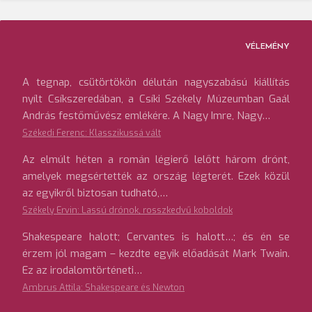
VÉLEMÉNY
A tegnap, csütörtökön délután nagyszabású kiállítás
nyílt Csíkszeredában, a Csíki Székely Múzeumban Gaál
András festőművész emlékére. A Nagy Imre, Nagy…
Székedi Ferenc: Klasszikussá vált
Az elmúlt héten a román légierő lelőtt három drónt,
amelyek megsértették az ország légterét. Ezek közül
az egyikről biztosan tudható,…
Székely Ervin: Lassú drónok, rosszkedvű koboldok
Shakespeare halott; Cervantes is halott…; és én se
érzem jól magam – kezdte egyik előadását Mark Twain.
Ez az irodalomtörténeti…
Ambrus Attila: Shakespeare és Newton