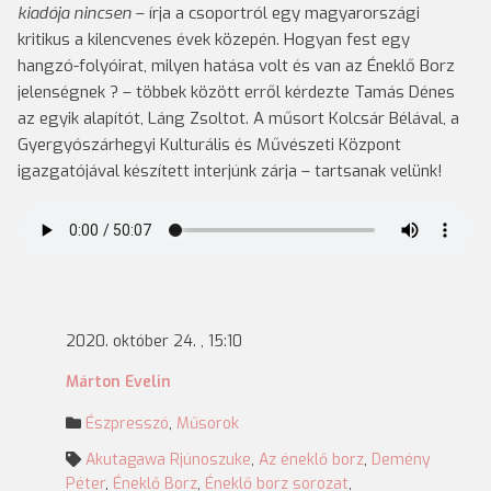
kiadója nincsen
– írja a csoportról egy magyarországi
kritikus a kilencvenes évek közepén. Hogyan fest egy
hangzó-folyóirat, milyen hatása volt és van az Éneklő Borz
jelenségnek ? – többek között erről kérdezte Tamás Dénes
az egyik alapítót, Láng Zsoltot. A műsort Kolcsár Bélával, a
Gyergyószárhegyi Kulturális és Művészeti Központ
igazgatójával készített interjúnk zárja – tartsanak velünk!
2020. október 24. , 15:10
Márton Evelin
Észpresszó
,
Műsorok
Akutagawa Rjúnoszuke
,
Az éneklő borz
,
Demény
Péter
,
Éneklő Borz
,
Éneklő borz sorozat
,