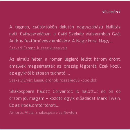
VÉLEMÉNY
A tegnap, csütörtökön délután nagyszabású kiállítás
nyílt Csíkszeredában, a Csíki Székely Múzeumban Gaál
András festőművész emlékére. A Nagy Imre, Nagy…
Székedi Ferenc: Klasszikussá vált
Az elmúlt héten a román légierő lelőtt három drónt,
amelyek megsértették az ország légterét. Ezek közül
az egyikről biztosan tudható,…
Székely Ervin: Lassú drónok, rosszkedvű koboldok
Shakespeare halott; Cervantes is halott…; és én se
érzem jól magam – kezdte egyik előadását Mark Twain.
Ez az irodalomtörténeti…
Ambrus Attila: Shakespeare és Newton