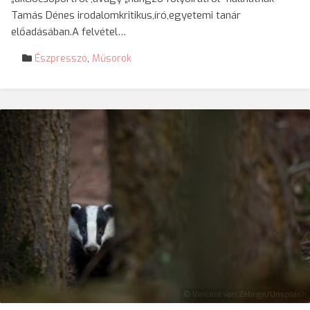
Tamás Dénes irodalomkritikus,író,egyetemi tanár
előadásában.A felvétel…
Észpresszó
,
Műsorok
© Vincent van Zalinge/Unsplash