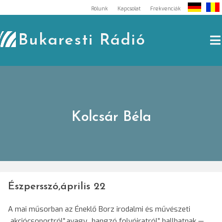
Skip
Rólunk
Kapcsolat
Frekvenciák
to
content
Bukaresti Rádió
Kolcsár Béla
Észpersszó,április 22
A mai műsorban az Éneklő Borz irodalmi és művészeti
„akciócsoportról”,avagy „hangzó folyóiratról” hallhatnak —