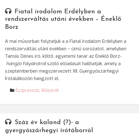
Fiatal irodalom Erdélyben a
rendszerváltás utáni években – Éneklő
Borz
A mai műsorban folytatjuk a a Fiatal irodalom Erdélyben a
rendszerváltás utáni években – című sorozatot, amelyben
Tamás Dénes író, költő, egyetemi tanár az Éneklő Borz-
hangzó folyóiratról
szóló előadását hallhatják, amely a
szeptemberben megszervezett XII. Gyergyószárhegyi
Írótalálkozón hangzott el.
Észpresszó
,
Műsorok
Száz év kaland (?)- a
gyergyószárhegyi írótáborról