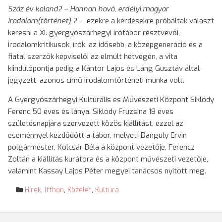
Száz év kaland? – Honnan hová, erdélyi magyar
irodalom(történet) ?
– ezekre a kérdésekre próbáltak választ
keresni a XI. gyergyószárhegyi írótábor résztvevői,
irodalomkritikusok, írók, az idősebb, a középgeneráció és a
fiatal szerzők képviselői az elmúlt hétvégén, a vita
kiindulópontja pedig a Kántor Lajos és Láng Gusztáv által
jegyzett, azonos című irodalomtörténeti munka volt.
A Gyergyószárhegyi Kulturális és Művészeti Központ Siklódy
Ferenc 50 éves és lánya, Siklódy Fruzsina 18 éves
születésnapjára szervezett közös kiállítást, ezzel az
eseménnyel kezdődött a tábor, melyet Danguly Ervin
polgármester, Kolcsár Béla a központ vezetője, Ferencz
Zoltán a kiállítás kurátora és a központ művészeti vezetője,
valamint Kassay Lajos Péter megyei tanácsos nyitott meg.
Hírek
,
Itthon
,
Közélet
,
Kultúra