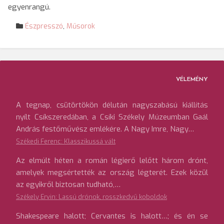
egyenrangú.
Észpresszó
,
Műsorok
VÉLEMÉNY
A tegnap, csütörtökön délután nagyszabású kiállítás
nyílt Csíkszeredában, a Csíki Székely Múzeumban Gaál
András festőművész emlékére. A Nagy Imre, Nagy…
Székedi Ferenc: Klasszikussá vált
Az elmúlt héten a román légierő lelőtt három drónt,
amelyek megsértették az ország légterét. Ezek közül
az egyikről biztosan tudható,…
Székely Ervin: Lassú drónok, rosszkedvű koboldok
Shakespeare halott; Cervantes is halott…; és én se