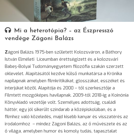
Mi a heterotópia? – az Észpresszó
vendége Zágoni Balázs
Z
ágoni Balázs 1975-ben született Kolozsváron, a Báthory
István Elméleti Líceumban érettségizett és a kolozsvári
Babeș-Bolyai Tudományegyetem filozófia szakán szerzett
oklevelet. Alapításától kezdve külső munkatársa a Krónika
napilapnak amelyben filmkritikákat, glosszákat, esszéket és
interjúkat közöl. Alapítója és 2000 – től szerkesztője a
Filmtett mozgóképes havilapnak. 2009-től 2018-ig a Koinónia
Könyvkiadó vezetője volt. Személyes adottság, családi
háttér, egy jól sikerült színdarab a középiskolában, és a
filmhez való közeledés, majd kisebb kanyar és visszatérés az
irodalomhoz – mindez Zágoni Balázs, az ő művészete és az
ő világa, amelyben humor és komoly tudás, tapasztalat