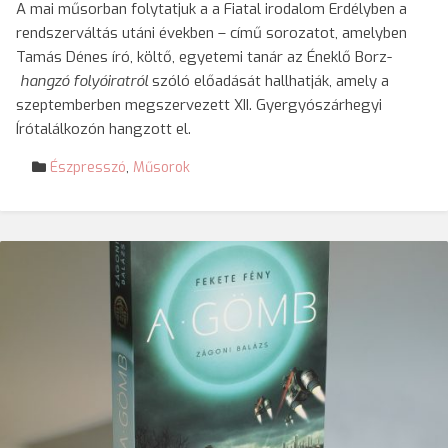
A mai műsorban folytatjuk a a Fiatal irodalom Erdélyben a
rendszerváltás utáni években – című sorozatot, amelyben
Tamás Dénes író, költő, egyetemi tanár az Éneklő Borz-
hangzó folyóiratról
szóló előadását hallhatják, amely a
szeptemberben megszervezett XII. Gyergyószárhegyi
Írótalálkozón hangzott el.
Észpresszó
,
Műsorok