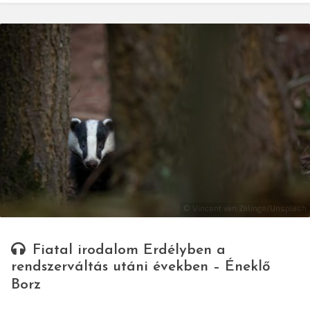
© Vincent van Zalinge/Unsplash
Fiatal irodalom Erdélyben a
rendszerváltás utáni években – Éneklő
Borz