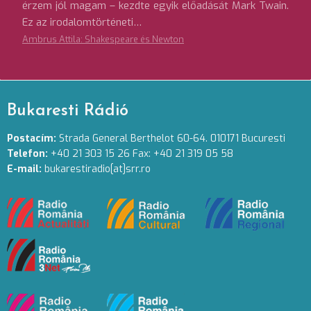
érzem jól magam – kezdte egyik előadását Mark Twain.
Ez az irodalomtörténeti…
Ambrus Attila: Shakespeare és Newton
Bukaresti Rádió
Postacím:
Strada General Berthelot 60-64. 010171 Bucuresti
Telefon:
+40 21 303 15 26 Fax: +40 21 319 05 58
E-mail:
bukarestiradio[at]srr.ro