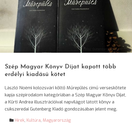
© fotó/ Gutenberg Könyvesbolt
Szép Magyar Könyv Díjat kapott több
erdélyi kiadású kötet
László Noémi kolozsvári költő Műrepülés című verseskötete
kapja szépirodalom kategóriában a Szép Magyar Könyv Díjat,
a Kürti Andrea illusztrációival napvilágot látott könyv a
csíkszeredai Gutenberg Kiadó gondozásában jelent meg.
Hírek
,
Kultúra
,
Magyarország