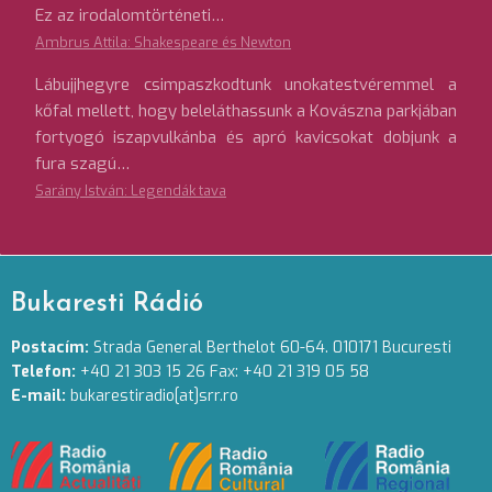
Ez az irodalomtörténeti…
Ambrus Attila: Shakespeare és Newton
Lábujjhegyre csimpaszkodtunk unokatestvéremmel a
kőfal mellett, hogy beleláthassunk a Kovászna parkjában
fortyogó iszapvulkánba és apró kavicsokat dobjunk a
fura szagú…
Sarány István: Legendák tava
Bukaresti Rádió
Postacím:
Strada General Berthelot 60-64. 010171 Bucuresti
Telefon:
+40 21 303 15 26 Fax: +40 21 319 05 58
E-mail:
bukarestiradio[at]srr.ro