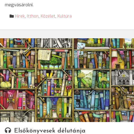
megvásárolni.
Hírek
,
Itthon
,
Közélet
,
Kultúra
Elsőkönyvesek délutánja