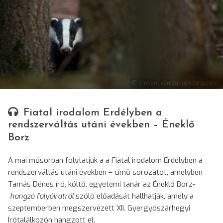
© Vincent van Zalinge/Unsplash
Fiatal irodalom Erdélyben a
rendszerváltás utáni években – Éneklő
Borz
A mai műsorban folytatjuk a a Fiatal irodalom Erdélyben a
rendszerváltás utáni években – című sorozatot, amelyben
Tamás Dénes író, költő, egyetemi tanár az Éneklő Borz-
hangzó folyóiratról
szóló előadását hallhatják, amely a
szeptemberben megszervezett XII. Gyergyószárhegyi
Írótalálkozón hangzott el.