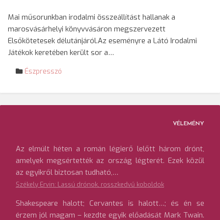
Mai műsorunkban irodalmi összeállítást hallanak a
marosvásárhelyi könyvvásáron megszervezett
Elsőkötetesek délutánjáról.Az eseményre a Látó Irodalmi
Játékok keretében került sor a…
Észpresszó
VÉLEMÉNY
Az elmúlt héten a román légierő lelőtt három drónt,
amelyek megsértették az ország légterét. Ezek közül
az egyikről biztosan tudható,…
Székely Ervin: Lassú drónok, rosszkedvű koboldok
Shakespeare halott; Cervantes is halott…; és én se
érzem jól magam – kezdte egyik előadását Mark Twain.