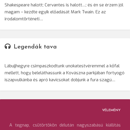
Shakespeare halott; Cervantes is halott…; és én se érzem jól
magam – kezdte egyik előadását Mark Twain. Ez az
irodalomtörténeti…
Legendák tava
Lábujjhegyre csimpaszkodtunk unokatestvéremmel a kőfal
mellett, hogy beleláthassunk a Kovászna parkjában fortyogó
iszapvulkánba és apró kavicsokat dobjunk a fura szagú…
VÉLEMÉNY
A tegnap, csütörtökön délután nagyszabású kiállítás