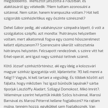
megdöbbentő. Mefisztót játszotta a
Faust
ban, és
alakításáról így vélekedik: ?Nem tudtam azonosulni a
sátánnal. Nem sátán, hanem krampuszka voltam.? Hát kell
szigorúbb színházkritikus egy őszinte színésznél?
Dehel Gábor pedig, aki valahányszor színpadra lépett, ő volt a
szolgálatos szépfiú, azt mondta: ?hátrányos helyzetben
voltam, mert alkatomnál fogva egy csomó hősszerelmest
kellett eljátszanom?? Szerencsére sikerült változtatnia
hátrányos helyzetén. Felcsapott rendezőnek, s színre vitt hat
Erkel-operát, ami igazi nagy színházi tettnek számít.
Kötő József színháztörténész, aki egy ideig a kolozsvári
magyar színház igazgatója volt, kijelentette: ?El kell menni a
falig!? Vagyis, ki kell tartani a végsőkig. És többek között azt
fájlalta, hogy miközben ?az igazi bűnösök lapulnak? sárba
tiporjuk Lászlóffy Aladárt, Szilágyi Domokost, Mikó Imrét?.
Véleménye szerint helyettük inkább Szőcs Istvánnal, Marosi
Barnával és Marosi Péterrel kellene foglalkozni? Ha rajtam
múlna, tenném hozzá, egyikükkel sem foglalkoznék. Van