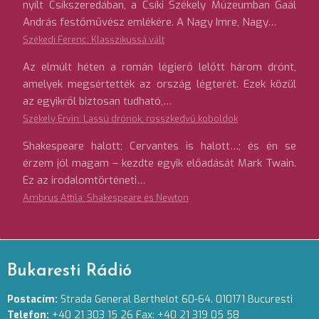
nyílt Csíkszeredában, a Csíki Székely Múzeumban Gaál
András festőművész emlékére. A Nagy Imre, Nagy…
Székedi Ferenc: Klasszikussá vált
Az elmúlt héten a román légierő lelőtt három drónt,
amelyek megsértették az ország légterét. Ezek közül
az egyikről biztosan tudható,…
Székely Ervin: Lassú drónok, rosszkedvű koboldok
Shakespeare halott; Cervantes is halott…; és én se
érzem jól magam – kezdte egyik előadását Mark Twain.
Ez az irodalomtörténeti…
Ambrus Attila: Shakespeare és Newton
Bukaresti Rádió
Postacím:
Strada General Berthelot 60-64. 010171 Bucuresti
Telefon:
+40 21 303 15 26 Fax: +40 21 319 05 58