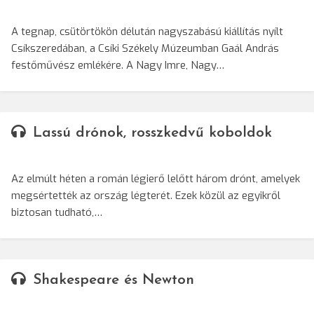
A tegnap, csütörtökön délután nagyszabású kiállítás nyílt
Csíkszeredában, a Csíki Székely Múzeumban Gaál András
festőművész emlékére. A Nagy Imre, Nagy…
Lassú drónok, rosszkedvű koboldok
Az elmúlt héten a román légierő lelőtt három drónt, amelyek
megsértették az ország légterét. Ezek közül az egyikről
biztosan tudható,…
Shakespeare és Newton