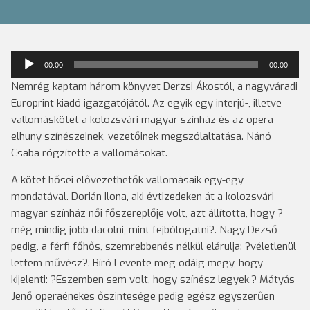
Audió
00:00
00:00
lejátszó
Nemrég kaptam három könyvet Derzsi Ákostól, a nagyváradi
Europrint kiadó igazgatójától. Az egyik egy interjú-, illetve
vallomáskötet a kolozsvári magyar színház és az opera
elhuny színészeinek, vezetőinek megszólaltatása. Nánó
Csaba rögzítette a vallomásokat.
A kötet hősei elővezethetők vallomásaik egy-egy
mondatával.
Dorián Ilona, aki évtizedeken át a kolozsvári
magyar színház női főszereplője volt, azt állította, hogy ?
még mindig jobb dacolni, mint fejbólogatni?. Nagy Dezső
pedig, a férfi főhős, szemrebbenés nélkül elárulja: ?véletlenül
lettem művész?. Bíró Levente meg odáig megy, hogy
kijelenti: ?Eszemben sem volt, hogy színész legyek.? Mátyás
Jenő operaénekes őszintesége pedig egész egyszerűen