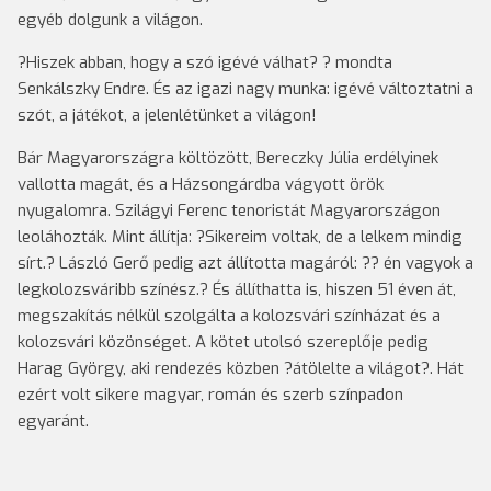
egyéb dolgunk a világon.
?Hiszek abban, hogy a szó igévé válhat? ? mondta
Senkálszky Endre. És az igazi nagy munka: igévé változtatni a
szót, a játékot, a jelenlétünket a világon!
Bár Magyarországra költözött, Bereczky Júlia erdélyinek
vallotta magát, és a Házsongárdba vágyott örök
nyugalomra. Szilágyi Ferenc tenoristát Magyarországon
leoláhozták. Mint állítja: ?Sikereim voltak, de a lelkem mindig
sírt.? László Gerő pedig azt állította magáról: ?? én vagyok a
legkolozsváribb színész.? És állíthatta is, hiszen 51 éven át,
megszakítás nélkül szolgálta a kolozsvári színházat és a
kolozsvári közönséget. A kötet utolsó szereplője pedig
Harag György, aki rendezés közben ?átölelte a világot?. Hát
ezért volt sikere magyar, román és szerb színpadon
egyaránt.