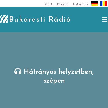
Skip
Rólunk
Kapcsolat
Frekvenciák
to
content
Bukaresti Rádió
Hátrányos helyzetben,
szépen