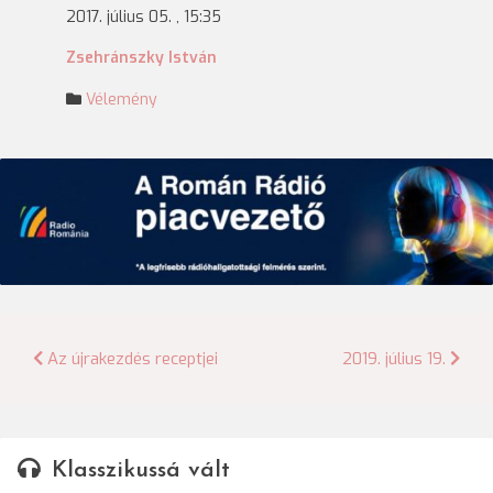
2017. július 05. , 15:35
Zsehránszky István
Vélemény
Bejegyzés
Az újrakezdés receptjei
2019. július 19.
navigáció
Klasszikussá vált