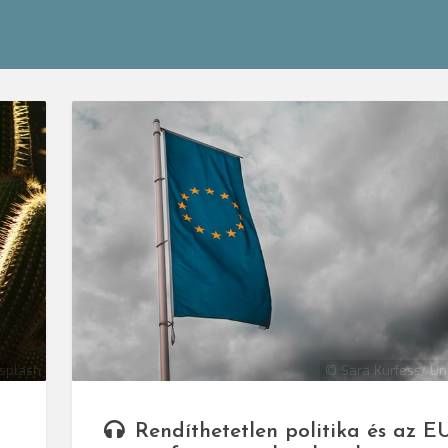
splash
© Sara Kurfess/ Un
Rendíthetetlen politika és az E