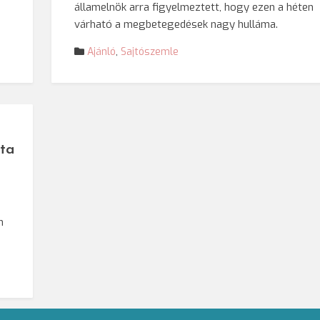
államelnök arra figyelmeztett, hogy ezen a héten
várható a megbetegedések nagy hulláma.
Ajánló
,
Sajtószemle
nta
,
n
n