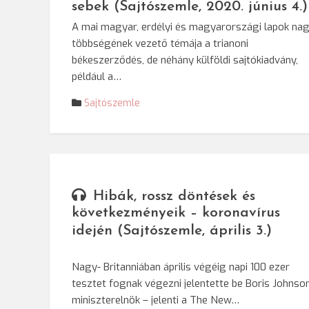
sebek (Sajtószemle, 2020. június 4.)
A mai magyar, erdélyi és magyarországi lapok na
többségének vezető témája a trianoni
békeszerződés, de néhány külföldi sajtókiadvány,
például a…
Sajtószemle
Hibák, rossz döntések és
következményeik – koronavírus
idején (Sajtószemle, április 3.)
Nagy- Britanniában április végéig napi 100 ezer
tesztet fognak végezni jelentette be Boris Johnso
miniszterelnök – jelenti a The New…