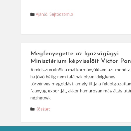
Ajánló
,
Sajtószemle
Megfenyegette az Igazságügyi
Minisztérium képviselőit Victor Po
A miniszterelnök a mai kormányülésen azt mondta
ha jövő hétig nem találnak olyan ideiglenes
törvényes megoldást, amely tiltja a feldolgozatla
faanyag exportját, akkor hamarosan más állás utá
nézhetnek.
Közélet