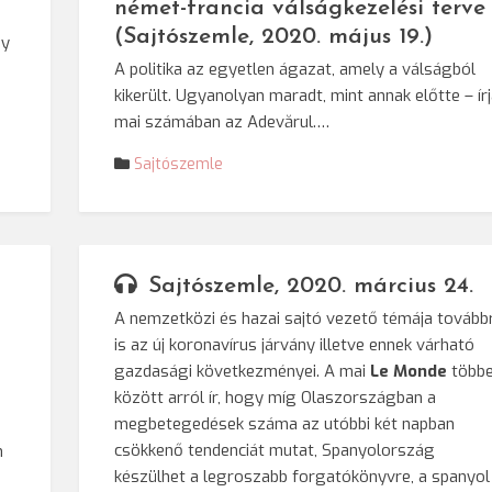
német-francia válságkezelési terve
(Sajtószemle, 2020. május 19.)
gy
A politika az egyetlen ágazat, amely a válságból
kikerült. Ugyanolyan maradt, mint annak előtte – ír
mai számában az Adevărul.…
Sajtószemle
Sajtószemle, 2020. március 24.
A nemzetközi és hazai sajtó vezető témája tovább
is az új koronavírus járvány illetve ennek várható
gazdasági következményei. A mai
Le Monde
több
között arról ír, hogy míg Olaszországban a
megbetegedések száma az utóbbi két napban
csökkenő tendenciát mutat, Spanyolország
n
készülhet a legroszabb forgatókönyvre, a spanyol