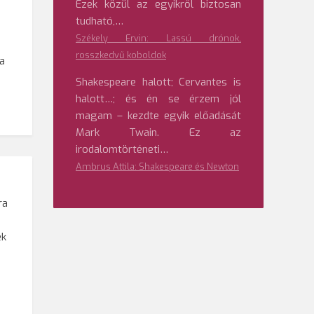
Ezek közül az egyikről biztosan
tudható,…
Székely Ervin: Lassú drónok,
rosszkedvű koboldok
ja
Shakespeare halott; Cervantes is
halott…; és én se érzem jól
magam – kezdte egyik előadását
Mark Twain. Ez az
irodalomtörténeti…
Ambrus Attila: Shakespeare és Newton
ra
ek