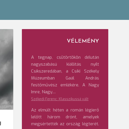
VÉLEMÉNY
A tegnap, csütörtökön délután
nagyszabású kiállítás nyílt
Csíkszeredában, a Csíki Székely
Múzeumban Gaál András
festőművész emlékére. A Nagy
Imre, Nagy…
Székedi Ferenc: Klasszikussá vált
splash
Az elmúlt héten a román légierő
lelőtt három drónt, amelyek
megsértették az ország légterét.
U