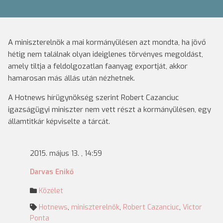
A miniszterelnök a mai kormányülésen azt mondta, ha jövő
hétig nem találnak olyan ideiglenes törvényes megoldást,
amely tiltja a feldolgozatlan faanyag exportját, akkor
hamarosan más állás után nézhetnek.
A Hotnews hírügynökség szerint Robert Cazanciuc
igazságügyi miniszter nem vett részt a kormányülésen, egy
államtitkár képviselte a tárcát.
2015. május 13. , 14:59
Darvas Enikő
Közélet
Hotnews
,
miniszterelnök
,
Robert Cazanciuc
,
Victor
Ponta