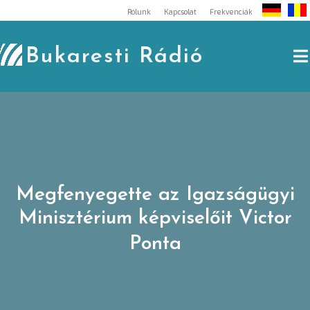
Skip
Rólunk
Kapcsolat
Frekvenciák
to
content
Bukaresti Rádió
Megfenyegette az Igazságügyi
Minisztérium képviselőit Victor
Ponta