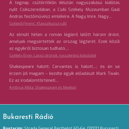
A tegnap, csütörtökön délután nagyszabású kiállítás
nyílt Csíkszeredában, a Csíki Székely Múzeumban Gaál
András festőművész emlékére. A Nagy Imre, Nagy…
Székedi Ferenc: Klasszikussá vált
Az elmúlt héten a román légierő lelőtt három drónt,
amelyek megsértették az ország légterét. Ezek közül
az egyikről biztosan tudható,…
Székely Ervin: Lassú drónok, rosszkedvű koboldok
Shakespeare halott; Cervantes is halott…; és én se
érzem jól magam – kezdte egyik előadását Mark Twain.
Ez az irodalomtörténeti…
Ambrus Attila: Shakespeare és Newton
Bukaresti Rádió
Postacím:
Strada General Berthelot 60-64. 010171 Bucuresti