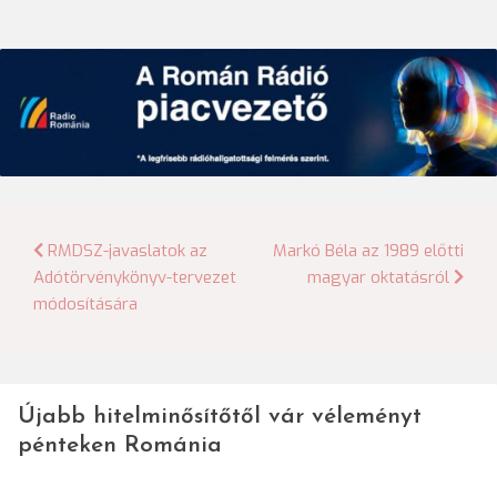
Bejegyzés
RMDSZ-javaslatok az
Markó Béla az 1989 előtti
Adótörvénykönyv-tervezet
magyar oktatásról
navigáció
módosítására
Újabb hitelminősítőtől vár véleményt
pénteken Románia