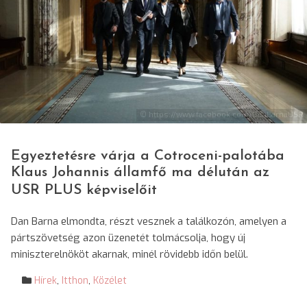
© https://www.facebook.com/DanBarnaUSR
Egyeztetésre várja a Cotroceni-palotába
Klaus Johannis államfő ma délután az
USR PLUS képviselőit
Dan Barna elmondta, részt vesznek a találkozón, amelyen a
pártszövetség azon üzenetét tolmácsolja, hogy új
miniszterelnököt akarnak, minél rövidebb időn belül.
Hírek
,
Itthon
,
Közélet