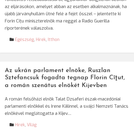
az eljárásokon, amelyet abban az esetben alkalmaznának, ha
újabb járványhullám ütné felé a fejét ősszel – jelentette ki
Forin Cîțu miniszterelnök ma reggel a Radio Guerilla
riporterének válaszolva.
Egészség
,
Hírek
,
Itthon
Az ukrán parlament elnöke, Ruszlan
Sztefancsuk fogadta tegnap Florin Cîţut,
a román szenátus elnökét Kijevben
A román felsőházi elnök Talat Dzsaferi észak-macedóniai
parlamenti elnökkel és Irene Kälinnel, a svájci Nemzeti Tanács
elnökével meglátogatta a Kijev…
Hírek
,
Világ