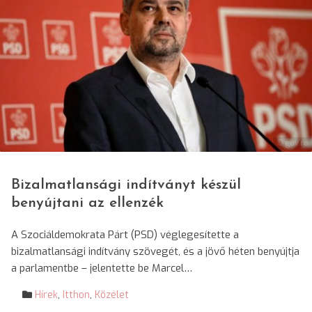
© gov.ro
Bizalmatlansági indítványt készül
benyújtani az ellenzék
A Szociáldemokrata Párt (PSD) véglegesítette a
bizalmatlansági indítvány szövegét, és a jövő héten benyújtja
a parlamentbe – jelentette be Marcel…
Hírek
,
Itthon
,
Közélet