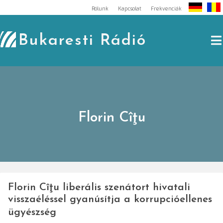
Skip
Rólunk
Kapcsolat
Frekvenciák
to
content
Bukaresti Rádió
Florin Cîţu
Florin Cîţu liberális szenátort hivatali
visszaéléssel gyanúsítja a korrupcióellenes
ügyészség