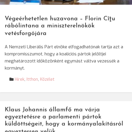
© gov.ro
Végeérhetetlen huzavona – Florin Cîţu
rábólintana a miniszterelnökök
vetésforgójára
A Nemzeti Liberális Párt elnöke elfogadhatónak tartja azt a
kompromisszumot, hogy a koalíciós pártok jelöltjei
meghatározott időközönként egymást váltva vezessék a
kormányt.
Hírek
,
Itthon
,
Közélet
Klaus Johannis államfő ma várja
egyeztetésre a parlamenti pártok
küldöttségeit, hogy a kormányalakításról
egyeztessen velük