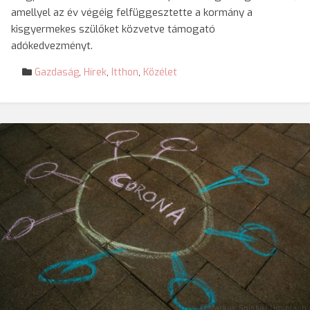
amellyel az év végéig felfüggesztette a kormány a
kisgyermekes szülőket közvetve támogató
adókedvezményt.
Gazdaság
,
Hírek
,
Itthon
,
Közélet
© Markus Spiske/ Unsplash