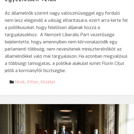
Az államelnök szerint nagy valószínűséggel egy forduló
nem lesz elegendő a válság elhárítására, ezért arra kérte fel
a politikusokat, hogy felelősen álljanak hozzá a
tárgyalásokhoz. A Nemzeti Liberális Párt vezetősége
bejelentette, hogy amennyiben nem körvonalazódik egy
parlamenti többség, nem nevesítenek miniszterelnököt az
államelnökkel való mai tárgyaláson. Ha azonban megvalósul
a többségi támogatás, a politikai alakulat ismét Florin Cîţut
jelöli a kormányfői tisztségbe.
Hírek
,
Itthon
,
Közélet