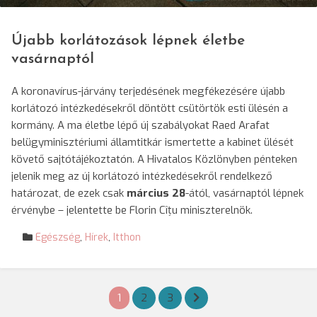
Újabb korlátozások lépnek életbe
vasárnaptól
A koronavírus-járvány terjedésének megfékezésére újabb
korlátozó intézkedésekről döntött csütörtök esti ülésén a
kormány. A ma életbe lépő új szabályokat Raed Arafat
belügyminisztériumi államtitkár ismertette a kabinet ülését
követő sajtótájékoztatón. A Hivatalos Közlönyben pénteken
jelenik meg az új korlátozó intézkedésekről rendelkező
határozat, de ezek csak
március 28
-ától, vasárnaptól lépnek
érvénybe – jelentette be Florin Cîțu miniszterelnök.
Egészség
,
Hírek
,
Itthon
Bejegyzések
1
2
3