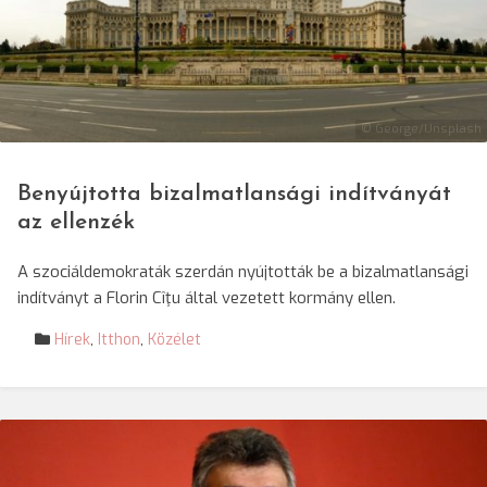
© George/Unsplash
Benyújtotta bizalmatlansági indítványát
az ellenzék
A szociáldemokraták szerdán nyújtották be a bizalmatlansági
indítványt a Florin Cîţu által vezetett kormány ellen.
Hírek
,
Itthon
,
Közélet