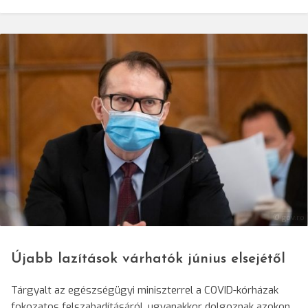
© gov.ro
Újabb lazítások várhatók június elsejétől
Tárgyalt az egészségügyi miniszterrel a COVID-kórházak
fokozatos felszabadításáról, ugyanakkor dolgoznak azokon