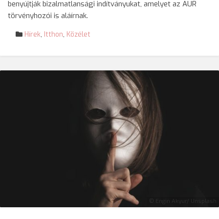
benyújtják bizalmatlansági indítványukat, amelyet az AUR
törvényhozói is aláírnak.
Hírek
,
Itthon
,
Közélet
© Engin Akyur/ Unsplash