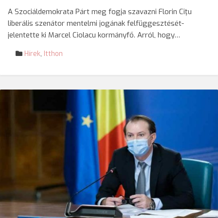
A Szociáldemokrata Párt meg fogja szavazni Florin Cîţu
liberális szenátor mentelmi jogának felfüggesztését-
jelentette ki Marcel Ciolacu kormányfő. Arról, hogy…
Hírek
,
Itthon