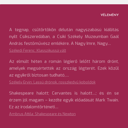
lapozása
VÉLEMÉNY
A tegnap, csütörtökön délután nagyszabású kiállítás
nyílt Csíkszeredában, a Csíki Székely Múzeumban Gaál
András festőművész emlékére. A Nagy Imre, Nagy…
Székedi Ferenc: Klasszikussá vált
Az elmúlt héten a román légierő lelőtt három drónt,
amelyek megsértették az ország légterét. Ezek közül
az egyikről biztosan tudható,…
Székely Ervin: Lassú drónok, rosszkedvű koboldok
Shakespeare halott; Cervantes is halott…; és én se
érzem jól magam – kezdte egyik előadását Mark Twain.
Ez az irodalomtörténeti…
Ambrus Attila: Shakespeare és Newton