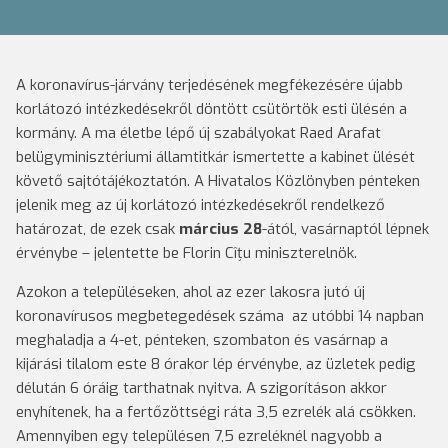
A koronavírus-járvány terjedésének megfékezésére újabb
korlátozó intézkedésekről döntött csütörtök esti ülésén a
kormány. A ma életbe lépő új szabályokat Raed Arafat
belügyminisztériumi államtitkár ismertette a kabinet ülését
követő sajtótájékoztatón. A Hivatalos Közlönyben pénteken
jelenik meg az új korlátozó intézkedésekről rendelkező
határozat, de ezek csak
március 28
-ától, vasárnaptól lépnek
érvénybe – jelentette be Florin Cîțu miniszterelnök.
Azokon a településeken, ahol az ezer lakosra jutó új
koronavírusos megbetegedések száma az utóbbi 14 napban
meghaladja a 4-et, pénteken, szombaton és vasárnap a
kijárási tilalom este 8 órakor lép érvénybe, az üzletek pedig
délután 6 óráig tarthatnak nyitva. A szigorításon akkor
enyhítenek, ha a fertőzöttségi ráta 3,5 ezrelék alá csökken.
Amennyiben egy településen 7,5 ezreléknél nagyobb a