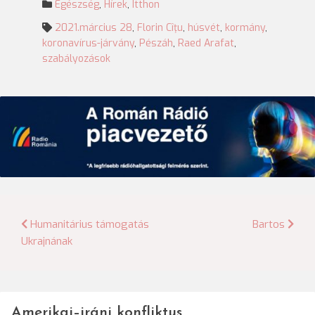
Egészség
,
Hírek
,
Itthon
2021.március 28
,
Florin Cîţu
,
húsvét
,
kormány
,
koronavírus-járvány
,
Pészáh
,
Raed Arafat
,
szabályozások
Bejegyzés
Humanitárius támogatás
Bartos
Ukrajnának
navigáció
Amerikai–iráni konfliktus