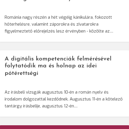
Románia nagy részén a hét végéig kánikulára, fokozott
hőterhelésre, valamint záporokra és zivatarokra
figyelmeztető előrejelzés lesz érvényben - közölte az…
A digitális kompetenciák felmérésével
folytatódik ma és holnap az idei
pótérettségi
Az írásbeli vizsgák augusztus 10-én a román nyelv és
irodalom dolgozattal kezdődnek. Augusztus 11-én a kötelező
tantárgy írásbelije, augusztus 12-én…