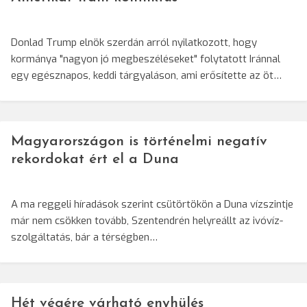
Donlad Trump elnök szerdán arról nyilatkozott, hogy
kormánya "nagyon jó megbeszéléseket" folytatott Iránnal
egy egésznapos, keddi tárgyaláson, ami erősítette az öt…
Magyarországon is történelmi negatív
rekordokat ért el a Duna
A ma reggeli híradások szerint csütörtökön a Duna vízszintje
már nem csökken tovább, Szentendrén helyreállt az ivóvíz-
szolgáltatás, bár a térségben…
Hét végére várható enyhülés