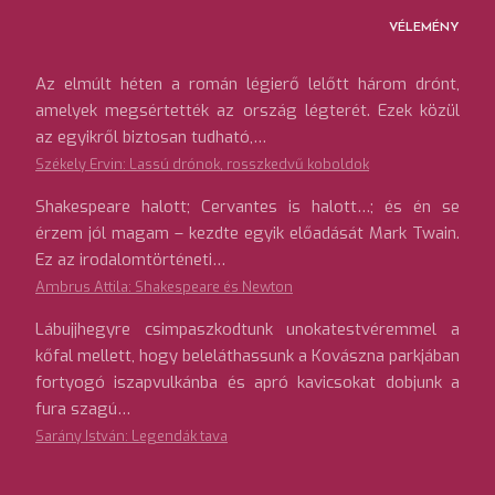
VÉLEMÉNY
Az elmúlt héten a román légierő lelőtt három drónt,
amelyek megsértették az ország légterét. Ezek közül
az egyikről biztosan tudható,…
Székely Ervin: Lassú drónok, rosszkedvű koboldok
Shakespeare halott; Cervantes is halott…; és én se
érzem jól magam – kezdte egyik előadását Mark Twain.
Ez az irodalomtörténeti…
Ambrus Attila: Shakespeare és Newton
Lábujjhegyre csimpaszkodtunk unokatestvéremmel a
kőfal mellett, hogy beleláthassunk a Kovászna parkjában
fortyogó iszapvulkánba és apró kavicsokat dobjunk a
fura szagú…
Sarány István: Legendák tava