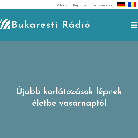
Skip
Rólunk
Kapcsolat
Frekvenciák
to
content
Bukaresti Rádió
Újabb korlátozások lépnek
életbe vasárnaptól