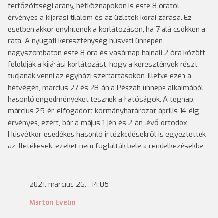
fertőzöttségi arány, hétköznapokon is este 8 órától
érvényes a kijárási tilalom és az üzletek korai zárása. Ez
esetben akkor enyhítenek a korlátozáson, ha 7 alá csökken a
ráta. A nyugati kereszténység húsvéti ünnepén,
nagyszombaton este 8 óra és vasárnap hajnali 2 óra között
feloldják a kijárási korlátozást, hogy a keresztények részt
tudjanak venni az egyházi szertartásokon, illetve ezen a
hétvégén, március 27 és 28-án a Pészáh ünnepe alkalmából
hasonló engedményeket tesznek a hatóságok. A tegnap,
március 25-én elfogadott kormányhatározat április 14-éig
érvényes, ezért, bár a május 1-jén és 2-án lévő ortodox
Húsvétkor esedékes hasonló intézkedésekről is egyeztettek
az illetékesek, ezeket nem foglalták bele a rendelkezésekbe
2021. március 26. , 14:05
Márton Evelin