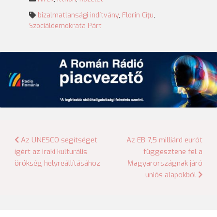
bizalmatlansági indítvány
,
Florin Cîţu
,
Szociáldemokrata Párt
Bejegyzés
Az UNESCO segítséget
Az EB 7,5 milliárd eurót
ígért az iraki kulturális
függesztene fel a
navigáció
örökség helyreállításához
Magyarországnak járó
uniós alapokból