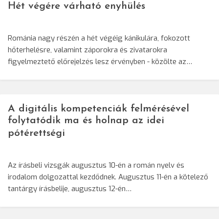
Hét végére várható enyhülés
Románia nagy részén a hét végéig kánikulára, fokozott
hőterhelésre, valamint záporokra és zivatarokra
figyelmeztető előrejelzés lesz érvényben - közölte az…
A digitális kompetenciák felmérésével
folytatódik ma és holnap az idei
pótérettségi
Az írásbeli vizsgák augusztus 10-én a román nyelv és
irodalom dolgozattal kezdődnek. Augusztus 11-én a kötelező
tantárgy írásbelije, augusztus 12-én…