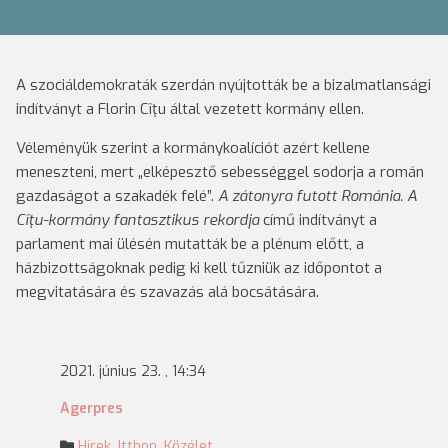
A szociáldemokraták szerdán nyújtották be a bizalmatlansági
indítványt a Florin Cîţu által vezetett kormány ellen.
Véleményük szerint a kormánykoalíciót azért kellene
meneszteni, mert „elképesztő sebességgel sodorja a román
gazdaságot a szakadék felé”.
A zátonyra futott Románia. A
Cîţu-kormány fantasztikus rekordja
című indítványt a
parlament mai ülésén mutatták be a plénum előtt, a
házbizottságoknak pedig ki kell tűzniük az időpontot a
megvitatására és szavazás alá bocsátására.
2021. június 23. , 14:34
Agerpres
Hírek
,
Itthon
,
Közélet