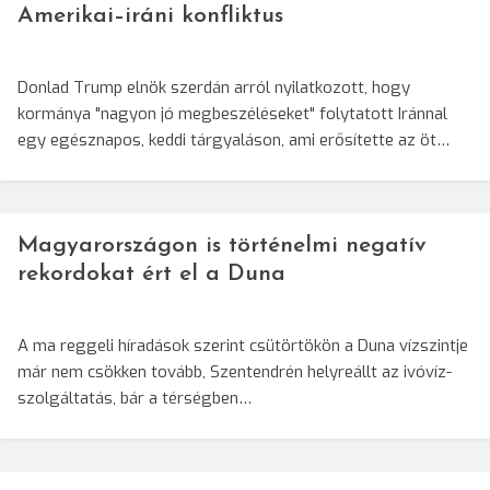
Amerikai–iráni konfliktus
Donlad Trump elnök szerdán arról nyilatkozott, hogy
kormánya "nagyon jó megbeszéléseket" folytatott Iránnal
egy egésznapos, keddi tárgyaláson, ami erősítette az öt…
Magyarországon is történelmi negatív
rekordokat ért el a Duna
A ma reggeli híradások szerint csütörtökön a Duna vízszintje
már nem csökken tovább, Szentendrén helyreállt az ivóvíz-
szolgáltatás, bár a térségben…