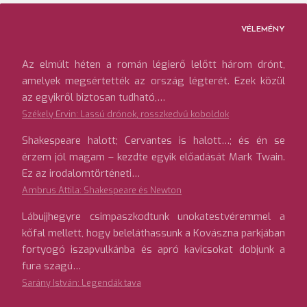
VÉLEMÉNY
Az elmúlt héten a román légierő lelőtt három drónt,
amelyek megsértették az ország légterét. Ezek közül
az egyikről biztosan tudható,…
Székely Ervin: Lassú drónok, rosszkedvű koboldok
Shakespeare halott; Cervantes is halott…; és én se
érzem jól magam – kezdte egyik előadását Mark Twain.
Ez az irodalomtörténeti…
Ambrus Attila: Shakespeare és Newton
Lábujjhegyre csimpaszkodtunk unokatestvéremmel a
kőfal mellett, hogy beleláthassunk a Kovászna parkjában
fortyogó iszapvulkánba és apró kavicsokat dobjunk a
fura szagú…
Sarány István: Legendák tava