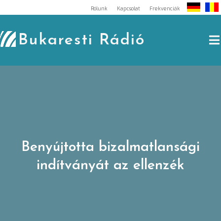
Skip
Rólunk
Kapcsolat
Frekvenciák
to
content
Bukaresti Rádió
Benyújtotta bizalmatlansági
indítványát az ellenzék