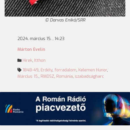
Darvas Enikő/SRR
2024. március 15. , 14:23
Márton Evelin
Hírek
,
Itthon
1848-49
,
Erdély
,
forradalom
,
Kelemen Hunor
,
Március 15.
,
RMDSZ
,
Románia
,
szabadságharc