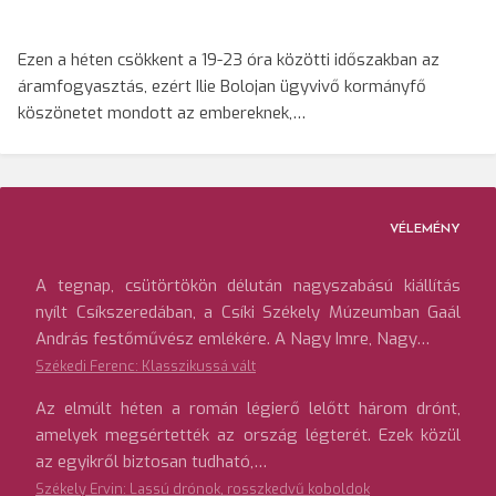
Ezen a héten csökkent a 19-23 óra közötti időszakban az
áramfogyasztás, ezért Ilie Bolojan ügyvivő kormányfő
köszönetet mondott az embereknek,…
VÉLEMÉNY
A tegnap, csütörtökön délután nagyszabású kiállítás
nyílt Csíkszeredában, a Csíki Székely Múzeumban Gaál
András festőművész emlékére. A Nagy Imre, Nagy…
Székedi Ferenc: Klasszikussá vált
Az elmúlt héten a román légierő lelőtt három drónt,
amelyek megsértették az ország légterét. Ezek közül
az egyikről biztosan tudható,…
Székely Ervin: Lassú drónok, rosszkedvű koboldok