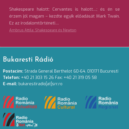
Shakespeare halott; Cervantes is halott…; és én se
érzem jól magam – kezdte egyik előadását Mark Twain.
Ez az irodalomtörténeti…
Ambrus Attila: Shakespeare és Newton
Bukaresti Rádió
Postacím:
Strada General Berthelot 60-64. 010171 Bucuresti
Telefon:
+40 21 303 15 26 Fax: +40 21 319 05 58
E-mail:
bukarestiradio[at]srr.ro