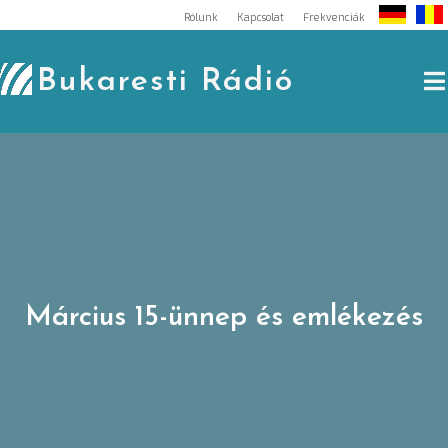
Skip
Rólunk
Kapcsolat
Frekvenciák
to
content
Bukaresti Rádió
Március 15-ünnep és emlékezés