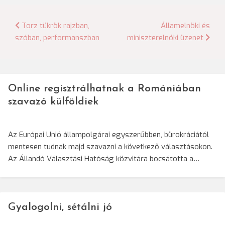
Bejegyzés
Torz tükrök rajzban,
Államelnöki és
szóban, performanszban
miniszterelnöki üzenet
navigáció
Online regisztrálhatnak a Romániában
szavazó külföldiek
Az Európai Unió állampolgárai egyszerűbben, bürokráciától
mentesen tudnak majd szavazni a következő választásokon.
Az Állandó Választási Hatóság közvitára bocsátotta a…
Gyalogolni, sétálni jó