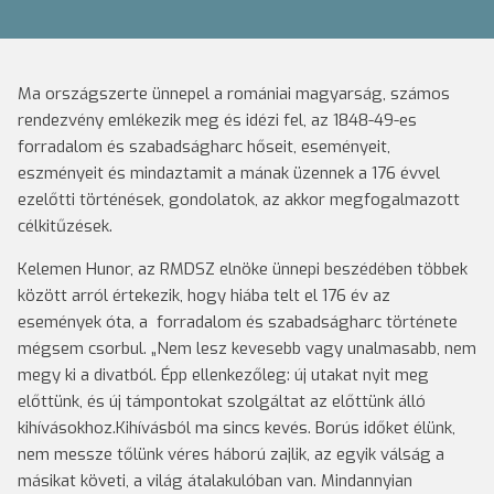
Ma országszerte ünnepel a romániai magyarság, számos
rendezvény emlékezik meg és idézi fel, az 1848-49-es
forradalom és szabadságharc hőseit, eseményeit,
eszményeit és mindaztamit a mának üzennek a 176 évvel
ezelőtti történések, gondolatok, az akkor megfogalmazott
célkitűzések.
Kelemen Hunor, az RMDSZ elnöke ünnepi beszédében többek
között arról értekezik, hogy hiába telt el 176 év az
események óta, a forradalom és szabadságharc története
mégsem csorbul. „Nem lesz kevesebb vagy unalmasabb, nem
megy ki a divatból. Épp ellenkezőleg: új utakat nyit meg
előttünk, és új támpontokat szolgáltat az előttünk álló
kihívásokhoz.Kihívásból ma sincs kevés. Borús időket élünk,
nem messze tőlünk véres háború zajlik, az egyik válság a
másikat követi, a világ átalakulóban van. Mindannyian