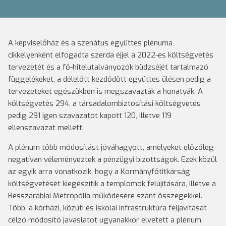
A képviselőház és a szenátus együttes plénuma
cikkelyenként elfogadta szerda éjjel a 2022-es költségvetés
tervezetét és a fő-hitelutalványozók büdzséjét tartalmazó
függelékeket, a délelőtt kezdődött együttes ülésen pedig a
tervezeteket egészükben is megszavazták a honatyák. A
költségvetés 294, a társadalombiztosítási költségvetés
pedig 291 igen szavazatot kapott 120, illetve 119
ellenszavazat mellett.
A plénum több módosítást jóváhagyott, amelyeket előzőleg
negatívan véleményeztek a pénzügyi bizottságok. Ezek közül
az egyik arra vonatkozik, hogy a Kormányfőtitkárság
költségvetését kiegészítik a templomok felújítására, illetve a
Besszarábiai Metropólia működésére szánt összegekkel.
Több, a kórházi, közúti és iskolai infrastruktúra feljavítását
célzó módosító javaslatot ugyanakkor elvetett a plénum.