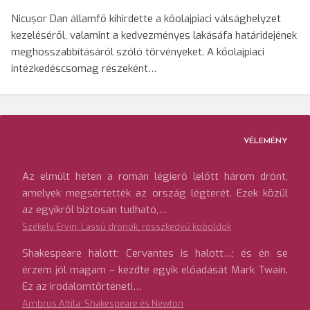
Nicușor Dan államfő kihirdette a kőolajpiaci válsághelyzet
kezeléséről, valamint a kedvezményes lakásáfa határidejének
meghosszabbításáról szóló törvényeket. A kőolajpiaci
intézkedéscsomag részeként…
VÉLEMÉNY
Az elmúlt héten a román légierő lelőtt három drónt,
amelyek megsértették az ország légterét. Ezek közül
az egyikről biztosan tudható,…
Székely Ervin: Lassú drónok, rosszkedvű koboldok
Shakespeare halott; Cervantes is halott…; és én se
érzem jól magam – kezdte egyik előadását Mark Twain.
Ez az irodalomtörténeti…
Ambrus Attila: Shakespeare és Newton