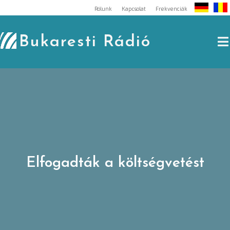
Skip
Rólunk
Kapcsolat
Frekvenciák
to
content
Bukaresti Rádió
Elfogadták a költségvetést