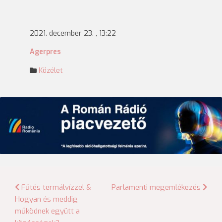
2021. december 23. , 13:22
Agerpres
Közélet
Bejegyzés
Fűtés termálvízzel &
Parlamenti megemlékezés
Hogyan és meddig
navigáció
működnek együtt a