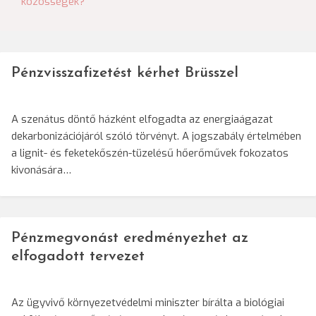
közösségek?
Pénzvisszafizetést kérhet Brüsszel
A szenátus döntő házként elfogadta az energiaágazat
dekarbonizációjáról szóló törvényt. A jogszabály értelmében
a lignit- és feketekőszén-tüzelésű hőerőművek fokozatos
kivonására…
Pénzmegvonást eredményezhet az
elfogadott tervezet
Az ügyvivő környezetvédelmi miniszter bírálta a biológiai