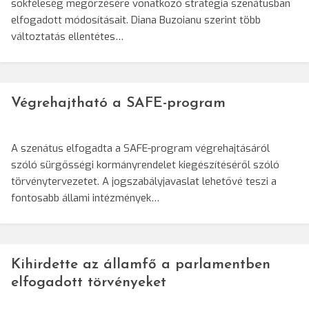
sokféleség megőrzésére vonatkozó stratégia szenátusban
elfogadott módosításait. Diana Buzoianu szerint több
változtatás ellentétes…
Végrehajtható a SAFE-program
A szenátus elfogadta a SAFE-program végrehajtásáról
szóló sürgősségi kormányrendelet kiegészítéséről szóló
törvénytervezetet. A jogszabályjavaslat lehetővé teszi a
fontosabb állami intézmények…
Kihirdette az államfő a parlamentben
elfogadott törvényeket