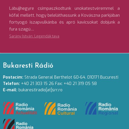
Lábujjhegyre csimpaszkodtunk unokatestvéremmel a
kőfal mellett, hogy beleláthassunk a Kovászna parkjában
fortyogó iszapvulkánba és apró kavicsokat dobjunk a
fura szagú…
Sarány István: Legendák tava
Bukaresti Rádió
Postacím:
Strada General Berthelot 60-64. 010171 Bucuresti
Telefon:
+40 21 303 15 26 Fax: +40 21 319 05 58
E-mail:
bukarestiradio[at]srr.ro