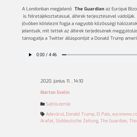
A Londonban megjelenő
The Guardian
az Európai Bizo
is félretájékoztatással, álhírek terjesztésével vádolják
jövőben kötelezni fogja a nagyobb közösségi hálózatok
jelentsék, mit tettek az álhírek terjedésének meggátolá
támogatja a Twitter álláspontját a Donald Trump amerik
2020. június 11. , 14:10
Márton Evelin
Sajtószemle
Adevărul
,
Donald Trump
,
El Pais
,
euronews.c
Arafat
,
Süddeutsche Zeitung
,
The Guardian
,
Tho