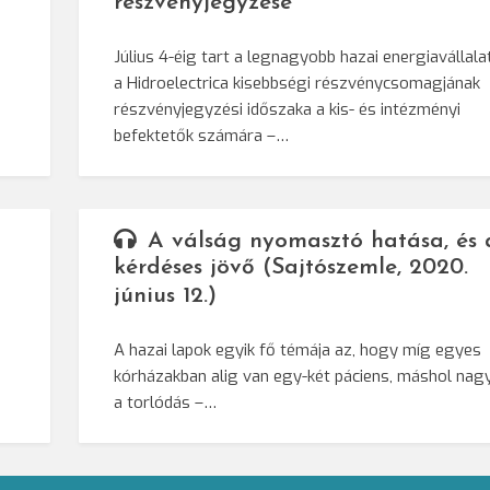
részvényjegyzése
Július 4-éig tart a legnagyobb hazai energiavállalat
a Hidroelectrica kisebbségi részvénycsomagjának
részvényjegyzési időszaka a kis- és intézményi
befektetők számára –…
A válság nyomasztó hatása, és 
kérdéses jövő (Sajtószemle, 2020.
június 12.)
A hazai lapok egyik fő témája az, hogy míg egyes
kórházakban alig van egy-két páciens, máshol nag
a torlódás –…