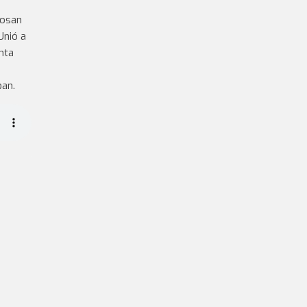
losan
Unió a
nta
ban.