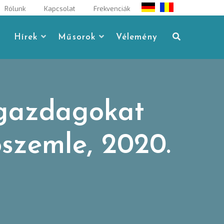
Rólunk
Kapcsolat
Frekvenciák
Hírek
Műsorok
Vélemény
 gazdagokat
szemle, 2020.