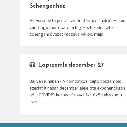
Schengenhez
Az Euractiv hírportál szerint Romániának jó esélye
van, hogy már ősztől a légi közlekedéssel a
schengeni övezet részévé váljon, majd…
Lapszemle,december 27
Baj van Kínában? A nemzetközi sajtó beszámolói
szerint Kínában december eleje óta exponencilisan
nő a COVID19-koronavírussal fertőzöttek száma -
ezzel…