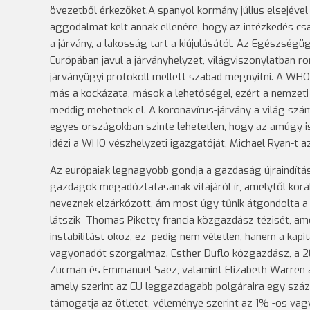
övezetből érkezőket.A spanyol kormány július elsejéve
aggodalmat kelt annak ellenére, hogy az intézkedés c
a járvány, a lakosság tart a kiújulásától. Az Egészség
Európában javul a járványhelyzet, világviszonylatban r
járványügyi protokoll mellett szabad megnyitni. A WHO
más a kockázata, mások a lehetőségei, ezért a nemzeti
meddig mehetnek el. A koronavírus-járvány a világ sz
egyes országokban szinte lehetetlen, hogy az amúgy i
idézi a WHO vészhelyzeti igazgatóját, Michael Ryan-t 
Az európaiak legnagyobb gondja a gazdaság újraindítás
gazdagok megadóztatásának vitájáról ír, amelytől kor
neveznek elzárkózott, ám most úgy tűnik átgondolta a
látszik Thomas Piketty francia közgazdász tézisét, am
instabilitást okoz, ez pedig nem véletlen, hanem a kap
vagyonadót szorgalmaz. Esther Duflo közgazdász, a 2019
Zucman és Emmanuel Saez, valamint Elizabeth Warren a
amely szerint az EU leggazdagabb polgáraira egy száz
támogatja az ötletet, véleménye szerint az 1% -os vagy