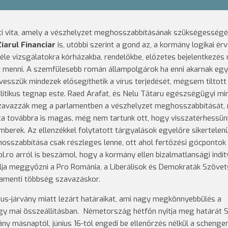
tti vita, amely a vészhelyzet meghosszabbításának szükségességé
Ziarul Financiar
is, utóbbi szerint a gond az, a kormány logikai ér
éle vizsgálatokra kórházakba, rendelőkbe, előzetes bejelentkezés n
et menni. A szemfülesebb román állampolgárok ha enni akarnak egy 
vesszük mindezek elősegíthetik a vírus terjedését, mégsem tiltott
olitikus tegnap este. Raed Arafat, és Nelu Tătaru egészségügyi mi
, szavazzák meg a parlamentben a vészhelyzet meghosszabbítását,
zata továbbra is magas, még nem tartunk ott, hogy visszatérhessün
mberek. Az ellenzékkel folytatott tárgyalások egyelőre sikertelen
hosszabbítása csak részleges lenne, ott ahol fertőzési gócpontok
l.ro arról is beszámol, hogy a kormány ellen bizalmatlansági indí
álja meggyőzni a Pro Románia, a Liberálisok és Demokraták Szöve
lamenti többség szavazáskor.
rus-járvány miatt lezárt határaikat, ami nagy megkönnyebbülés a
y mai összeállításban. Németország hétfőn nyitja meg határát S
ny másnaptól, június 16-tól engedi be ellenőrzés nélkül a schengen