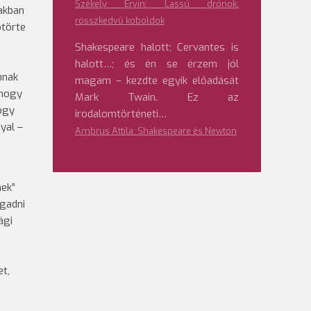
Székely Ervin: Lassú drónok,
akban
rosszkedvű koboldok
ötörte
Shakespeare halott; Cervantes is
halott…; és én se érzem jól
mnak
magam – kezdte egyik előadását
 hogy
Mark Twain. Ez az
ogy
irodalomtörténeti…
yal –
Ambrus Attila: Shakespeare és Newton
nek”
gadni
ági
t,