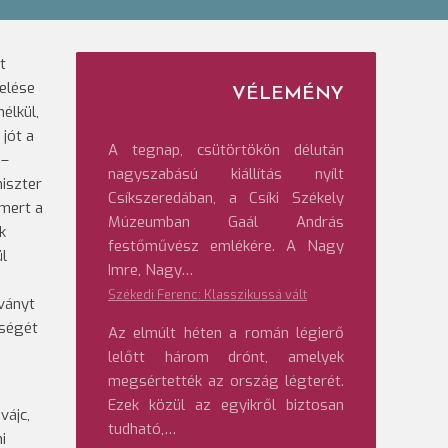
t
velése
VÉLEMÉNY
élkül,
jót a
A tegnap, csütörtökön délután
 –
nagyszabású kiállítás nyílt
niszter
Csíkszeredában, a Csíki Székely
 mert a
Múzeumban Gaál András
k
festőművész emlékére. A Nagy
ül
Imre, Nagy…
Székedi Ferenc: Klasszikussá vált
tványt
tségét
Az elmúlt héten a román légierő
lelőtt három drónt, amelyek
megsértették az ország légterét.
Ezek közül az egyikről biztosan
vájc,
tudható,…
i