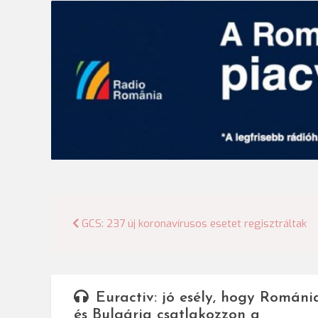
Bejegyzés
GCS: 237 új koronavírusos esetet regisztráltak
navigáció
Euractiv: jó esély, hogy Románi
és Bulgária csatlakozzon a