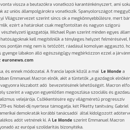
l vonta vissza a beutazókra vonatkozó karanténkényszert, ami sok
sak az uniós állampolgárokra vonatkozik. Spanyolországot meggy
ügyi Világszervezet szerint sincs ok a megkönnyebbülésre, mert bár
omlik, ezért a határokat csak megfontoltan és nagyon szigorú
 vészhelyzeti igazgatója, Michael Ryan szerint minden egyes álla
 hatóságoknak kell megítélniük a tényleges helyzet felmérésével,
ámos pontján még nem is tetőzött, ráadásul komolyan aggasztó, h
s gyenge lábakon álló egészségügy megbirkózzon ezzel a járvánn
az
euronews.com
a, és ennek módozatai. A francia lapok közül a mai
Le Monde
a
ábban Emmanuel Macron elnök, akit a tüntetők „a gazdagok elnöké
 vagyonra kiszabott adó bevezetésének lehetőségét. Macron elfo
ely szerint a vagyon egyenlőtlen megoszlása szociális és gazdas
italizmus velejárója. Csökkentésére egy világméretű progresszív
-es Nobel-díj nyertese támogatja, két Piketty tanítvány, Gabriel
merikai demokraták korábbi tanácsadói által kidolgozott adóterve
alékos adót vetnének ki. A
Le Monde
szerint Emmanuel Macron
onadó az európai szolidaritás bizonyítéka.