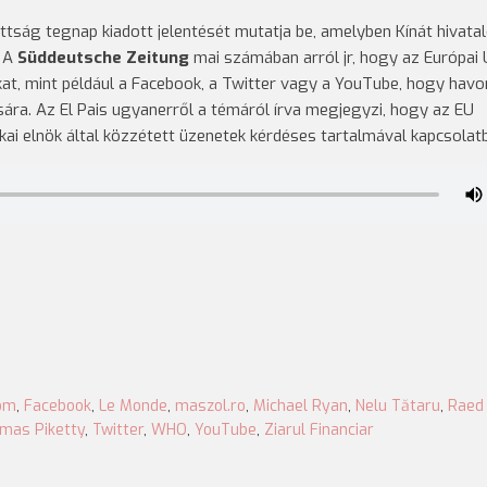
ttság tegnap kiadott jelentését mutatja be, amelyben Kínát hivata
. A
Süddeutsche Zeitung
mai számában arról jr, hogy az Európai 
at, mint például a Facebook, a Twitter vagy a YouTube, hogy havo
sára. Az El Pais ugyanerről a témáról írva megjegyzi, hogy az EU
ai elnök által közzétett üzenetek kérdéses tartalmával kapcsolat
om
,
Facebook
,
Le Monde
,
maszol.ro
,
Michael Ryan
,
Nelu Tătaru
,
Raed
mas Piketty
,
Twitter
,
WHO
,
YouTube
,
Ziarul Financiar