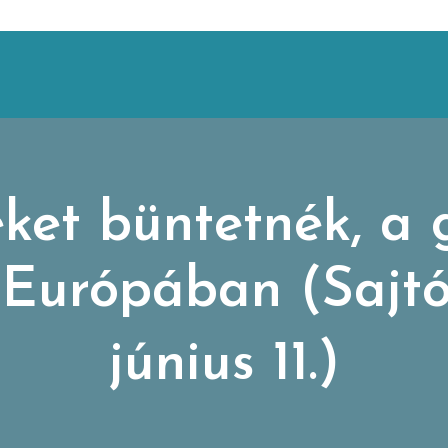
eket büntetnék, a
urópában (Sajtó
június 11.)