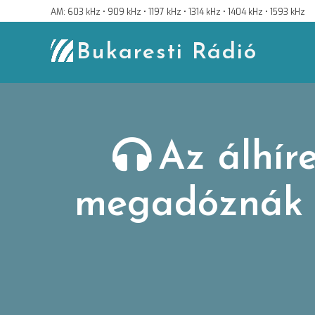
Skip
AM: 603 kHz • 909 kHz • 1197 kHz • 1314 kHz • 1404 kHz • 1593 kHz
to
content
Bukaresti Rádió
Az álhír
megadóznák E