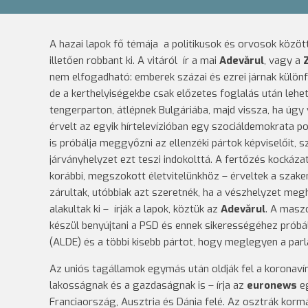
A hazai lapok fő témája a politikusok és orvosok közö
illetően robbant ki. A vitáról ír a mai
Adevărul
, vagy a
nem elfogadható: emberek százai és ezrei járnak különf
de a kerthelyiségekbe csak előzetes foglalás után leh
tengerparton, átlépnek Bulgáriába, majd vissza, ha úgy 
érvelt az egyik hírtelevízióban egy szociáldemokrata p
is próbálja meggyőzni az ellenzéki pártok képviselőit
járványhelyzet ezt teszi indokolttá. A fertőzés kocká
korábbi, megszokott életvitelünkhöz – érveltek a szake
zárultak, utóbbiak azt szeretnék, ha a vészhelyzet meg
alakultak ki – írják a lapok, köztük az
Adevărul
. A maszo
készül benyújtani a PSD és ennek sikerességéhez prób
(ALDE) és a többi kisebb pártot, hogy meglegyen a par
Az uniós tagállamok egymás után oldják fel a koronaví
lakosságnak és a gazdaságnak is – írja az
euronews
eg
Franciaország, Ausztria és Dánia felé. Az osztrák kormá