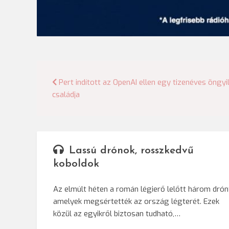
Bejegyzés
Pert indított az OpenAI ellen egy tizenéves öngyi
családja
navigáció
Lassú drónok, rosszkedvű
koboldok
Az elmúlt héten a román légierő lelőtt három drón
amelyek megsértették az ország légterét. Ezek
közül az egyikről biztosan tudható,…