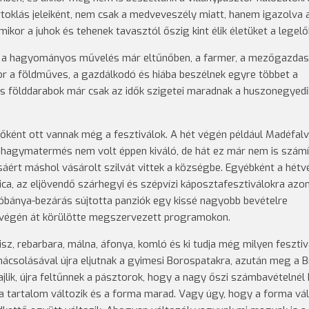
rtoklás jeleiként, nem csak a medveveszély miatt, hanem igazolva a
ikor a juhok és tehenek tavasztól őszig kint élik életüket a legelő
k, a hagyományos művelés már eltűnőben, a farmer, a mezőgazdas
r a földműves, a gazdálkodó és hiába beszélnek egyre többet a
kis földdarabok már csak az idők szigetei maradnak a huszonegyedi
ként ott vannak még a fesztiválok. A hét végén például Madéfalv
i hagymatermés nem volt éppen kiváló, de hát ez már nem is számí
áért máshol vásárolt szilvát vittek a községbe. Egyébként a hétv
ica, az eljövendő szárhegyi és szépvízi káposztafesztiválokra azo
 sóbánya-bezárás sújtotta panziók egy kissé nagyobb bevételre
étvégén át körülötte megszervezett programokon.
sz, rebarbara, málna, áfonya, komló és ki tudja még milyen fesztiv
mácsolásával újra eljutnak a gyimesi Borospatakra, azután meg a B
lik, újra feltűnnek a pásztorok, hogy a nagy őszi számbavételnél k
 a tartalom változik és a forma marad. Vagy úgy, hogy a forma vál