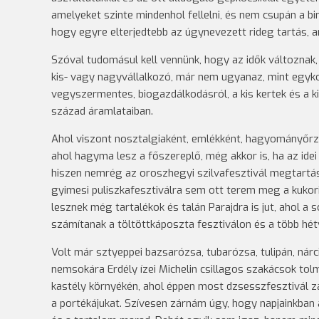
amelyeket szinte mindenhol fellelni, és nem csupán a bi
hogy egyre elterjedtebb az úgynevezett rideg tartás, am
Szóval tudomásul kell vennünk, hogy az idők változna
kis- vagy nagyvállalkozó, már nem ugyanaz, mint egyko
vegyszermentes, biogazdálkodásról, a kis kertek és a 
század áramlataiban.
Ahol viszont nosztalgiaként, emlékként, hagyományőrző
ahol hagyma lesz a főszereplő, még akkor is, ha az ide
hiszen nemrég az oroszhegyi szilvafesztivál megtartás
gyimesi puliszkafesztiválra sem ott terem meg a kukor
lesznek még tartalékok és talán Parajdra is jut, ahol a
számítanak a töltöttkáposzta fesztiválon és a több h
Volt már sztyeppei bazsarózsa, tubarózsa, tulipán, nárci
nemsokára Erdély ízei Michelin csillagos szakácsok tol
kastély környékén, ahol éppen most dzsesszfesztivál zaj
a portékájukat. Szívesen zárnám úgy, hogy napjainkban