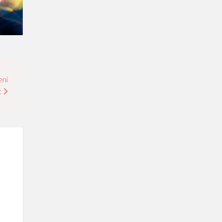
eni
t