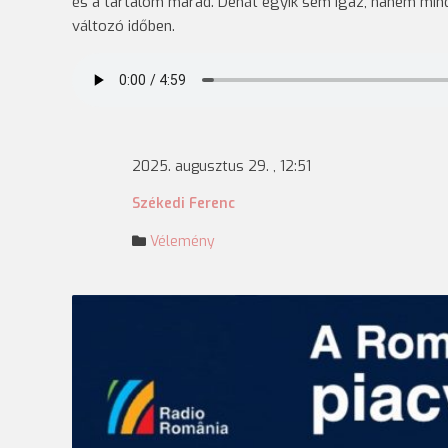
és a tartalom marad. Dehát egyik sem igaz, hanem min
változó időben.
2025. augusztus 29. , 12:51
Székedi Ferenc
Vélemény