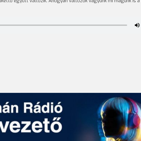
dkettő együtt változik. Ahogyan változók vagyunk mi magunk is a