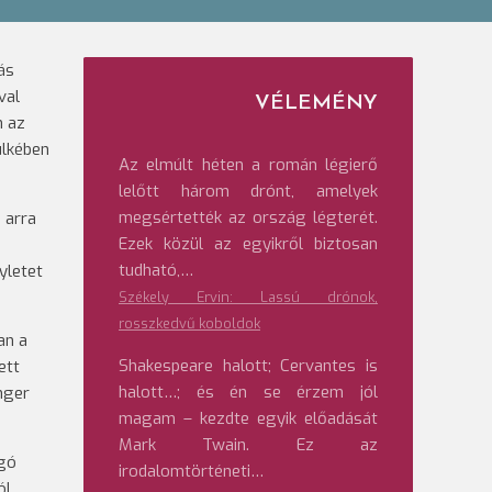
ás
val
VÉLEMÉNY
n az
ülkében
Az elmúlt héten a román légierő
lelőtt három drónt, amelyek
megsértették az ország légterét.
 arra
Ezek közül az egyikről biztosan
tudható,…
yletet
Székely Ervin: Lassú drónok,
rosszkedvű koboldok
an a
Shakespeare halott; Cervantes is
ett
halott…; és én se érzem jól
nger
magam – kezdte egyik előadását
Mark Twain. Ez az
rgó
irodalomtörténeti…
l,