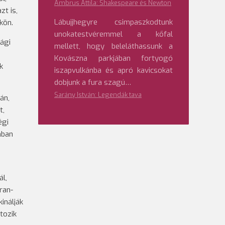
Ambrus Attila: Shakespeare és Newton
zt is,
Lábujjhegyre csimpaszkodtunk
kön.
unokatestvéremmel a kőfal
ági
mellett, hogy beleláthassunk a
Kovászna parkjában fortyogó
k
iszapvulkánba és apró kavicsokat
dobjunk a fura szagú…
Sarány István: Legendák tava
án,
t,
égi
nban
ál,
ran-
inálják
tozik