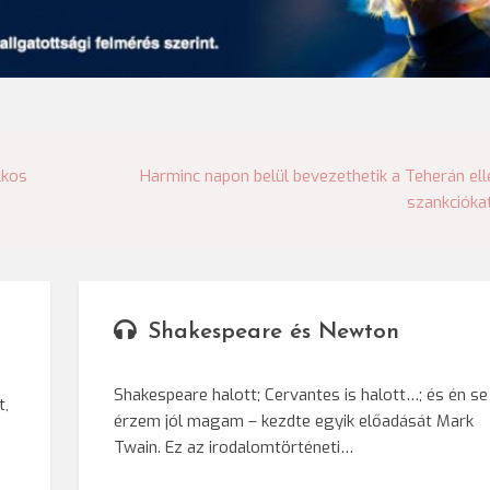
lkos
Harminc napon belül bevezethetik a Teherán ell
szankcióka
Shakespeare és Newton
Shakespeare halott; Cervantes is halott…; és én se
t,
érzem jól magam – kezdte egyik előadását Mark
Twain. Ez az irodalomtörténeti…