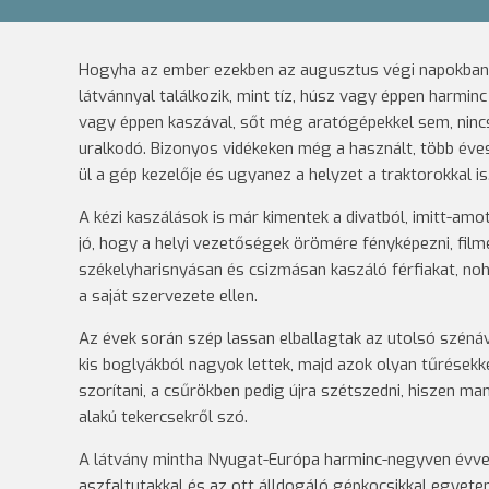
Hogyha az ember ezekben az augusztus végi napokban j
látvánnyal találkozik, mint tíz, húsz vagy éppen harmin
vagy éppen kaszával, sőt még aratógépekkel sem, ninc
uralkodó. Bizonyos vidékeken még a használt, több éve
ül a gép kezelője és ugyanez a helyzet a traktorokkal is
A kézi kaszálások is már kimentek a divatból, imitt-am
jó, hogy a helyi vezetőségek örömére fényképezni, film
székelyharisnyásan és csizmásan kaszáló férfiakat, noh
a saját szervezete ellen.
Az évek során szép lassan elballagtak az utolsó szénáv
kis boglyákból nagyok lettek, majd azok olyan tűrésekke
szorítani, a csűrökben pedig újra szétszedni, hiszen m
alakú tekercsekről szó.
A látvány mintha Nyugat-Európa harminc-negyven évvel 
aszfaltutakkal és az ott álldogáló gépkocsikkal egyete