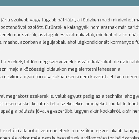
árja szűkebb vagy tágabb pátriáját, a földeken majd mindenhol m
c esztendővel ezelőtt. Eltűntek a kalangyák, nem aratnak már sarló
senek már szérűk, asztagok és szalmakazlak, mindenhol a kombáj
s, máshol azonban a legújabbak, ahol légkondicionált kormányos f
.
ott a Székelyföldön még szerveznek kaszáló-kalákakat, de ez inkább
ezni majd a közösségi oldalakon megjelentetni lehessen a
a egykor a nyári forróságokban senki nem követett el ilyen merén
al megrakott szekerek is, velük együtt pedig az a technika, ahogy
l-tekerésekkel kerültek fel a szekerekre, amelyeket rúddal le lehet
anapság a bálázás jóval egyszerűbb, legyen akár kockákról, akár he
ezelőtti állapotát vetítené elénk, a mezőkön egyre inkább kanya
mben, és akkor még nem is beszéltünk a villanypásztor hálózatokró