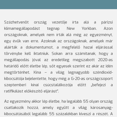
Százhetvenöt ország vezetője írta alá a párizsi
klímamegállapodást tegnap New Yorkban. Azon
országoknak, amelyek nem írták alá még az egyezményt,
egy évük van erre. Azoknak az országoknak, amelyek már
aláírták a dokumentumot, a megfelelő hazai eljárással
törvénybe kell iktatniuk. Sokan arra számítanak, hogy a
megállapodás jóval az eredetileg megszabott 2020-as
határidő előtt életbe lép, sőt egyesek szerint ez akár az idén
megtörténhet.
Kína – a világ legnagyobb széndioxid-
kibocsátója bejelentette, hogy még a G-20-as országcsoport
szeptemberi kínai csúcstalálkozója előtt „befejezi a
ratifikálást előkészítő eljárást”.
Az egyezmény akkor lép életbe, ha legalább 55 olyan ország
csatlakozik hozzá, amely együtt a világ károsanyag-
kibocsátásából legalább 55 százalékban kiveszi a részét. A