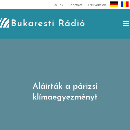
Skip
Rólunk
Kapcsolat
Frekvenciák
to
content
Bukaresti Rádió
Aláírták a párizsi
klímaegyezményt