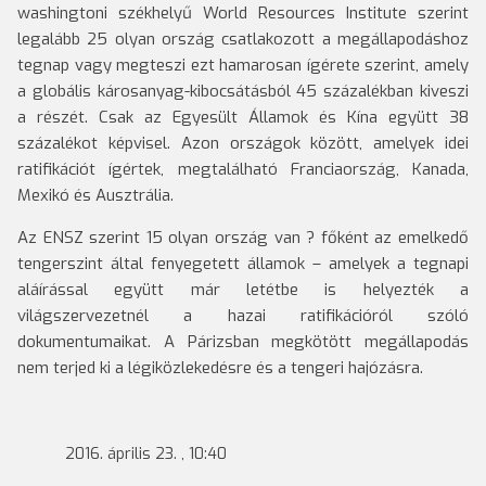
washingtoni székhelyű World Resources Institute szerint
legalább 25 olyan ország csatlakozott a megállapodáshoz
tegnap vagy megteszi ezt hamarosan ígérete szerint, amely
a globális károsanyag-kibocsátásból 45 százalékban kiveszi
a részét. Csak az Egyesült Államok és Kína együtt 38
százalékot képvisel. Azon országok között, amelyek idei
ratifikációt ígértek, megtalálható Franciaország, Kanada,
Mexikó és Ausztrália.
Az ENSZ szerint 15 olyan ország van ? főként az emelkedő
tengerszint által fenyegetett államok – amelyek a tegnapi
aláírással együtt már letétbe is helyezték a
világszervezetnél a hazai ratifikációról szóló
dokumentumaikat. A Párizsban megkötött megállapodás
nem terjed ki a légiközlekedésre és a tengeri hajózásra.
2016. április 23. , 10:40