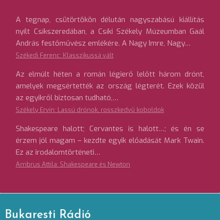
A tegnap, csütörtökön délután nagyszabású kiállítás
nyílt Csíkszeredában, a Csíki Székely Múzeumban Gaál
András festőművész emlékére. A Nagy Imre, Nagy…
Székedi Ferenc: Klasszikussá vált
Az elmúlt héten a román légierő lelőtt három drónt,
amelyek megsértették az ország légterét. Ezek közül
az egyikről biztosan tudható,…
Székely Ervin: Lassú drónok, rosszkedvű koboldok
Shakespeare halott; Cervantes is halott…; és én se
érzem jól magam – kezdte egyik előadását Mark Twain.
Ez az irodalomtörténeti…
Ambrus Attila: Shakespeare és Newton
Bukaresti Rádió