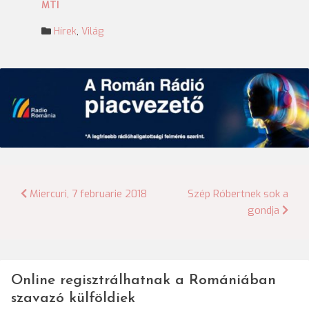
MTI
Hírek
,
Világ
Bejegyzés
Miercuri, 7 februarie 2018
Szép Róbertnek sok a
gondja
navigáció
Online regisztrálhatnak a Romániában
szavazó külföldiek