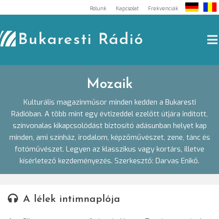
Skip
Rólunk
Kapcsolat
Frekvenciák
to
content
Bukaresti Rádió
Mozaik
Kulturális magazinműsor minden kedden a Bukaresti
Rádióban. A több mint egy évtizeddel ezelőtt útjára indított,
színvonalas kikapcsolódást biztosító adásunban helyet kap
minden, ami színház, irodalom, képzőművészet, zene, tánc és
fotóművészet. Legyen az klasszikus vagy kortárs, illetve
kísérletező kezdeményezés. Szerkesztő: Darvas Enikő.
A lélek intimnaplója