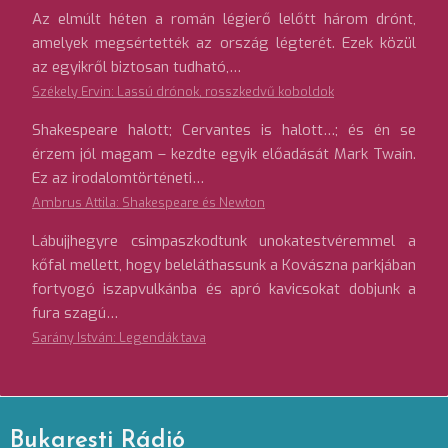
Az elmúlt héten a román légierő lelőtt három drónt,
amelyek megsértették az ország légterét. Ezek közül
az egyikről biztosan tudható,…
Székely Ervin: Lassú drónok, rosszkedvű koboldok
Shakespeare halott; Cervantes is halott…; és én se
érzem jól magam – kezdte egyik előadását Mark Twain.
Ez az irodalomtörténeti…
Ambrus Attila: Shakespeare és Newton
Lábujjhegyre csimpaszkodtunk unokatestvéremmel a
kőfal mellett, hogy beleláthassunk a Kovászna parkjában
fortyogó iszapvulkánba és apró kavicsokat dobjunk a
fura szagú…
Sarány István: Legendák tava
Bukaresti Rádió