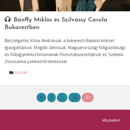
Bánffy Miklós és Szilvássy Carola
Bukarestben
Beszélgetés Kósa Andrással, a bukaresti Balassi Intézet
igazgatójával, Magdó Jánossal, Magyarország Külgazdasági
és Külügyminisztériumának főosztályvezetőjével és Szebeni
Zsuzsanna színháztörténésszel
Mozaik
Bejegyzések
1
…
36
37
lapozása
VÉLEMÉNY