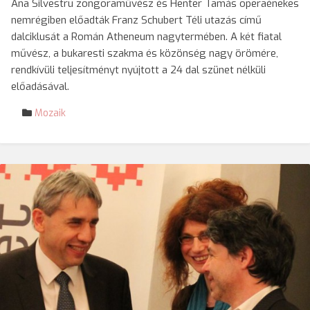
Ana Silvestru zongoraművész és Henter Tamás operaénekes
nemrégiben előadták Franz Schubert Téli utazás című
dalciklusát a Román Atheneum nagytermében. A két fiatal
művész, a bukaresti szakma és közönség nagy örömére,
rendkívüli teljesítményt nyújtott a 24 dal szünet nélküli
előadásával.
Mozaik