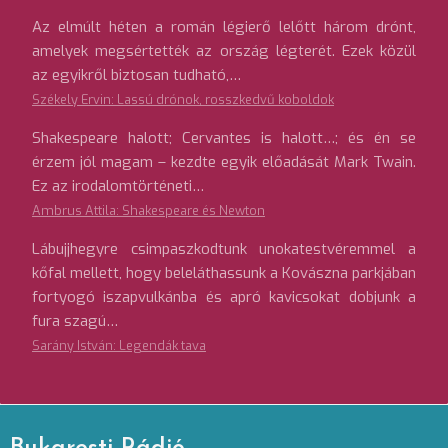
Az elmúlt héten a román légierő lelőtt három drónt,
amelyek megsértették az ország légterét. Ezek közül
az egyikről biztosan tudható,…
Székely Ervin: Lassú drónok, rosszkedvű koboldok
Shakespeare halott; Cervantes is halott…; és én se
érzem jól magam – kezdte egyik előadását Mark Twain.
Ez az irodalomtörténeti…
Ambrus Attila: Shakespeare és Newton
Lábujjhegyre csimpaszkodtunk unokatestvéremmel a
kőfal mellett, hogy beleláthassunk a Kovászna parkjában
fortyogó iszapvulkánba és apró kavicsokat dobjunk a
fura szagú…
Sarány István: Legendák tava