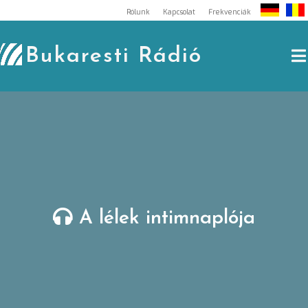
Skip
Rólunk
Kapcsolat
Frekvenciák
to
content
Bukaresti Rádió
A lélek intimnaplója