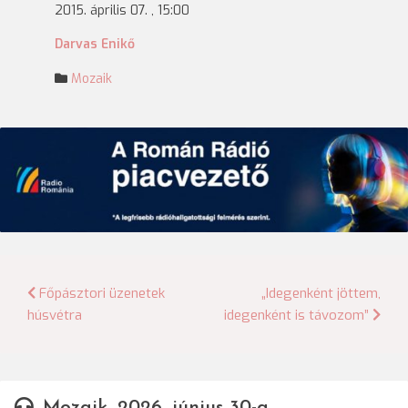
2015. április 07. , 15:00
Darvas Enikő
Mozaik
Bejegyzés
Főpásztori üzenetek
„Idegenként jöttem,
húsvétra
idegenként is távozom”
navigáció
Mozaik, 2026. június 30-a