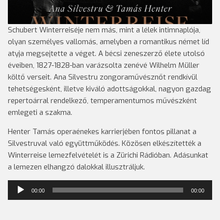
Schubert Winterreiséje nem más, mint a lélek intimnaplója,
olyan személyes vallomás, amelyben a romantikus német líd
atyja megsejtette a véget. A bécsi zeneszerző élete utolsó
éveiben, 1827-1828-ban varázsolta zenévé Wilhelm Müller
költő verseit. Ana Silvestru zongoraművésznőt rendkívül
tehetségesként, illetve kiváló adottságokkal, nagyon gazdag
repertoárral rendelkező, temperamentumos művészként
emlegeti a szakma.
Henter Tamás operaénekes karrierjében fontos pillanat a
Silvestruval való együttműködés. Közösen elkészítették a
Winterreise lemezfelvételét is a Zürichi Rádióban. Adásunkat
a lemezen elhangzó dalokkal illusztráljuk.
Audió
00:00
00:00
lejátszó