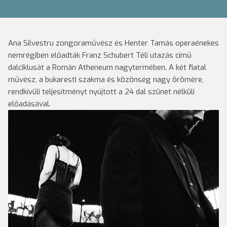
Ana Silvestru zongoraművész és Henter Tamás operaénekes
nemrégiben előadták Franz Schubert Téli utazás című
dalciklusát a Román Atheneum nagytermében. A két fiatal
művész, a bukaresti szakma és közönség nagy örömére,
rendkívüli teljesítményt nyújtott a 24 dal szünet nélküli
előadásával.