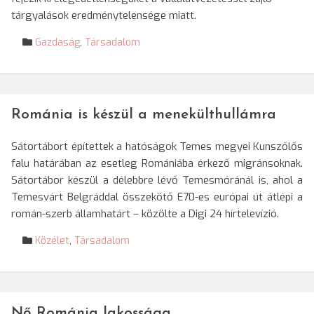
tárgyalások eredménytelensége miatt.
Gazdaság
,
Társadalom
Románia is készül a menekülthullámra
Sátortábort építettek a hatóságok Temes megyei Kunszőlős
falu határában
az esetleg Romániába érkező migránsoknak.
Sátortábor készül a délebbre lévő Temesmóránál is, ahol a
Temesvárt Belgráddal összekötő E70-es európai út átlépi a
román-szerb államhatárt – közölte a Digi 24 hírtelevízió.
Közélet
,
Társadalom
Nő Románia lakossága