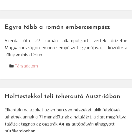
Egyre több a román embercsempész
Szerda óta 27 román állampolgárt vettek őrizetbe
Magyarországon embercsempészet gyanújával – közölte a
külügyminisztérium.
Társadalom
Holttestekkel teli teherautó Ausztriában
Elkapták ma azokat az embercsempészeket, akik felelősek
lehetnek annak a 71 menekültnek a haláláért, akiket megfullva
találtak tegnap az osztrák A4-es autópályán elhagyott
hűtőkamionban.