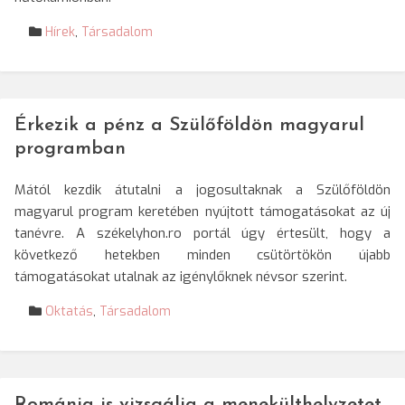
Hírek
,
Társadalom
Érkezik a pénz a Szülőföldön magyarul
programban
Mától kezdik átutalni a jogosultaknak a Szülőföldön
magyarul program keretében nyújtott támogatásokat az új
tanévre. A székelyhon.ro portál úgy értesült, hogy a
következő hetekben minden csütörtökön újabb
támogatásokat utalnak az igénylőknek névsor szerint.
Oktatás
,
Társadalom
Románia is vizsgálja a menekülthelyzetet