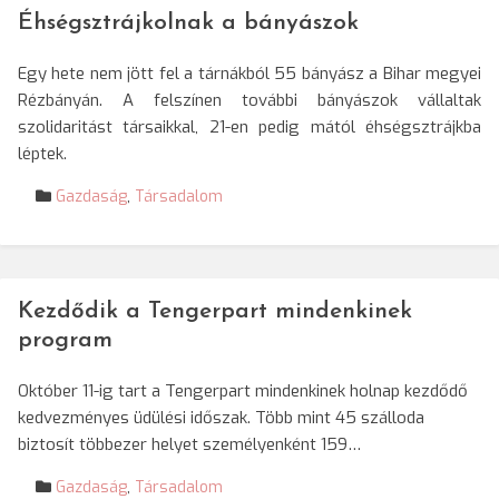
Éhségsztrájkolnak a bányászok
Egy hete nem jött fel a tárnákból 55 bányász a Bihar megyei
Rézbányán. A felszínen további bányászok vállaltak
szolidaritást társaikkal, 21-en pedig mától éhségsztrájkba
léptek.
Gazdaság
,
Társadalom
Kezdődik a Tengerpart mindenkinek
program
Október 11-ig tart a Tengerpart mindenkinek holnap kezdődő
kedvezményes üdülési időszak. Több mint 45 szálloda
biztosít többezer helyet személyenként 159…
Gazdaság
,
Társadalom