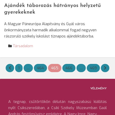
Ajándék táborozás hátrányos helyzetű
gyerekeknek
A Magyar Páneurópa Alapítvány és Gyál város
önkormányzata harmadik alkalommal fogad negyven
rászoruló székely iskolást tíznapos ajándéktáborba.
Társadalom
Bejegyzések
1
…
464
465
466
…
469
lapozása
VÉLEMÉNY
A tegnap, csütörtökön délután nagyszabású kiállítás
nyílt Csíkszeredában, a Csíki Székely Múzeumban Gaál
András festőművész emlékére. A Nagy Imre, Nagy…