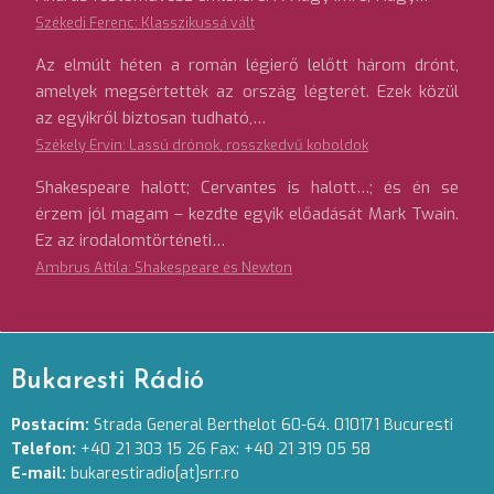
Székedi Ferenc: Klasszikussá vált
Az elmúlt héten a román légierő lelőtt három drónt,
amelyek megsértették az ország légterét. Ezek közül
az egyikről biztosan tudható,…
Székely Ervin: Lassú drónok, rosszkedvű koboldok
Shakespeare halott; Cervantes is halott…; és én se
érzem jól magam – kezdte egyik előadását Mark Twain.
Ez az irodalomtörténeti…
Ambrus Attila: Shakespeare és Newton
Bukaresti Rádió
Postacím:
Strada General Berthelot 60-64. 010171 Bucuresti
Telefon:
+40 21 303 15 26 Fax: +40 21 319 05 58
E-mail:
bukarestiradio[at]srr.ro