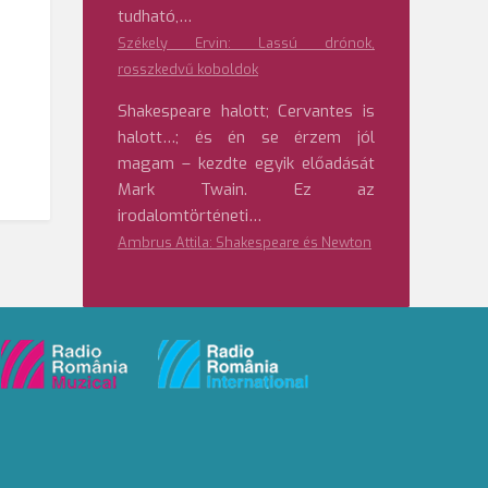
tudható,…
Székely Ervin: Lassú drónok,
rosszkedvű koboldok
Shakespeare halott; Cervantes is
halott…; és én se érzem jól
magam – kezdte egyik előadását
Mark Twain. Ez az
irodalomtörténeti…
Ambrus Attila: Shakespeare és Newton