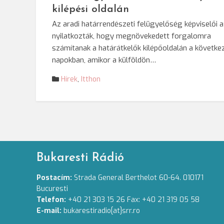
kilépési oldalán
Az aradi határrendészeti felügyelőség képviselői a
nyilatkozták, hogy megnövekedett forgalomra
számítanak a határátkelők kilépőoldalán a követke
napokban, amikor a külföldön…
Hírek
,
Itthon
Bukaresti Rádió
Postacím:
Strada General Berthelot 60-64. 010171
Bucuresti
Telefon:
+40 21 303 15 26 Fax: +40 21 319 05 58
E-mail:
bukarestiradio[at]srr.ro