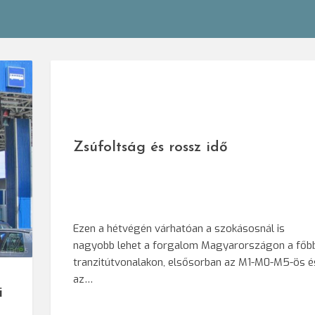
Zsúfoltság és rossz idő
Ezen a hétvégén várhatóan a szokásosnál is
nagyobb lehet a forgalom Magyarországon a főb
erpres
tranzitútvonalakon, elsősorban az M1-M0-M5-ös é
az…
i