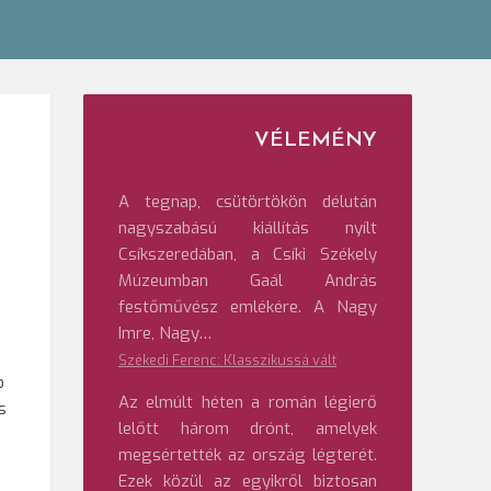
VÉLEMÉNY
A tegnap, csütörtökön délután
nagyszabású kiállítás nyílt
Csíkszeredában, a Csíki Székely
Múzeumban Gaál András
festőművész emlékére. A Nagy
Imre, Nagy…
Székedi Ferenc: Klasszikussá vált
b
Az elmúlt héten a román légierő
s
lelőtt három drónt, amelyek
megsértették az ország légterét.
Ezek közül az egyikről biztosan