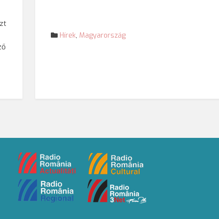
zt
Hírek
,
Magyarország
ző