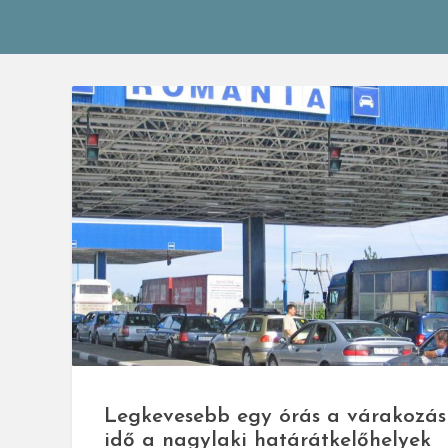
© Ag
Legkevesebb egy órás a várakozás
idő a nagylaki határátkelőhelyek