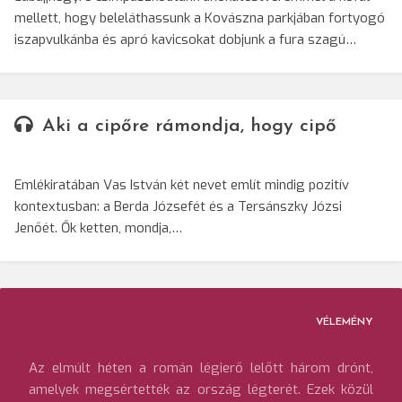
mellett, hogy beleláthassunk a Kovászna parkjában fortyogó
iszapvulkánba és apró kavicsokat dobjunk a fura szagú…
Aki a cipőre rámondja, hogy cipő
Emlékiratában Vas István két nevet említ mindig pozitív
kontextusban: a Berda Józsefét és a Tersánszky Józsi
Jenőét. Ők ketten, mondja,…
VÉLEMÉNY
Az elmúlt héten a román légierő lelőtt három drónt,
amelyek megsértették az ország légterét. Ezek közül