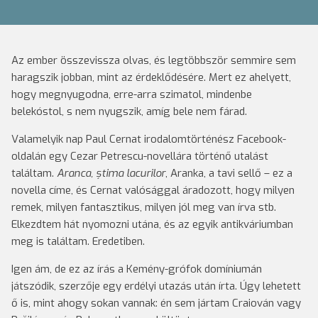
Az ember összevissza olvas, és legtöbbször semmire sem
haragszik jobban, mint az érdeklődésére. Mert ez ahelyett,
hogy megnyugodna, erre-arra szimatol, mindenbe
belekóstol, s nem nyugszik, amíg bele nem fárad.
Valamelyik nap Paul Cernat irodalomtörténész Facebook-
oldalán egy Cezar Petrescu-novellára történő utalást
találtam.
Aranca, știma lacurilor
, Aranka, a tavi sellő – ez a
novella címe, és Cernat valósággal áradozott, hogy milyen
remek, milyen fantasztikus, milyen jól meg van írva stb.
Elkezdtem hát nyomozni utána, és az egyik antikváriumban
meg is találtam. Eredetiben.
Igen ám, de ez az írás a Kemény-grófok domíniumán
játszódik, szerzője egy erdélyi utazás után írta. Úgy lehetett
ő is, mint ahogy sokan vannak: én sem jártam Craiován vagy