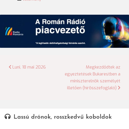
Bejegyzés
Luni, 18 mai 2026
Megkezdődtek az
egyeztetések Bukarestben a
navigáció
miniszterelnök személyét
illetően (hírösszefoglaló)
Lassú drónok, rosszkedvű koboldok