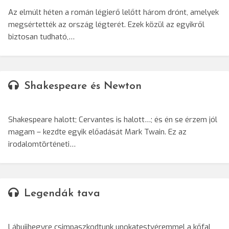
Az elmúlt héten a román légierő lelőtt három drónt, amelyek
megsértették az ország légterét. Ezek közül az egyikről
biztosan tudható,…
Shakespeare és Newton
Shakespeare halott; Cervantes is halott…; és én se érzem jól
magam – kezdte egyik előadását Mark Twain. Ez az
irodalomtörténeti…
Legendák tava
Lábujjhegyre csimpaszkodtunk unokatestvéremmel a kőfal