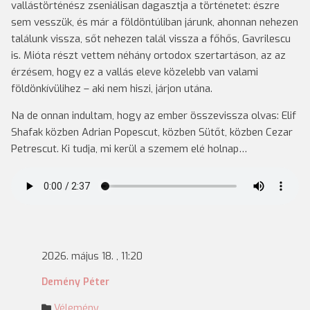
vallástörténész zseniálisan dagasztja a történetet: észre
sem vesszük, és már a földöntúliban járunk, ahonnan nehezen
találunk vissza, sőt nehezen talál vissza a főhős, Gavrilescu
is. Mióta részt vettem néhány ortodox szertartáson, az az
érzésem, hogy ez a vallás eleve közelebb van valami
földönkívülihez – aki nem hiszi, járjon utána.
Na de onnan indultam, hogy az ember összevissza olvas: Elif
Shafak közben Adrian Popescut, közben Sütőt, közben Cezar
Petrescut. Ki tudja, mi kerül a szemem elé holnap…
2026. május 18. , 11:20
Demény Péter
Vélemény