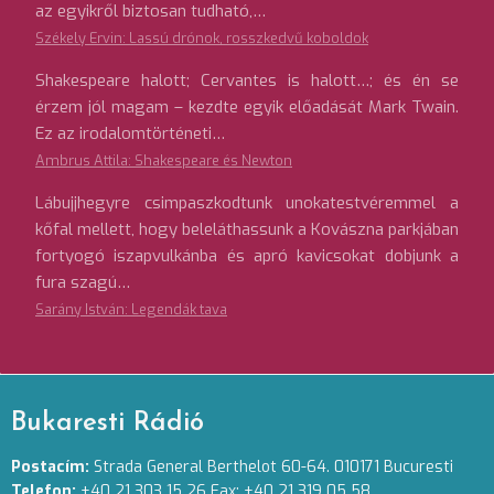
az egyikről biztosan tudható,…
Székely Ervin: Lassú drónok, rosszkedvű koboldok
Shakespeare halott; Cervantes is halott…; és én se
érzem jól magam – kezdte egyik előadását Mark Twain.
Ez az irodalomtörténeti…
Ambrus Attila: Shakespeare és Newton
Lábujjhegyre csimpaszkodtunk unokatestvéremmel a
kőfal mellett, hogy beleláthassunk a Kovászna parkjában
fortyogó iszapvulkánba és apró kavicsokat dobjunk a
fura szagú…
Sarány István: Legendák tava
Bukaresti Rádió
Postacím:
Strada General Berthelot 60-64. 010171 Bucuresti
Telefon:
+40 21 303 15 26 Fax: +40 21 319 05 58