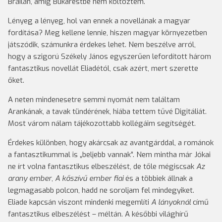
Brăilán, amíg Bukarestbe nem költöztem.
Lényeg a lényeg, hol van ennek a novellának a magyar
fordítása? Meg kellene lennie, hiszen magyar környezetben
játszódik, számunkra érdekes lehet. Nem beszélve arról,
hogy a szigorú Székely János egyszerűen lefordított három
fantasztikus novellát Eliadétól, csak azért, mert szerette
őket.
A neten mindenesetre semmi nyomát nem találtam
Arankának, a tavak tündérének, hiába tettem tűvé Digitáliát.
Most várom nálam tájékozottabb kollégáim segítségét.
Érdekes különben, hogy akárcsak az avantgárddal, a románok
a fantasztikummal is „beljebb vannak”. Nem mintha már Jókai
ne írt volna fantasztikus elbeszélést, de tőle mégiscsak
Az
arany ember
,
A kőszívű ember fiai
és a többiek állnak a
legmagasabb polcon, hadd ne soroljam fel mindegyiket.
Eliade kapcsán viszont mindenki megemlíti
A lányoknál
című
fantasztikus elbeszélést – méltán. A későbbi világhírű