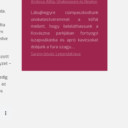
Ambrus Attila: Shakespeare és Newton
da.
Lábujjhegyre csimpaszkodtunk
unokatestvéremmel a kőfal
dta
mellett, hogy beleláthassunk a
em
Kovászna parkjában fortyogó
edve
iszapvulkánba és apró kavicsokat
dobjunk a fura szagú…
Sarány István: Legendák tava
ozott
yzet –
edig
i az
os