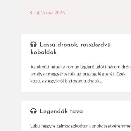
Bejegyzés
Joi, 14 mai 2026
navigáció
Lassú drónok, rosszkedvű
koboldok
Az elmúlt héten a román légierő lelőtt három drón
amelyek megsértették az ország légterét. Ezek
közül az egyikről biztosan tudható,…
Legendák tava
Lábujjhegyre csimpaszkodtunk unokatestvéremme