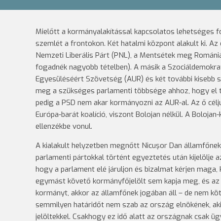
Mielőtt a kormányalakítással kapcsolatos lehetséges 
szemlét a frontokon. Két hatalmi központ alakult ki. Az
Nemzeti Liberális Párt (PNL), a Mentsétek meg Románi
fogadnék nagyobb tételben). A másik a Szociáldemokrat
Egyesüléséért Szövetség (AUR) és két további kisebb 
meg a szükséges parlamenti többsége ahhoz, hogy el tu
pedig a PSD nem akar kormányozni az AUR-al. Az ő célju
Európa-barát koalíció, viszont Bolojan nélkül. A Boloj
ellenzékbe vonul.
A kialakult helyzetben megnőtt Nicuşor Dan államfőnek
parlamenti pártokkal történt egyeztetés után kijelölje a
hogy a parlament elé járuljon és bizalmat kérjen maga
egymást követő kormányfőjelölt sem kapja meg, és az el
kormányt, akkor az államfőnek jogában áll – de nem köt
semmilyen határidőt nem szab az ország elnökének, aki 
jelöltekkel. Csakhogy ez idő alatt az országnak csak ü