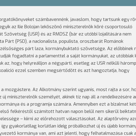
forgatókönyveket számbavennénk, javaslom, hogy tartsunk egy rö
 egyik az Ilie Bolojan leköszönő miniszterelnök köré csoportosuló
át Szövetség (USR) és az RMDSZ (bár ez utóbbi lojalitására nem
a Párt (PSD), a nacionalista, populista, oroszbarát Románok
szélsőséges párt laza, kormánybuktató szövetsége. Az előbbinek n
dják fogadtatni a parlamenttel a saját kormányukat, az utóbbiak 
k az, hogy helyreálljon a négypárti, esetleg az USR nélküli háromp
an-koalíció ezzel szemben megsértődött és azt hangoztatja, hogy
 a mozgástere. Az Alkotmány szerint ugyanis, most rajta a sor, h
z új miniszterelnök személyét, akinek tíz nap áll a rendelkezésére a
, kormánya és a programja számára. Amennyiben ezt a bizalmat két
ső felkéréstől számított hatvan napon belül nem sikerül beiktatni
elessége – kiírni az előrehozott választásokat. Az alaptörvény a
így gyakorlatilag korlátlan ideig próbálkozhat új és újabb kormán
gyvezető kormánya van, ami azt jelenti, hogy felhatalmazása csak 