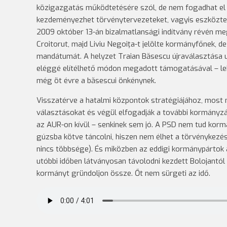
közigazgatás működtetésére szól, de nem fogadhat el
kezdeményezhet törvénytervezeteket, vagyis eszköztele
2009 október 13-án bizalmatlansági indítvány révén me
Croitorut, majd Liviu Negoiţa-t jelölte kormányfőnek, 
mandátumát. A helyzet Traian Băsescu újraválasztása 
eléggé elítélhető módon megadott támogatásával – le
még öt évre a băsescui önkénynek.
Visszatérve a hatalmi központok stratégiájához, most mi
választásokat és végül elfogadják a további kormányzás
az AUR-on kívül – senkinek sem jó. A PSD nem tud kormá
gúzsba kötve táncolni, hiszen nem élhet a törvénykezé
nincs többsége). És miközben az eddigi kormánypártok a
utóbbi időben látványosan távolodni kezdett Bolojantó
kormányt gründoljon össze. Őt nem sürgeti az idő.