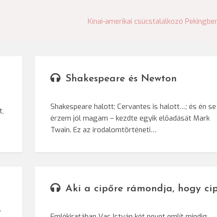
Kínai-amerikai csúcstalálkozó Pekingbe
Shakespeare és Newton
Shakespeare halott; Cervantes is halott…; és én se
t,
érzem jól magam – kezdte egyik előadását Mark
Twain. Ez az irodalomtörténeti…
Aki a cipőre rámondja, hogy ci
l
Emlékiratában Vas István két nevet említ mindig