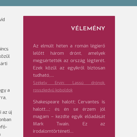
vid
VÉLEMÉNY
Az elmúlt héten a román légierő
incs
lelőtt három drónt, amelyek
közül
megsértették az ország légterét.
árti
Ezek közül az egyikről biztosan
tudható,…
Székely Ervin: Lassú drónok,
ogy a
rosszkedvű koboldok
rra,
Shakespeare halott; Cervantes is
halott…; és én se érzem jól
 az új
magam – kezdte egyik előadását
zonban
Mark Twain. Ez az
yfő-
irodalomtörténeti…
a