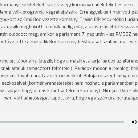
 kormányrendeleteket, sürgősségi kormányrendeleteket és nem
nné válik programja végrehajtására. Erre egyébként már volt pél
gbukott az Emil Boc vezette kormány. Traian Băsescu előbb Lucian
de az egyik megbukott, a másik pedig még a szavazás előtt visszaa
után oldódott meg, amikor a parlament 71 nap után – az RMDSZ n
hetővé tette a második Boc-kormány beiktatását szabad utat eng
ndkét tábor arra játszik, hogy a másik el akarja kerülni az előreh
nak általuk támasztott feltételeit. Paradox módon a jelenlegi hel
nyozni, távol marad az erőforrásoktól, Bolojan viszont kénytelen
s eszközeivel (kormányrendeleteket nem hozhat, a parlamentben p
zt várják, hogy a másik rántsa félre a kormányt, Nicuşor Dan – ak
l – nem várt lehetőséget kapott arra, hogy egy számára barátság