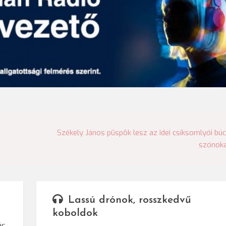
Székely János püspök lesz az idei csíksomlyói bú
szónok
Lassú drónok, rosszkedvű
koboldok
ás