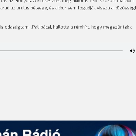
rtás az előnyös. A kirekesztés még akkor is fenn szokott maradni,
marad az árulás bélyege, és akkor sem fogadják vissza a közösség
 is odasúgtam: „Pali bácsi, hallotta a rémhírt, hogy megszűntek a