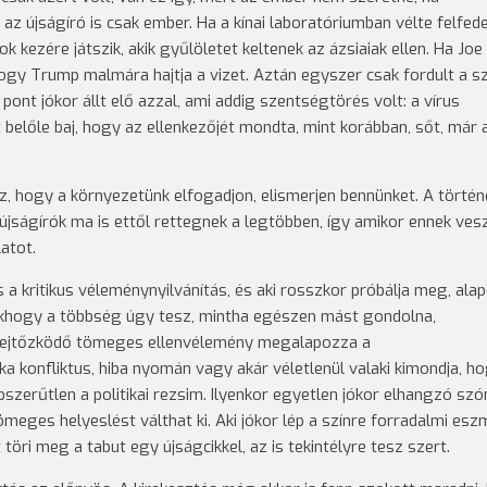
z újságíró is csak ember. Ha a kínai laboratóriumban vélte felfede
k kezére játszik, akik gyűlöletet keltenek az ázsiaiak ellen. Ha Joe
hogy Trump malmára hajtja a vizet. Aztán egyszer csak fordult a sz
 pont jókor állt elő azzal, ami addig szentségtörés volt: a vírus
t belőle baj, hogy az ellenkezőjét mondta, mint korábban, sőt, már 
, hogy a környezetünk elfogadjon, elismerjen bennünket. A törté
Az újságírók ma is ettől rettegnek a legtöbben, így amikor ennek ves
latot.
 a kritikus véleménynyilvánítás, és aki rosszkor próbálja meg, ala
sakhogy a többség úgy tesz, mintha egészen mást gondolna,
 rejtőzködő tömeges ellenvélemény megalapozza a
a konfliktus, hiba nyomán vagy akár véletlenül valaki kimondja, h
épszerűtlen a politikai rezsim. Ilyenkor egyetlen jókor elhangzó szó
ömeges helyeslést válthat ki. Aki jókor lép a színre forradalmi eszm
töri meg a tabut egy újságcikkel, az is tekintélyre tesz szert.