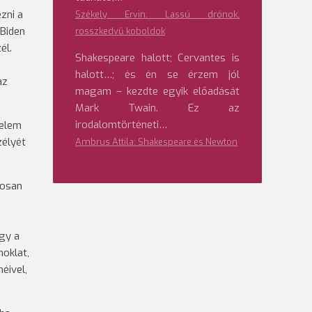
zni a
Székely Ervin: Lassú drónok,
 Biden
rosszkedvű koboldok
él.
Shakespeare halott; Cervantes is
halott…; és én se érzem jól
az
magam – kezdte egyik előadását
Mark Twain. Ez az
irodalomtörténeti…
nelem
zélyét
Ambrus Attila: Shakespeare és Newton
posan
ogy a
noklat,
éivel,