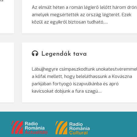
Az elmúlt héten a román légierő lelőtt három drón
amelyek megsértették az ország légterét. Ezek
közül az egyikről biztosan tudható,…
Legendák tava
Lábujjhegyre csimpaszkodtunk unokatestvéremme
a kőfal mellett, hogy beleláthassunk a Kovászna
parkjában fortyogó iszapvulkánba és apró
kavicsokat dobjunk a fura szagú…