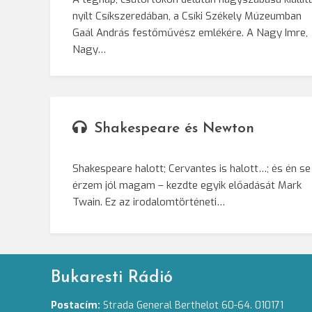
nyílt Csíkszeredában, a Csíki Székely Múzeumban
Gaál András festőművész emlékére. A Nagy Imre,
Nagy…
Shakespeare és Newton
Shakespeare halott; Cervantes is halott…; és én se
érzem jól magam – kezdte egyik előadását Mark
Twain. Ez az irodalomtörténeti…
Bukaresti Rádió
Postacím:
Strada General Berthelot 60-64. 010171