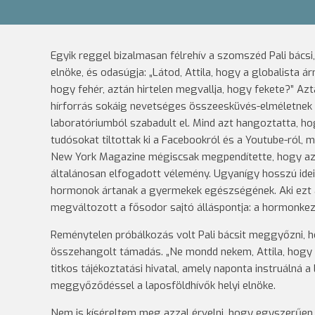
Egyik reggel bizalmasan félrehív a szomszéd Pali bácsi
elnöke, és odasúgja: „Látod, Attila, hogy a globalista á
hogy fehér, aztán hirtelen megvallja, hogy fekete?” Aztá
hírforrás sokáig nevetséges összeesküvés-elméletnek mi
laboratóriumból szabadult el. Mind azt hangoztatta, h
tudósokat tiltottak ki a Facebookról és a Youtube-ról, 
New York Magazine mégiscsak megpendítette, hogy az a 
általánosan elfogadott vélemény. Ugyanígy hosszú idei
hormonok ártanak a gyermekek egészségének. Aki ezt áll
megváltozott a fősodor sajtó álláspontja: a hormonkez
Reménytelen próbálkozás volt Pali bácsit meggyőzni, ho
összehangolt támadás. „Ne mondd nekem, Attila, hogy a
titkos tájékoztatási hivatal, amely naponta instruálná a
meggyőződéssel a laposföldhívők helyi elnöke.
Nem is kíséreltem meg azzal érvelni, hogy egyszerűen 