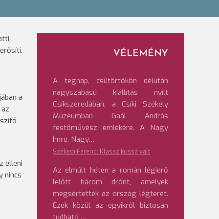
tti
rősíti,
VÉLEMÉNY
A tegnap, csütörtökön délután
nagyszabású kiállítás nyílt
jában a
Csíkszeredában, a Csíki Székely
 az
Múzeumban Gaál András
szítő
festőművész emlékére. A Nagy
Imre, Nagy…
Székedi Ferenc: Klasszikussá vált
 elleni
Az elmúlt héten a román légierő
y nincs
lelőtt három drónt, amelyek
megsértették az ország légterét.
Ezek közül az egyikről biztosan
tudható,…