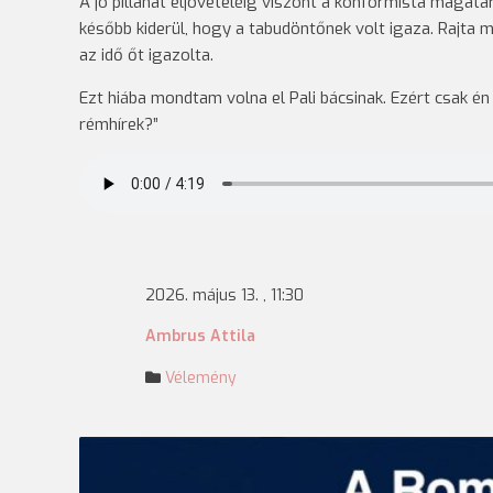
A jó pillanat eljöveteléig viszont a konformista magata
később kiderül, hogy a tabudöntőnek volt igaza. Rajta 
az idő őt igazolta.
Ezt hiába mondtam volna el Pali bácsinak. Ezért csak én
rémhírek?”
2026. május 13. , 11:30
Ambrus Attila
Vélemény