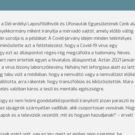
, a Dél-erdélyi Laposföldhívők és Ufonauták Egyesületének Cenk ala
rnyékkormány miként irányítja a mérvadó sajtót, amely előbb váltig e
n sorolja is a példákat: A Covid-járvány idején minden tekintélyes
nősítette azt a feltételezést, hogy a Covid-19 vírus egy
ogy ezt az álláspontot réges-rég megcáfolta a tudomány. Neves
mert nem értettek egyet a hivatalos állásponttal. Aztán 2021 január
vírus bizony laborszökevény. Néhány hét leforgása alatt ez lett
g tabu volt a médiában, hogy a nemváltó vagy a nemváltást előké
ította, arra rákenték, hogy transzfóbiás és kiközösítették. Mára
elés valóban káros a testi és mentális egészségre.
gy ez nem holmi gondolatközpontból irányított józan paraszti ész
z újságírók szárnyatlan vadlibák, akik csoportosan vonulnak. Hog
 lapok és a televíziók vezetőit, mit és hogyan hazudjanak!” – érvelt
csak azért volt, van ez így, mert az ember nem szeretné, ha