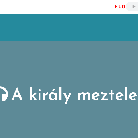
ÉLŐ
A király meztel