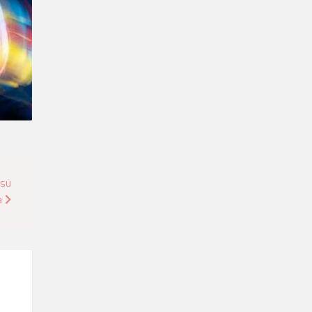
csú
a