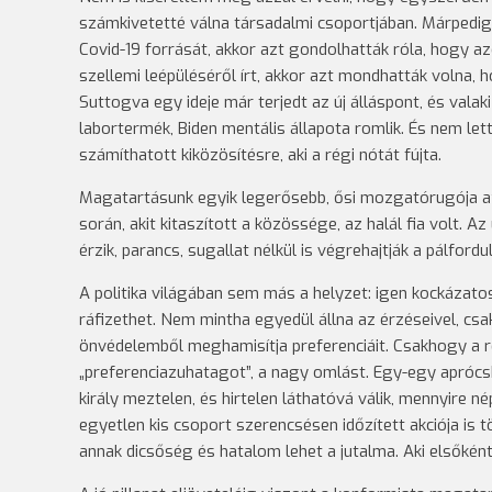
számkivetetté válna társadalmi csoportjában. Márpedig a
Covid-19 forrását, akkor azt gondolhatták róla, hogy azo
szellemi leépüléséről írt, akkor azt mondhatták volna, 
Suttogva egy ideje már terjedt az új álláspont, és valaki
labortermék, Biden mentális állapota romlik. És nem let
számíthatott kiközösítésre, aki a régi nótát fújta.
Magatartásunk egyik legerősebb, ősi mozgatórugója az
során, akit kitaszított a közössége, az halál fia volt. 
érzik, parancs, sugallat nélkül is végrehajtják a pálfordu
A politika világában sem más a helyzet: igen kockázatos
ráfizethet. Nem mintha egyedül állna az érzéseivel, c
önvédelemből meghamisítja preferenciáit. Csakhogy a
„preferenciazuhatagot”, a nagy omlást. Egy-egy aprócsk
király meztelen, és hirtelen láthatóvá válik, mennyire n
egyetlen kis csoport szerencsésen időzített akciója is t
annak dicsőség és hatalom lehet a jutalma. Aki elsőként 